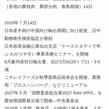
［各地の豚枝肉、豚部分肉、食鳥相場］14日
2025年７月14日
日本産牛肉の中国向け輸出再開に向け前進、日中
動物衛生検疫協定が発効
日本政策金融公庫仙台支店「ケーススタディで学
ぶ わかりやすい事業承継セミナー」を開催
6月豪州産対日輸出量、合計2万6229ｔで11・3％
減
ニチレイフーズが秋季新商品発表会を開催、業務
用「ブロスハンバーグ」などリニューアル
2027年５月「国際畜産総合展2027 from IPPS」を
愛知県国際展示場で開催—中央畜産会
2025年上半期「飲食店」の倒産は過去最多、３年