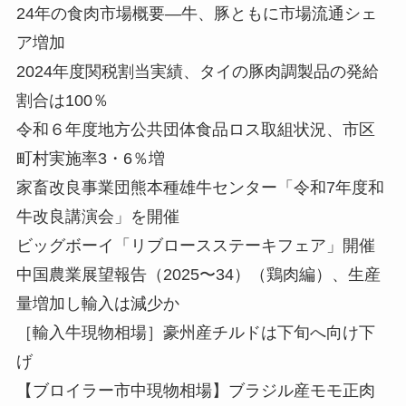
24年の食肉市場概要—牛、豚ともに市場流通シェ
ア増加
2024年度関税割当実績、タイの豚肉調製品の発給
割合は100％
令和６年度地方公共団体食品ロス取組状況、市区
町村実施率3・6％増
家畜改良事業団熊本種雄牛センター「令和7年度和
牛改良講演会」を開催
ビッグボーイ「リブロースステーキフェア」開催
中国農業展望報告（2025〜34）（鶏肉編）、生産
量増加し輸入は減少か
［輸入牛現物相場］豪州産チルドは下旬へ向け下
げ
【ブロイラー市中現物相場】ブラジル産モモ正肉