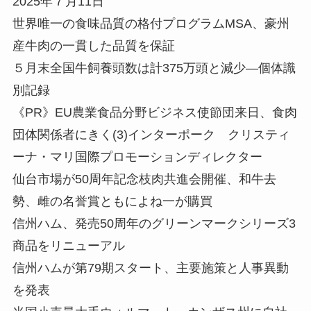
2025年７月11日
世界唯一の食味品質の格付プログラムMSA、豪州
産牛肉の一貫した品質を保証
５月末全国牛飼養頭数は計375万頭と減少—個体識
別記録
《PR》EU農業食品分野ビジネス使節団来日、食肉
団体関係者にきく(3)インターポーク クリスティ
ーナ・マリ国際プロモーションディレクター
仙台市場が50周年記念枝肉共進会開催、和牛去
勢、雌の名誉賞ともによね一が購買
信州ハム、発売50周年のグリーンマークシリーズ3
商品をリニューアル
信州ハムが第79期スタート、主要施策と人事異動
を発表