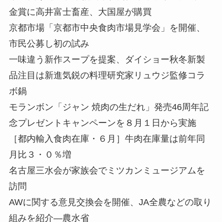
金賞に高井富士畜産、大国屋が購買
京都市場「京都市中央食肉市場見学会」を開催、
市民公募し初の試み
一味違う新作スープを提案、ダイショー秋冬新製
品注目は新進気鋭の料理研究家リュウジ監修コラ
ボ鍋
モランボン「ジャン 焼肉の生だれ」発売46周年記
念プレゼントキャンペーンを８月１日から実施
［都内輸入食肉在庫・６月］牛肉在庫量は前年同
月比３・０％増
名古屋三水会が家族会でミツカンミュージアムを
訪問
AWに関する意見交換会を開催、JA全農などの取り
組みを紹介—農水省