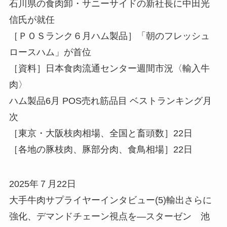
石川県の食肉卸・サニーサイドの新社長に中田光
信氏が就任
［ＰＯＳランク６月ハム製品］「朝のフレッシュ
ロースハム」が首位
［資料］日本食肉流通センター週間市況〈輸入牛
肉〉
ハム製品6月 POS売れ筋品目 ベストランキング月
次
［東京・大阪枝肉相場、全国と畜頭数］22日
［各地の豚枝肉、豚部分肉、食鳥相場］22日
2025年７月22日
大手牛肉サプライヤーインタビュー(5)輸出さらに
強化、デマンドチェーン視点を—スターゼン 池