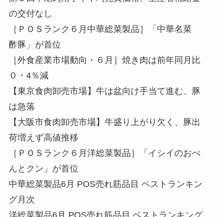
の交付なし
［ＰＯＳランク６月中華総菜製品］「中華名菜
酢豚」が首位
［外食産業市場動向・６月］焼き肉は前年同月比
０・4％減
【東京食肉卸売市場】牛は盆向け手当て進む、豚
は急落
【大阪市食肉卸売市場】牛盛り上がり欠く、豚出
荷増えず高値推移
［ＰＯＳランク６月洋総菜製品］「イシイのおべ
んとクン」が首位
中華総菜製品6月 POS売れ筋品目 ベストランキン
グ月次
洋総菜製品6月 POS売れ筋品目 ベストランキング