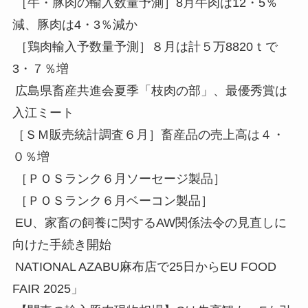
［牛・豚肉の輸入数量予測］8月牛肉は12・5％
減、豚肉は4・3％減か
［鶏肉輸入予数量予測］８月は計５万8820ｔで
3・７％増
広島県畜産共進会夏季「枝肉の部」、最優秀賞は
入江ミート
［ＳＭ販売統計調査６月］畜産品の売上高は４・
０％増
［ＰＯＳランク６月ソーセージ製品］
［ＰＯＳランク６月ベーコン製品］
EU、家畜の飼養に関するAW関係法令の見直しに
向けた手続き開始
NATIONAL AZABU麻布店で25日からEU FOOD
FAIR 2025」