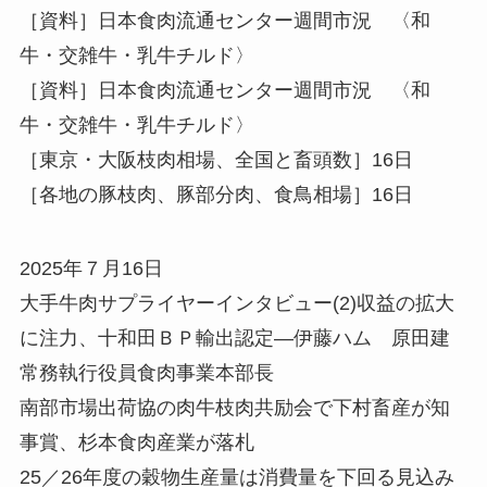
［資料］日本食肉流通センター週間市況 〈和
牛・交雑牛・乳牛チルド〉
［資料］日本食肉流通センター週間市況 〈和
牛・交雑牛・乳牛チルド〉
［東京・大阪枝肉相場、全国と畜頭数］16日
［各地の豚枝肉、豚部分肉、食鳥相場］16日
2025年７月16日
大手牛肉サプライヤーインタビュー(2)収益の拡大
に注力、十和田ＢＰ輸出認定—伊藤ハム 原田建
常務執行役員食肉事業本部長
南部市場出荷協の肉牛枝肉共励会で下村畜産が知
事賞、杉本食肉産業が落札
25／26年度の穀物生産量は消費量を下回る見込み