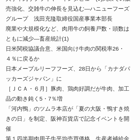
売強化、交雑牛の伸長を見込む—ハニューフーズ
グループ 浅田充隆取締役国産事業本部長
廃業や大規模化など、肉用牛の飼養戸数・頭数は
ともに減少—畜産統計(1)
日米関税協議合意、米国向け牛肉の関税率26・
４％に戻るか
日本メープルリーフフーズ、28日から「カナダパ
ッカーズジャパン」に
［ＪＣＡ・６月］豚肉、鶏肉好調だが牛肉、加工
品の動き鈍く5・7％増
「河内鴨」のツムラ本店が「夏の大阪・鴨すき焼
きの日」を制定、阪神百貨店で記念イベントを開
催
第１四半期肉用子牛平均売買価格、生産者補給金