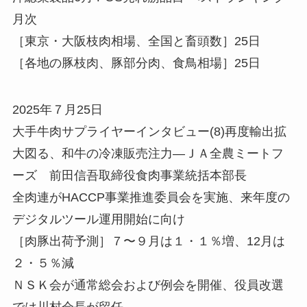
月次
［東京・大阪枝肉相場、全国と畜頭数］25日
［各地の豚枝肉、豚部分肉、食鳥相場］25日
2025年７月25日
大手牛肉サプライヤーインタビュー(8)再度輸出拡
大図る、和牛の冷凍販売注力—ＪＡ全農ミートフ
ーズ 前田信吾取締役食肉事業統括本部長
全肉連がHACCP事業推進委員会を実施、来年度の
デジタルツール運用開始に向け
［肉豚出荷予測］７〜９月は１・１％増、12月は
２・５％減
ＮＳＫ会が通常総会および例会を開催、役員改選
では川村会長が留任