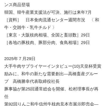
ンス商品登場
韓国、韓牛産業支援法が可決、施行は来年7月
［資料］ 日本食肉流通センター週間市況 〈 和
牛・交雑牛・乳牛チルド 〉
［東京・大阪枝肉相場、全国と畜頭数］29日
［各地の豚枝肉、豚部分肉、食鳥相場］29日
2025年７月29日
大手牛肉サプライヤーインタビュー(10)天皇杯受賞
励みに、和牛の新たな需要創出—高橋畜産グルー
プ 高橋勝幸代表取締役社長
豚事協が第25回通常総会を開催、松村理事長が再
任
第92回りんご和牛信州牛枝肉見本市展示即売会—