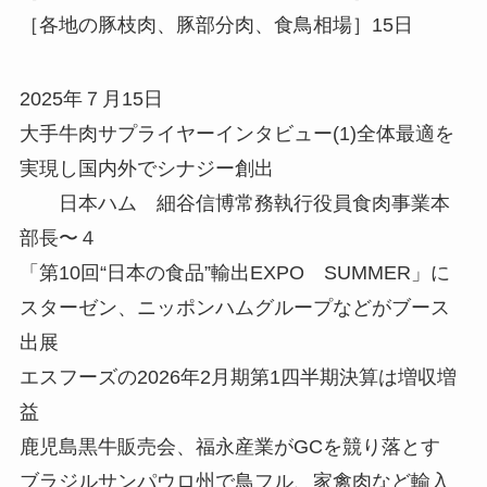
［各地の豚枝肉、豚部分肉、食鳥相場］15日
2025年７月15日
大手牛肉サプライヤーインタビュー(1)全体最適を
実現し国内外でシナジー創出
日本ハム 細谷信博常務執行役員食肉事業本
部長〜４
「第10回“日本の食品”輸出EXPO SUMMER」に
スターゼン、ニッポンハムグループなどがブース
出展
エスフーズの2026年2月期第1四半期決算は増収増
益
鹿児島黒牛販売会、福永産業がGCを競り落とす
ブラジルサンパウロ州で鳥フル、家禽肉など輸入