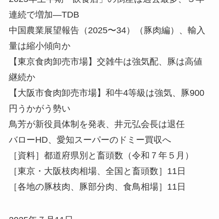
連続で増加—TDB
中国農業展望報告（2025〜34）（豚肉編）、輸入
量は縮小傾向か
【東京食肉卸売市場】交雑牛は強気配、豚は高値
継続か
【大阪市食肉卸売市場】和牛4等級は強気、豚900
円うかがう勢い
鳥芳が新役員体制を発表、井元弘会長は退任
バローHD、愛知スーパーのドミー買収へ
［資料］都道府県別と畜頭数（令和７年５月）
［東京・大阪枝肉相場、全国と畜頭数］11日
［各地の豚枝肉、豚部分肉、食鳥相場］11日