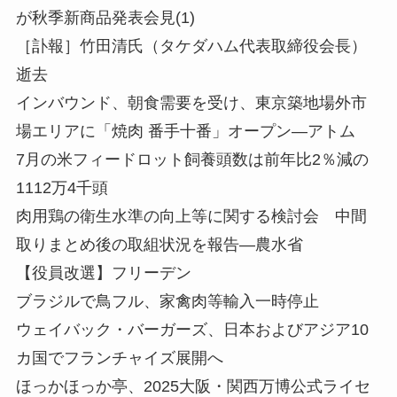
が秋季新商品発表会見(1)
［訃報］竹田清氏（タケダハム代表取締役会長）
逝去
インバウンド、朝食需要を受け、東京築地場外市
場エリアに「焼肉 番手十番」オープン—アトム
7月の米フィードロット飼養頭数は前年比2％減の
1112万4千頭
肉用鶏の衛生水準の向上等に関する検討会 中間
取りまとめ後の取組状況を報告—農水省
【役員改選】フリーデン
ブラジルで鳥フル、家禽肉等輸入一時停止
ウェイバック・バーガーズ、日本およびアジア10
カ国でフランチャイズ展開へ
ほっかほっか亭、2025大阪・関西万博公式ライセ