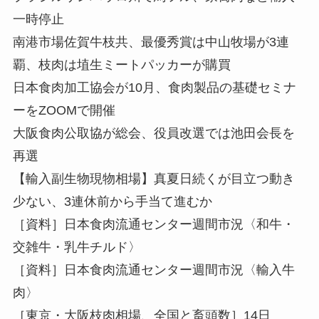
一時停止
南港市場佐賀牛枝共、最優秀賞は中山牧場が3連
覇、枝肉は埴生ミートパッカーが購買
日本食肉加工協会が10月、食肉製品の基礎セミナ
ーをZOOMで開催
大阪食肉公取協が総会、役員改選では池田会長を
再選
【輸入副生物現物相場】真夏日続くが目立つ動き
少ない、3連休前から手当て進むか
［資料］日本食肉流通センター週間市況〈和牛・
交雑牛・乳牛チルド〉
［資料］日本食肉流通センター週間市況〈輸入牛
肉〉
［東京・大阪枝肉相場、全国と畜頭数］14日