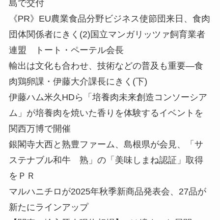
島で交付
《PR》EU農業食品分野ビジネス使節団来日、食肉
団体関係者にきく(2)国立マンガリッツァ飼育業者
連盟 トート・ペーテル会長
輸出は文化も合わせ、技術などの普及も重要—食
肉鶏卵課・伊藤大介課長にきく(下)
伊藤ハム米久HDら「培養肉未来創造コンソーシア
ム」が培養肉を焼いた香りを体験するイベントを
関西万博で開催
銀閣寺大西と熟豊ファーム、島根県が会見、「サ
ステナブル和牛 熟」の「美味しまね認証」取得
をＰＲ
マルハニチロが2025年秋季新商品発表会、27品が
新たにラインアップ