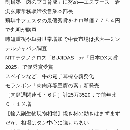
制構築「肉のプロ育成」に努め—エスフーズ 岩
渕弘康常務取締役営業本部長
飛騨牛フェスタの最優秀賞をキロ単価７７５４円
で丸明が購買
時短重視や単身世帯増加で中食市場は拡大—ミン
テルジャパン調査
NTTテクノクロス「BUJIDAS」が「日本DX大賞
2025」で優秀賞受賞
スペインなど、牛の電子耳標を義務化
モランボン「肉肉麻婆豆腐の素」新発売
［肉類通関速報・６月］計25万3529ｔで前年比
０・１％増
【輸入副生物現物相場】焼き材の動きはまずまず
だが、相場はタン中心に強もちあい