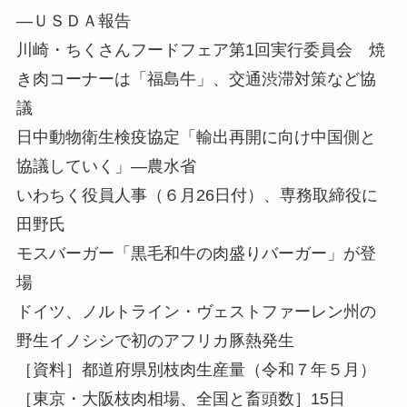
—ＵＳＤＡ報告
川崎・ちくさんフードフェア第1回実行委員会 焼
き肉コーナーは「福島牛」、交通渋滞対策など協
議
日中動物衛生検疫協定「輸出再開に向け中国側と
協議していく」—農水省
いわちく役員人事（６月26日付）、専務取締役に
田野氏
モスバーガー「黒毛和牛の肉盛りバーガー」が登
場
ドイツ、ノルトライン・ヴェストファーレン州の
野生イノシシで初のアフリカ豚熱発生
［資料］都道府県別枝肉生産量（令和７年５月）
［東京・大阪枝肉相場、全国と畜頭数］15日