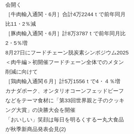
会開く
［牛肉輸入通関・6月］合計4万2244ｔで前年同月
比11・2％減
［豚肉輸入通関・6月］計8万3787ｔで前年同月比
2・5％増
8月27日にフードチェーン脱炭素シンポジウム2025
＜肉牛編＞初開催フードチェーン全体でのメタン
削減に向けて
［鶏肉輸入通関６月］計5万1556ｔで4・４％増
カナダポーク、オンタリオコーンフェッドビーフ
などをテーマ食材に「第33回世界親と子のクッキ
ング大賞」の決勝大会を開催
「おいしい」笑顔は毎日を明るくするー丸大食品
が秋季新商品発表会見(2)