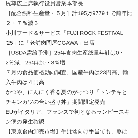
尻尊広上席執行役員営業本部長
［配合飼料生産量・５月］計195万9779ｔで前年比
２・７％減３
小川フード＆サービス「FUJI ROCK FESTIVAL
’25」に「老舗肉問屋OGAWA」出店
［USDA需給予測］25年食肉生産総量年計は0・
2％減、26年は0・8％増
７月の食品価格動向調査、国産牛肉は23円高、輸
入牛肉は４円高
かつや、にんにく香る夏のがっつり「トンテキと
チキンカツの合い盛り丼」期間限定発売
EUがイタリア、フランスで初となるランピースキ
ン病の発生確認
【東京食肉卸売市場】牛は盆向け手当ても、豚は