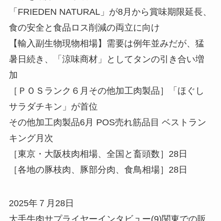
「FRIEDEN NATURAL」が8月から賞味期限延長、
食の安全と食品ロス削減の両立に向け
【輸入副生物現物相場】需要は例年並みだが、猛
暑日続き、「涼味商材」としてタンの引き合い増
加
［ＰＯＳランク６月その他加工肉製品］「ほぐし
サラダチキン」が首位
その他加工肉製品6月 POS売れ筋品目 ベストラン
キング月次
［東京・大阪枝肉相場、全国と畜頭数］28日
［各地の豚枝肉、豚部分肉、食鳥相場］28日
2025年７月28日
大手牛肉サプライヤーインタビュー(9)関東での販