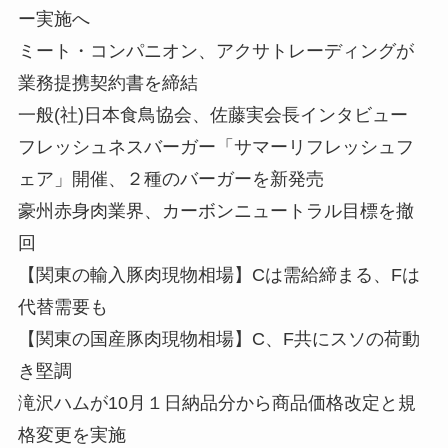
ー実施へ
ミート・コンパニオン、アクサトレーディングが
業務提携契約書を締結
一般(社)日本食鳥協会、佐藤実会長インタビュー
フレッシュネスバーガー「サマーリフレッシュフ
ェア」開催、２種のバーガーを新発売
豪州赤身肉業界、カーボンニュートラル目標を撤
回
【関東の輸入豚肉現物相場】Cは需給締まる、Fは
代替需要も
【関東の国産豚肉現物相場】C、F共にスソの荷動
き堅調
滝沢ハムが10月１日納品分から商品価格改定と規
格変更を実施