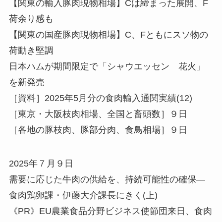
【関東の輸入豚肉現物相場】Cは締まった展開、F
荷余り感も
【関東の国産豚肉現物相場】C、Fともにスソ物の
荷動き堅調
日本ハムが期間限定で「シャウエッセン 花火」
を新発売
［資料］2025年5月分の食肉輸入通関実績(12)
［東京・大阪枝肉相場、全国と畜頭数］９日
［各地の豚枝肉、豚部分肉、食鳥相場］９日
2025年７月９日
需要に応じた牛肉の供給を、持続可能性の確保—
食肉鶏卵課・伊藤大介課長にきく(上)
《PR》EU農業食品分野ビジネス使節団来日、食肉