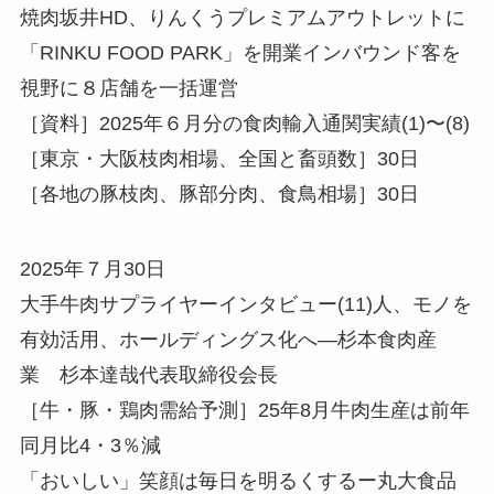
焼肉坂井HD、りんくうプレミアムアウトレットに
「RINKU FOOD PARK」を開業インバウンド客を
視野に８店舗を一括運営
［資料］2025年６月分の食肉輸入通関実績(1)〜(8)
［東京・大阪枝肉相場、全国と畜頭数］30日
［各地の豚枝肉、豚部分肉、食鳥相場］30日
2025年７月30日
大手牛肉サプライヤーインタビュー(11)人、モノを
有効活用、ホールディングス化へ—杉本食肉産
業 杉本達哉代表取締役会長
［牛・豚・鶏肉需給予測］25年8月牛肉生産は前年
同月比4・3％減
「おいしい」笑顔は毎日を明るくするー丸大食品