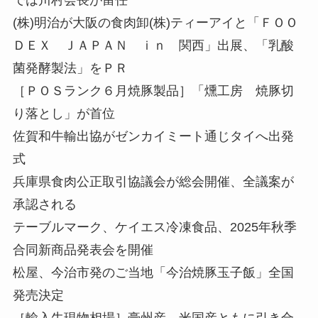
(株)明治が大阪の食肉卸(株)ティーアイと「ＦＯＯ
ＤＥＸ ＪＡＰＡＮ ｉｎ 関西」出展、「乳酸
菌発酵製法」をＰＲ
［ＰＯＳランク６月焼豚製品］「燻工房 焼豚切
り落とし」が首位
佐賀和牛輸出協がゼンカイミート通じタイへ出発
式
兵庫県食肉公正取引協議会が総会開催、全議案が
承認される
テーブルマーク、ケイエス冷凍食品、2025年秋季
合同新商品発表会を開催
松屋、今治市発のご当地「今治焼豚玉子飯」全国
発売決定
［輸入牛現物相場］豪州産、米国産ともに引き合