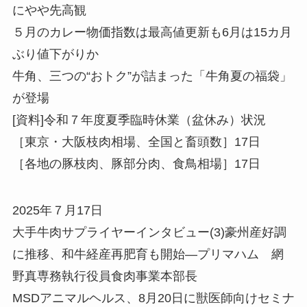
にやや先高観
５月のカレー物価指数は最高値更新も6月は15カ月
ぶり値下がりか
牛角、三つの“おトク”が詰まった「牛角夏の福袋」
が登場
[資料]令和７年度夏季臨時休業（盆休み）状況
［東京・大阪枝肉相場、全国と畜頭数］17日
［各地の豚枝肉、豚部分肉、食鳥相場］17日
2025年７月17日
大手牛肉サプライヤーインタビュー(3)豪州産好調
に推移、和牛経産再肥育も開始—プリマハム 網
野真専務執行役員食肉事業本部長
MSDアニマルヘルス、8月20日に獣医師向けセミナ