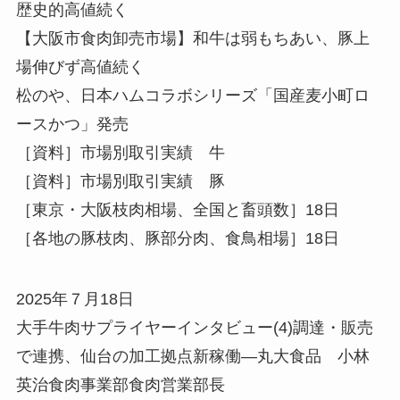
歴史的高値続く
【大阪市食肉卸売市場】和牛は弱もちあい、豚上
場伸びず高値続く
松のや、日本ハムコラボシリーズ「国産麦小町ロ
ースかつ」発売
［資料］市場別取引実績 牛
［資料］市場別取引実績 豚
［東京・大阪枝肉相場、全国と畜頭数］18日
［各地の豚枝肉、豚部分肉、食鳥相場］18日
2025年７月18日
大手牛肉サプライヤーインタビュー(4)調達・販売
で連携、仙台の加工拠点新稼働—丸大食品 小林
英治食肉事業部食肉営業部長