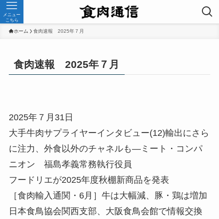
メニュー
こちら
ホーム
食肉速報 2025年７月
食肉速報 2025年７月
2025年７月31日
大手牛肉サプライヤーインタビュー(12)輸出にさら
に注力、外食以外のチャネルも—ミート・コンパ
ニオン 福島孝義常務執行役員
フードリエが2025年度秋棚新商品を発表
［食肉輸入通関・6月］牛は大幅減、豚・鶏は増加
日本食鳥協会関西支部、大阪食鳥会館で情報交換