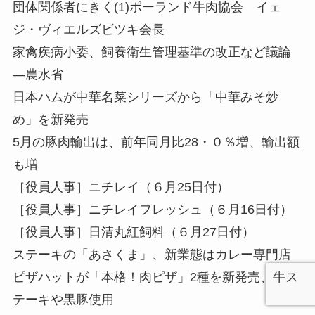
団体関係者にきく(1)ポーランド牛肉協会 イェ
ジ・ヴィエルズビツキ会長
家禽疾病小委、飼養衛生管理基準の改正など議論
—農水省
日本ハムが中華名菜シリーズから「中華みそ炒
め」を新発売
5月の豚肉輸出は、前年同月比28・０％増、輸出額
も増
［役員人事］ニチレイ（６月25日付）
［役員人事］ニチレイフレッシュ（６月16日付）
［役員人事］日清丸紅飼料（６月27日付）
ステーキの「あさくま」、新業態はカレー専門店
ピザハットが「本格！肉ピザ」2種を新発売、牛ス
テーキや黒豚使用