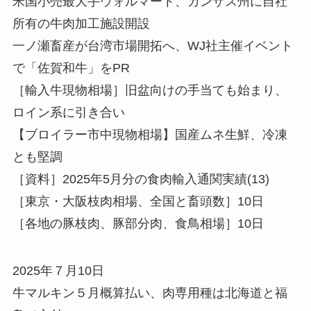
米国小売最大手ウォルマート、カンザス州に自社
所有の牛肉加工施設開設
一ノ瀬畜産が台湾市場開拓へ、WJ社主催イベント
で「佐賀和牛」をPR
［輸入牛現物相場］旧盆向けの手当ても始まり、
ロイン系に引き合い
【ブロイラー市中現物相場】国産ムネ生鮮、冷凍
とも堅調
［資料］2025年5月分の食肉輸入通関実績(13)
［東京・大阪枝肉相場、全国と畜頭数］10日
［各地の豚枝肉、豚部分肉、食鳥相場］10日
2025年７月10日
牛マルキン５月概算払い、肉専用種は北海道と福