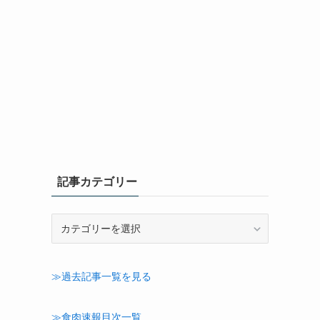
記事カテゴリー
記
事
カ
テ
≫過去記事一覧を見る
ゴ
リ
ー
≫食肉速報目次一覧