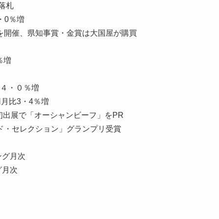
落札
・0％増
を開催、県知事賞・金賞は大国屋が購買
％増
比４・０％増
月比3・4％増
ーズ初出展で「オーシャンビーフ」をPR
ド・セレクション」グランプリ受賞
ング月次
グ月次