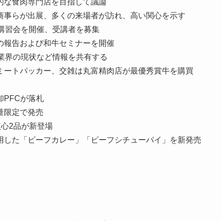
的な食肉専門店を目指して議論
商事らが出展、多くの来場者が訪れ、高い関心を示す
講習会を開催、受講者を募集
の報告および和牛セミナーを開催
業界の現状など情報を共有する
ミートパッカー、交雑は丸富精肉店が最優秀賞牛を購買
PFCが落札
量限定で発売
華点心2品が新登場
用した「ビーフカレー」「ビーフシチューパイ」を新発売