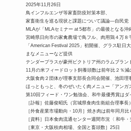
2025年11月26日
鳥インフルエンザ等家畜防疫対策本部、
家畜衛生を巡る現状と課題について議論—自民党
MLAが「MLAセミナー at 5都市」の最後となる沖
宮崎県日向市の家禽農場で鳥フル、肉用鶏４万８
「American Festival 2025」初開催
まなメニューなど提供
テンダープラスが豪州ビクトリア州のラムブラン
11月の米フィードロット飼養頭数は前年比２％減の
大阪食肉２団体が理事支部長合同会開催、池田理
ほっともっと、冬のぜいたく肉メニュー「アンガ
第10回フィード・ワン勉強会、和牛最優秀賞はダ
［訃報］佐藤俊昭氏（宮城県食肉生衛組合理事長
［外食産業市場動向・10月］焼き肉は前年同月比
［資料］日本食肉流通センター週間市況〈 和牛・
［東京・大阪枝肉相場、全国と畜頭数］25日