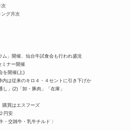
月次
キング月次
ウム」開催、仙台牛試食会も行われ盛況
セミナー開催
を開催(上)
枠内は従来のキロ４・４セントに引き下げか
し」(2)「卸・豚肉」「在庫」
、購買はエスフーズ
２円安
牛・交雑牛・乳牛チルド 〉