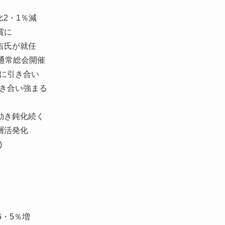
比2・1％減
賞に
吉氏が就任
通常総会開催
に引き合い
引き合い強まる
動き鈍化続く
層活発化
)
・5％増