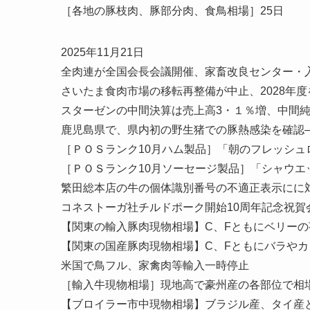
［各地の豚枝肉、豚部分肉、食鳥相場］25日
2025年11月21日
全肉連が全国会長会議開催、家畜改良センター・
さいたま食肉市場の移転再整備が中止、2028年
スターゼンの中間決算は売上高3・１％増、中間純
鹿児島県で、県内初の野生猪での豚熱感染を確認
［ＰＯＳランク10月ハム製品］「朝のフレッシュ
［ＰＯＳランク10月ソーセージ製品］「シャウエ
繁田総本店の牛の個体識別番号の不適正表示にに
コネストーガ社チルドポーク開始10周年記念祝賀会
【関東の輸入豚肉現物相場】C、Fともにベリーの
【関東の国産豚肉現物相場】C、Fともにバラや
米国で鳥フル、家禽肉等輸入一時停止
［輸入牛現物相場］現地高で豪州産の各部位で相
【ブロイラー市中現物相場】ブラジル産、タイ産と