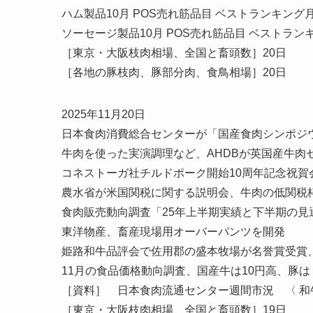
ハム製品10月 POS売れ筋品目 ベストランキング
ソーセージ製品10月 POS売れ筋品目 ベストラン
［東京・大阪枝肉相場、全国と畜頭数］20日
［各地の豚枝肉、豚部分肉、食鳥相場］20日
2025年11月20日
日本食肉消費総合センターが「国産食肉シンポジ
牛肉を使った実演調理など、AHDBが英国産牛肉
コネストーガ社チルドポーク開始10周年記念祝賀会
農水省が米国関税に関する説明会、牛肉の低関税
食肉販売動向調査「25年上半期実績と下半期の見通
東洋物産、畜産現場用オーバーパンツを開発
姫路和牛品評会で佐用郡の盛本牧場が名誉賞受賞
11月の食品価格動向調査、国産牛は10円高、豚は
［資料］ 日本食肉流通センター週間市況 〈 和
［東京・大阪枝肉相場、全国と畜頭数］19日