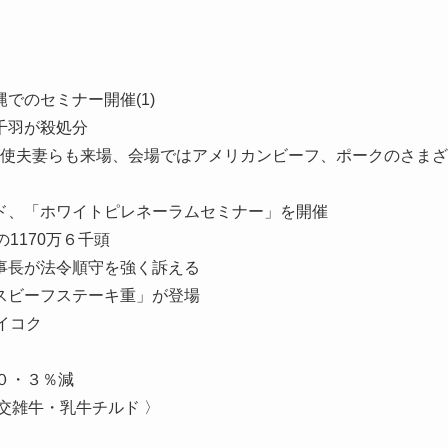
縄でのセミナー開催(1)
千羽が殺処分
、グラス駐日大使夫妻らも来場、会場ではアメリカンビーフ、ポークのさまざ
ド、「ホワイトピレネーラムセミナー」を開催
1170万６千頭
事長が法令順守を強く訴える
スビーフステーキ重」が登場
イコク
）
０・３％減
交雑牛・乳牛チルド 〉