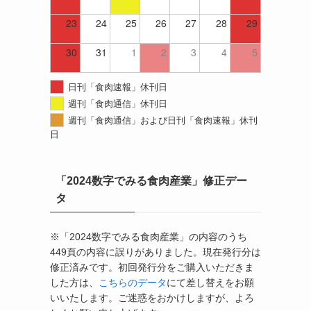
23
24
25
26
27
28
29
30
31
1
2
3
4
5
日刊「食肉速報」休刊日
週刊「食肉通信」休刊日
週刊「食肉通信」および日刊「食肉速報」休刊
日
「2024数字でみる食肉産業」修正デー
タ
※「2024数字でみる食肉産業」の内容のうち
449頁の内容に誤りがありました。現在発行分は
修正済みです。初回発行分をご購入いただきま
した方は、
こちらのデータ
にて差し替えをお願
いいたします。ご迷惑をおかけしますが、よろ