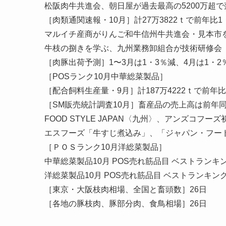
松阪肉牛共進会、朝日屋が過去最高の5200万超で
［肉類通関速報・10月］計27万3822ｔで前年比1
マルイチ産商がりんご和牛信州牛共進会・見本市
牛枝の捌きを学ぶ、九州業務卸組合が技術研修会
［肉豚出荷予測］1〜3月は1・3％減、4月は1・2
［POSランク10月中華総菜製品］
［配合飼料生産量・9月］計187万4222ｔで前年
［SM販売統計調査10月］畜産品の売上高は前年同
FOOD STYLE JAPAN〈九州〉、アンズコフ
エスフーズ「牛すじ煮込み」、「ジャパン・フー
［ＰＯＳランク10月洋総菜製品］
中華総菜製品10月 POS売れ筋品目 ベストランキ
洋総菜製品10月 POS売れ筋品目 ベストランキン
［東京・大阪枝肉相場、全国と畜頭数］26日
［各地の豚枝肉、豚部分肉、食鳥相場］26日