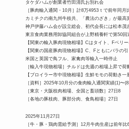
タケダハムが創業者竹田清氏お別れ会
［豚肉輸入通関・10月］計8万4953ｔで前年同月
カミチクの南九州牛枝共、「農法のざき」が最高
神戸伊藤ハム会が設立総会、初代会長には松本茂
東京食肉業務用卸協同組合が上野精養軒で第50回
【関東の輸入豚肉現物相場】Cはタイト、Fベリー
【関東の国産豚肉現物相場】C、Fともにバラの
米国と英国で鳥フル、家禽肉等輸入一時停止
［輸入牛現物相場］チルドは先週の相場上昇で荷
【ブロイラー市中現物相場】生鮮モモの荷動き一
［資料］2025年10月分の食肉輸入通関実績(1)〜(8
［東京・大阪枝肉相場、全国と畜頭数］27日8
［各地の豚枝肉、豚部分肉、食鳥相場］27日
2025年11月27日
［牛・豚・鶏肉需給予測］12月牛肉生産は前年比6