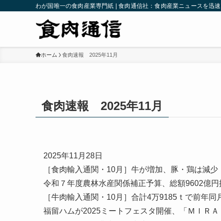
わが国唯一の食肉産業専門紙 | 食肉通信社：食肉産業ニュースを迅
ホーム
食肉速報 2025年11月
食肉速報 2025年11月
2025年11月28日
［食肉輸入通関・10月］牛が増加、豚・鶏は減少
令和７年度農林水産関係補正予算、総額9602億
［牛肉輸入通関・10月］合計4万9185ｔで前年同
福留ハムが2025ミートフェスタ開催、「ＭＩＲ