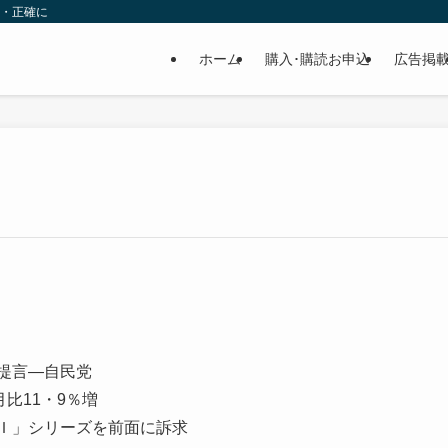
速・正確に
ホーム
購入･購読お申込
広告掲
円提言—自民党
月比11・9％増
ＡＩ」シリーズを前面に訴求