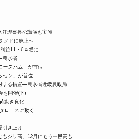
入江理事長の講演も実施
度をメドに廃止へ
利益11・6％増に
—農水省
ロースハム」が首位
ッセン」が首位
対する措置—農水省近畿農政局
を開催(下)
荷動き良化
カタロースに動く
場引き上げ
もジリ高、12月にもう一段高も