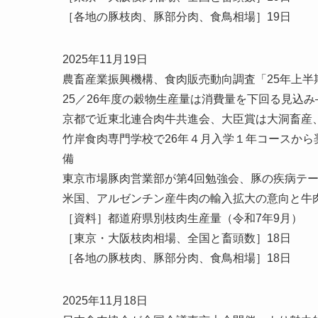
［各地の豚枝肉、豚部分肉、食鳥相場］19日
2025年11月19日
農畜産業振興機構、食肉販売動向調査「25年上半期
25／26年度の穀物生産量は消費量を下回る見込
京都で近東北連合肉牛共進会、大臣賞は大洞畜産
竹岸食肉専門学校で26年４月入学１年コースか
備
東京市場豚肉営業部が第4回勉強会、豚の疾病テ
米国、アルゼンチン産牛肉の輸入拡大の意向と牛
［資料］都道府県別枝肉生産量（令和7年9月）
［東京・大阪枝肉相場、全国と畜頭数］18日
［各地の豚枝肉、豚部分肉、食鳥相場］18日
2025年11月18日