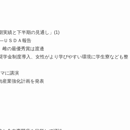
実績と下半期の見通し」(1)
み—ＵＳＤＡ報告
、雌の最優秀賞は渡邊
ら奨学金制度導入、女性がより学びやすい環境に学生寮なども整
ーマに講演
肉産業強化計画を発表