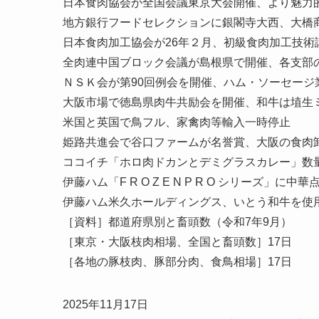
日本食肉協会が全国会議東京大会開催、より魅力
地方銀行フードセレクションに銀閣寺大西、大橋
日本食肉加工協会が26年２月、初級食肉加工技術
全肉連中国ブロック会議が島根県で開催、各支部
ＮＳＫ会が第90回例会を開催、ハム・ソーセージ
大阪市場で徳島県肉牛共励会を開催、和牛は埴生
米国と英国で鳥フル、家禽肉等輸入一時停止
姫路共進会で谷口ファームが名誉賞、大阪の食肉卸
ココイチ「ホロ肉ドカンとデミグラスカレー」数
伊藤ハム「F R O Z E N P R O シリーズ」に中
伊藤ハム米久ホールディングス、いとう和牛を使
［資料］都道府県別と畜頭数（令和7年9月）
［東京・大阪枝肉相場、全国と畜頭数］17日
［各地の豚枝肉、豚部分肉、食鳥相場］17日
2025年11月17日