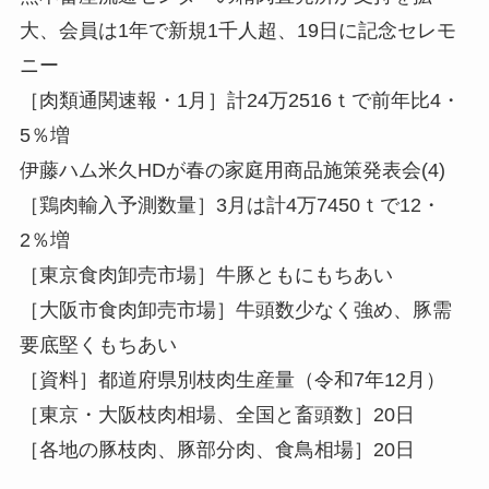
大、会員は1年で新規1千人超、19日に記念セレモ
ニー
［肉類通関速報・1月］計24万2516ｔで前年比4・
5％増
伊藤ハム米久HDが春の家庭用商品施策発表会(4)
［鶏肉輸入予測数量］3月は計4万7450ｔで12・
2％増
［東京食肉卸売市場］牛豚ともにもちあい
［大阪市食肉卸売市場］牛頭数少なく強め、豚需
要底堅くもちあい
［資料］都道府県別枝肉生産量（令和7年12月）
［東京・大阪枝肉相場、全国と畜頭数］20日
［各地の豚枝肉、豚部分肉、食鳥相場］20日