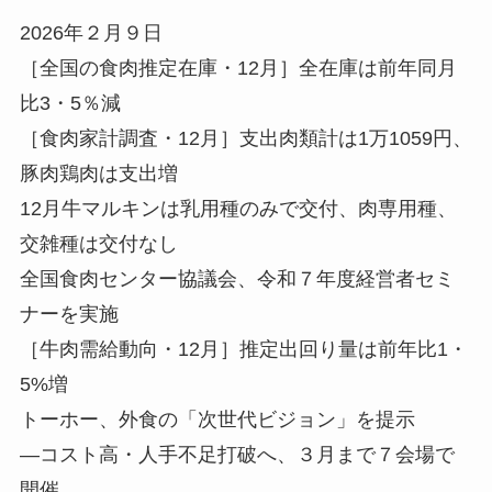
2026年２月９日
［全国の食肉推定在庫・12月］全在庫は前年同月
比3・5％減
［食肉家計調査・12月］支出肉類計は1万1059円、
豚肉鶏肉は支出増
12月牛マルキンは乳用種のみで交付、肉専用種、
交雑種は交付なし
全国食肉センター協議会、令和７年度経営者セミ
ナーを実施
［牛肉需給動向・12月］推定出回り量は前年比1・
5%増
トーホー、外食の「次世代ビジョン」を提示
—コスト高・人手不足打破へ、３月まで７会場で
開催