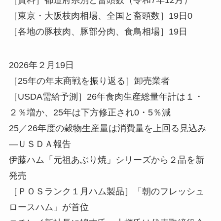
［東京・大阪枝肉相場、全国と畜頭数］19日0
［各地の豚枝肉、豚部分肉、食鳥相場］19日
2026年２月19日
［25年の年末商戦を振り返る］卸売業者
［USDA需給予測］26年食肉生産総量年計は１・
２％増か、25年は下方修正され0・5％減
25／26年度の穀物生産量は消費量を上回る見込み
—ＵＳＤＡ報告
伊藤ハム「元祖あぶり焼」シリーズから２品を新
発売
［ＰＯＳランク１月ハム製品］「朝のフレッシュ
ロースハム」が首位