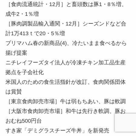
［食肉流通統計・12月］と畜頭数は豚1・8％増、
成牛2・1％増
［豚肉調製品輸入通関・12月］シーズンドなど合
計1万413ｔで20・5％増
プリマハム春の新商品(4)、冷たいまま食べるから
揚げ提案
ニチレイフーズタイ法人が冷凍チキン加工品生産
拠点を子会社化
米国人のための食生活指針が改訂、食肉関係団体
は賞賛
［東京食肉卸売市場］牛は弱もちあい、豚は軟調
［大阪市食肉卸売市場］和牛は先行き軟調、豚お
おむね500円台
すき家「デミグラスチーズ牛丼」を新発売