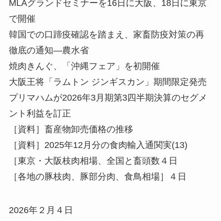
MLAグランドセミナーを16日に大阪、18日に東京
で開催
韓国での口蹄疫確認を踏まえ、家畜防疫対策の再
徹底の通知—農水省
焼肉きんぐ、「沖縄フェア」を初開催
大阪王将「ラムトン ジンギスカン」期間限定発売
プリマハムが2026年3月期第3四半期決算のセグメ
ント利益を訂正
［資料］畜産物卸売価格の推移
［資料］2025年12月分の食肉輸入通関実(13)
［東京・大阪枝肉相場、全国と畜頭数４日
［各地の豚枝肉、豚部分肉、食鳥相場］４日
2026年２月４日