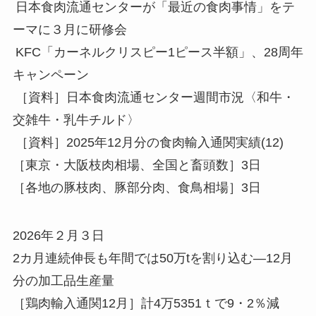
日本食肉流通センターが「最近の食肉事情」をテ
ーマに３月に研修会
KFC「カーネルクリスピー1ピース半額」、28周年
キャンペーン
［資料］日本食肉流通センター週間市況〈和牛・
交雑牛・乳牛チルド〉
［資料］2025年12月分の食肉輸入通関実績(12)
［東京・大阪枝肉相場、全国と畜頭数］3日
［各地の豚枝肉、豚部分肉、食鳥相場］3日
2026年２月３日
2カ月連続伸長も年間では50万tを割り込む—12月
分の加工品生産量
［鶏肉輸入通関12月］計4万5351ｔで9・2％減