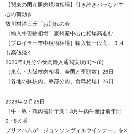
【関東の国産豚肉現物相場】引き続きバラなど中
心の荷動き
故川村洋三氏「お別れの会」
［輸入牛現物相場］豪州産中心に相場高進む
［ブロイラー市中現物相場］輸入物一段高、３月
も高値続く
2026年1月分の食肉輸入通関実績(1)〜(8)
［東京・大阪枝肉相場、全国と畜頭数］26日
［各地の豚枝肉、豚部分肉、食鳥相場］26日
2026年２月26日
［牛・豚・鶏肉需給予測］3月牛肉生産は前年比
0・8％増
プリマハムが「ジョンソンヴィルウインナー」を3