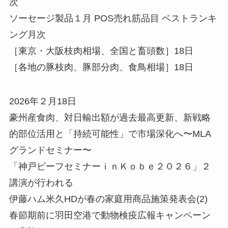
次
ソーセージ製品１月 POS売れ筋品目 ベストランキ
ング月次
［東京・大阪枝肉相場、全国と畜頭数］18日
［各地の豚枝肉、豚部分肉、食鳥相場］18日
2026年２月18日
豪州産食肉、対日輸出額が過去最高更新、新戦略
的部位活用と「持続可能性」で市場深化へ〜MLA
グランドセミナー〜
「神戸ビーフセミナーｉｎＫｏｂｅ２０２６」２
講演が行われる
伊藤ハム米久HDが春の家庭用商品施策発表会(2)
春節期前に羽田空港で動物検疫広報キャンペーン