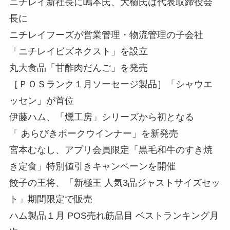
ニチレイ新社長に嶋本氏、大櫛氏は代表取締役会
長に
ニチレイフーズが営業管理・物流管理の子会社
「ニチレイビズネクスト」を設立
丸大食品「甘酢肉だんご」を発売
［ＰＯＳランク１月ソーセージ製品］「シャウエ
ッセン」が首位
伊藤ハム、「燻工房」シリーズから初となる
「 あらびきポークウインナー」を新発売
宮本むなし、アプリ会員限定「黒毛和牛のすき焼
き定食」特別値引きキャンペーンを開催
餃子の王将、「新極王 人気3品ジャストサイズセッ
ト」期間限定で販売
ハム製品１月 POS売れ筋品目 ベストランキング月