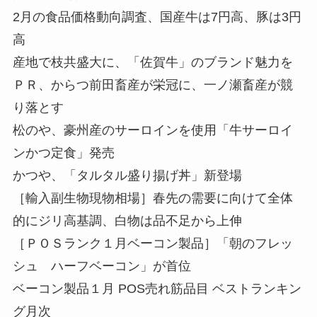
2月の食品価格動向調査、国産牛は7円高、豚は3円
高
産地で枝共盛大に、「佐賀牛」のブランド魅力を
ＰＲ、からつ前田畜産が栄冠に、一ノ瀬畜産が競
り落とす
松のや、豪州産のサーロインを使用「牛サーロイ
ンかつ定食」発売
かつや、「タルタル盛り揚げ丼」新登場
［輸入副生物現物相場］春先の需要に向けて全体
的にジリ高基調、白物は品不足から上伸
［ＰＯＳランク１月ベーコン製品］「朝のフレッ
シュ ハーフベーコン」が首位
ベーコン製品１月 POS売れ筋品目 ベストランキン
グ月次