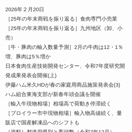
2026年２月20日
［25年の年末商戦を振り返る］食肉専門小売業
［25年の年末商戦を振り返る］九州地区（卸、小
売）
［牛・豚肉の輸入数量予測］2月の牛肉は12・1％
増、豚肉は5％増か
日本食肉生産技術開発センター、令和7年度研究開
発成果発表会開催(上)
伊藤ハム米久HDが春の家庭用商品施策発表会(3)
ハム組合東海支部が新春年頭会議を開催
［輸入牛現物相場］相場高で荷動き停滞続く
［ブロイラー市中現物相場］輸入物高値続く、量
販店で国産解凍品へのシフトも
［資料］都道府県別と畜頭数（令和7年12月）