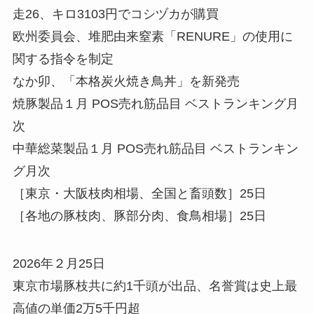
走26、キロ3103円でコシヅカが購買
欧州委員会、堆肥由来窒素「RENURE」の使用に
関する指令を制定
なか卯、「本格炭火焼き鳥丼」を新発売
焼豚製品１月 POS売れ筋品目 ベストランキング月
次
中華総菜製品１月 POS売れ筋品目 ベストランキン
グ月次
［東京・大阪枝肉相場、全国と畜頭数］25日
［各地の豚枝肉、豚部分肉、食鳥相場］25日
2026年２月25日
東京市場豚枝共に約1千頭が出品、名誉賞は史上最
高値の単価2万5千円超