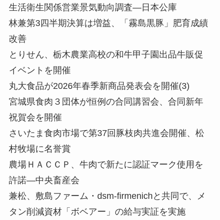
生活衛生関係営業景気動向調査—日本公庫
林兼第3四半期決算は増益、「霧島黒豚」肥育成績
改善
とりせん、栃木農業高校の和牛甲子園出品牛販促
イベントを開催
丸大食品が2026年春季新商品発表会を開催(3)
宮城県食肉３団体が恒例の合同講習会、合同新年
祝賀会を開催
さいたま食肉市場で第37回豚枝肉共進会開催、松
村牧場に名誉賞
農場ＨＡＣＣＰ、牛肉で新たに認証マーク使用を
許諾—中央畜産会
兼松、敷島ファーム・dsm-firmenichと共同で、メ
タン削減資材「ボベアー」の給与実証を実施