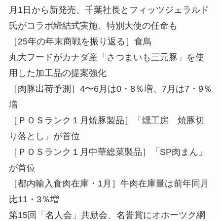
月1日から新発売、千葉社長とフィッツジェラルド
氏がコラボ締結式実施、特別大使の任命も
［25年の年末商戦を振り返る］食鳥
丸大フードがカナダ産「さつまいも三元豚」を使
用した加工品の提案強化
［肉豚出荷予測］4〜6月は0・8％増、7月は7・9％
増
［ＰＯＳランク１月焼豚製品］「燻工房 焼豚切
り落とし」が首位
［ＰＯＳランク１月中華総菜製品］「SP肉まん」
が首位
［都内輸入食肉在庫・1月］牛肉在庫量は前年同月
比11・3％増
第15回「名人会」共励会、名誉賞にオホーツク網