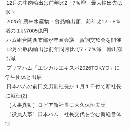
12月の牛肉輸出は前年比2・7％増、最大輸出先は
米国
2025年農林水産物・食品輸出額、前年比12・8％
増の１兆7005億円
ハム組合関西支部が年頭会議・賀詞交歓会を開催
12月の豚肉輸出は前年同月比で7・7％減、輸出額
も減
プリマハム「エシカルエキスポ2026TOKYO」に
学生団体と出展
日本ハムの前田文男副社長が４月１日付で新社長
に就任(2)
［人事異動］ロピア新社長に大久保恒夫氏
［役員人事］日本ハム、社長交代を含む新経営体
制