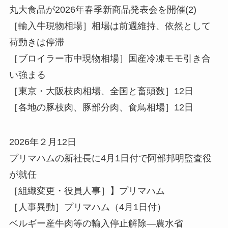
丸大食品が2026年春季新商品発表会を開催(2)
［輸入牛現物相場］相場は前週維持、依然として
荷動きは停滞
［ブロイラー市中現物相場］国産冷凍モモ引き合
い強まる
［東京・大阪枝肉相場、全国と畜頭数］12日
［各地の豚枝肉、豚部分肉、食鳥相場］12日
2026年２月12日
プリマハムの新社長に4月1日付で阿部邦明監査役
が就任
［組織変更・役員人事］】プリマハム
［人事異動］プリマハム（4月1日付）
ベルギー産牛肉等の輸入停止解除—農水省