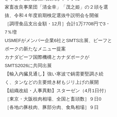
家畜改良事業団「清金幸」「茂之姫」の２頭を選
抜、令和４年度前期検定選抜牛説明会を開催
［調理食品支出金額・12月］合計1万7708円で3・
7％増
USMEFがメンバー企業6社とSMTS出展、ビーフと
ポークの新たなメニュー提案
カナダビーフ国際機構とカナダポークが
SMTS2026に共同出展
【輸入内臓見通し】強い寒波で鍋需要堅調さ続
く、タンなどの主要焼き材もジリ上げの展開
【組織改組・人事異動】スターゼン（4月1日付）
［東京・大阪枝肉相場、全国と畜頭数］９日0
［各地の豚枝肉、豚部分肉、食鳥相場］９日