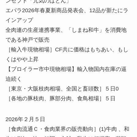
ンセプト「元気のばとん」
エバラ2026年春夏新商品発表会、12品が新たにラ
インアップ
全肉連の生産連携事業、「しまね和牛」を消費地
である神戸で販売
［輸入牛現物相場］CF共に価格はもちあい、もし
くはやや上昇
【ブロイラー市中現物相場】輸入物国内在庫の逼
迫続く
［東京・大阪枝肉相場、全国と畜頭数］５日0
［各地の豚枝肉、豚部分肉、食鳥相場］５日
2026年２月５日
［食肉流通Ｃ・食肉業界の販売動向］(1)牛肉 、和