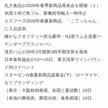
丸大食品が2026年春季新商品発表会を開催（１）
米国３州で鳥フル、家禽肉等輸入一時停止
エスフーズ2026年春夏新商品、「こてっちゃん」
に２品追加
確かなクオリティー誇る豪州・NZ産ラムを提案ー
テンダープラスジャパン
滝沢ハムが26年3月期第3四半期決算を発表
日本食鳥協会が13〜15日、東京浅草でインバウン
ド向けイベント
スターゼンG春夏新商品提案会(下)「ローマイヤ」
をリブランディング
［東京・大阪枝肉相場、全国と畜頭数］10日
［各地の豚枝肉、豚部分肉、食鳥相場］10日