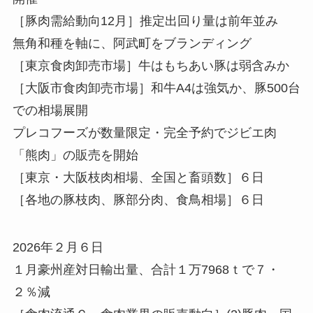
［豚肉需給動向12月］推定出回り量は前年並み
無角和種を軸に、阿武町をブランディング
［東京食肉卸売市場］牛はもちあい豚は弱含みか
［大阪市食肉卸売市場］和牛A4は強気か、豚500台
での相場展開
プレコフーズが数量限定・完全予約でジビエ肉
「熊肉」の販売を開始
［東京・大阪枝肉相場、全国と畜頭数］６日
［各地の豚枝肉、豚部分肉、食鳥相場］６日
2026年２月６日
１月豪州産対日輸出量、合計１万7968ｔで７・
２％減