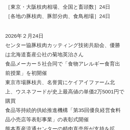
［東京・大阪枝肉相場、全国と畜頭数］24日
［各地の豚枝肉、豚部分肉、食鳥相場］24日
2026年２月24日
センター協豚枝肉カッティング技術共励会、優勝
は北海道畜産公社の菊地英治さん
食品メーカー５社合同で「食物アレルギー食育出
前授業」を初開催
東京市場豚枝共、名誉賞にケイアイファーム北
上、ウスネフードが史上最高値の単価2万5001円で
購買
食品等持続的供給推進機構「第35回優良経営食料
品小売店等表彰事業」の表彰式開催
熊本畜産流通センターの精肉直売所が支持を拡