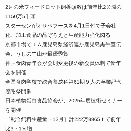
2月の米フィードロット飼養頭数は前年比2％減の
1150万5千頭
スターゼンがオサベフーズを4月1日付で子会社
化、加工食品の品ぞろえと生産能力強化図る
京都市場でＪＡ鹿児島県経済連が鹿児島黒牛宣伝
会、うしの中山が最優秀賞
神戸食肉青年会が会則変更後の新会員体制で新年
会を開催
全国食肉学校で総合養成科第61期９人の卒業記念
感謝祭開催
日本植物蛋白食品協会が、2025年度技術セミナー
を開催
［配合飼料生産量・12月］計222万9965ｔで前年
比3・1％増