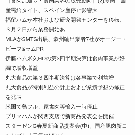
［食肉流通Ｃ・食肉業界の販売動向］(2)豚肉 国
産需給タイト、スペイン産停止影響大
福留ハムが本社および研究開発センターを移転、
３月２日から業務開始あ
MLAがSMTS出展、豪州輸出業者7社がオージー・
ビーフ&ラムPR
伊藤ハム米久HDの第3四半期決算は食肉事業が好
調で増収増益
丸大食品の第３四半期決算は各事業で利益増
丸大食品が特別利益の計上および業績予想の修正
を発表
米国で鳥フル、家禽肉等輸入一時停止
プリマハムが関西支店で新商品発表会を開催
スターゼンG春夏新商品提案会(中)、国産豚肉新コ