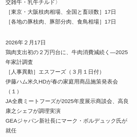
交雑牛・乳牛チルド〉
［東京・大阪枝肉相場、全国と畜頭数］17日
［各地の豚枝肉、豚部分肉、食鳥相場］17日
2026年２月17日
鶏肉支出初の２万円台に、牛肉消費減続く—2025
年家計調査
［人事異動］エスフーズ（３月１日付）
伊藤ハム米久HDが春の家庭用商品施策発表会
（１）
JA全農ミートフーズが2025年度展示商談会、高良
康之シェフが調理実演
GEAジャパン新社長にマーク・ボルデュック氏が
就任