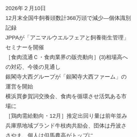
2026年２月10日
12月末全国牛飼養頭数計368万頭で減少—個体識別
記録
JPPAが「アニマルウエルフェアと飼養衛生管理」
セミナーを開催
［食肉流通Ｃ・食肉業界の販売動向］(3)相場高へ
の対応、今後の見通し
銀閣寺大西グループが「銀閣寺大西ファーム」の
運営を開始
横浜買参賀詞交換会、食肉を循環させ活気ある市
場に
［鶏肉需給動向・12月］推定出回り量は前年並み
兵庫県地域ブランド牛枝肉共励会、団体は丹波さ
さやま、個人は但馬農高がトップに