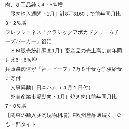
肉、加工品鈍く4・5％増
［豚肉輸入通関・1月］計8万3160ｔで前年同月比
3・2％増
フレッシュネス「クラシックアボカドクリームチ
ーズバーガー」復活
［ＳＭ販売統計調査1月］畜産品の売上高は前年同
月比6・6％増
兵庫県肉連が「神戸ビーフ」7万８千食を学校給食
に寄付
［人事異動］日本ハム（４月１日付）
［外食産業市場動向・1月］焼き肉は前年同月比
7・0％増
【関東の輸入豚肉現物相場】F欧州産品薄続く、C
も一部タイト