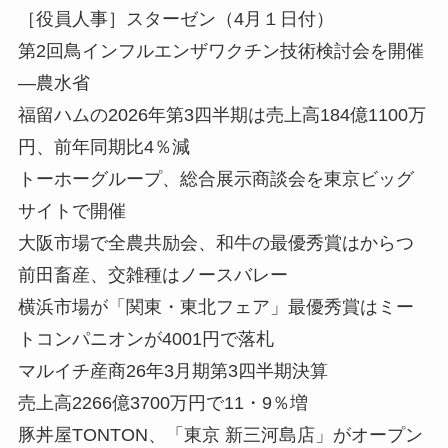
［役員人事］スターゼン（4月１日付）
第2回鳥インフルエンザワクチン技術検討会を開催
—農水省
福留ハムの2026年第3四半期は売上高184億1100万
円、前年同期比4％減
トーホーグループ、総合展示商談会を東京ビッグ
サイトで開催
大阪市場で全農共励会、和牛の最優秀賞はからつ
前田畜産、交雑種はノースバレー
横浜市場が「関東・東北フェア」最優秀賞はミー
トコンパニオンが4001円で落札
マルイチ産商26年3月期第3四半期決算
売上高2266億3700万円で11・9％増
豚丼屋TONTON、「東京 新三河島店」がオープン