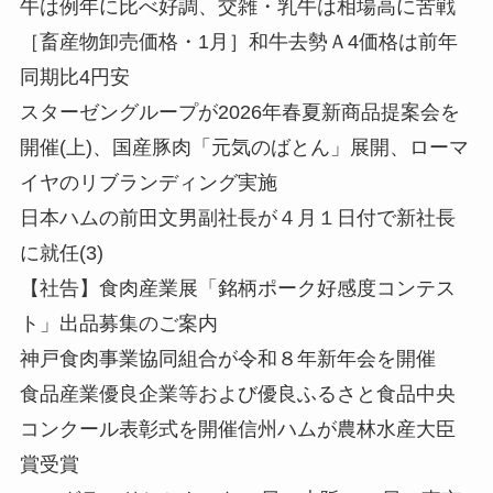
牛は例年に比べ好調、交雑・乳牛は相場高に苦戦
［畜産物卸売価格・1月］和牛去勢Ａ4価格は前年
同期比4円安
スターゼングループが2026年春夏新商品提案会を
開催(上)、国産豚肉「元気のばとん」展開、ローマ
イヤのリブランディング実施
日本ハムの前田文男副社長が４月１日付で新社長
に就任(3)
【社告】食肉産業展「銘柄ポーク好感度コンテス
ト」出品募集のご案内
神戸食肉事業協同組合が令和８年新年会を開催
食品産業優良企業等および優良ふるさと食品中央
コンクール表彰式を開催信州ハムが農林水産大臣
賞受賞