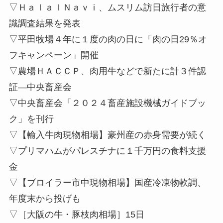
▽ＨａｌａｌＮａｖｉ、ムスリム訪日旅行者の意
識調査結果を発表
▽平田牧場４年に１度の肉の日に「肉の日29％オ
フキャンペーン」開催
▽農場ＨＡＣＣＰ、肉用牛などで新たに計３件認
証—中央畜産会
▽中央畜産会「２０２４畜産施設機械ガイドブッ
ク」を刊行
▽【輸入牛肉現物相場】豪州産の赤身需要が続く
▽プリマハムがパレスチナに１千万円の食料支援
金
▽【ブロイラー市中現物相場】国産冷凍物軟調、
年度末から投げも
▽［大阪の牛・豚枝肉相場］15日