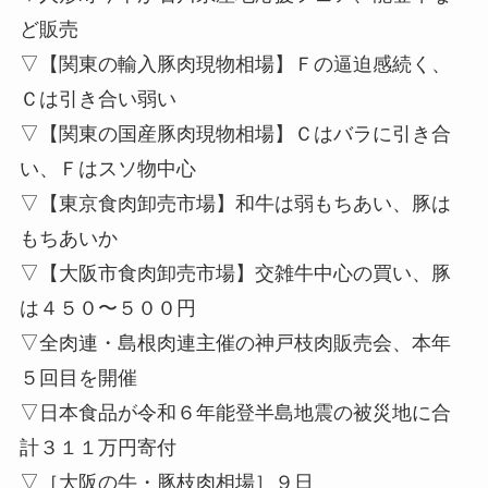
ど販売
▽【関東の輸入豚肉現物相場】Ｆの逼迫感続く、
Ｃは引き合い弱い
▽【関東の国産豚肉現物相場】Ｃはバラに引き合
い、Ｆはスソ物中心
▽【東京食肉卸売市場】和牛は弱もちあい、豚は
もちあいか
▽【大阪市食肉卸売市場】交雑牛中心の買い、豚
は４５０〜５００円
▽全肉連・島根肉連主催の神戸枝肉販売会、本年
５回目を開催
▽日本食品が令和６年能登半島地震の被災地に合
計３１１万円寄付
▽［大阪の牛・豚枝肉相場］９日