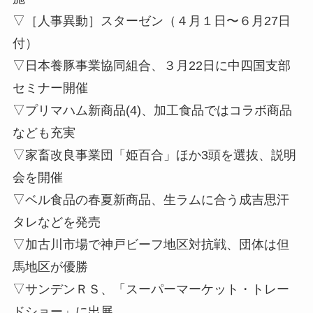
▽［人事異動］スターゼン（４月１日〜６月27日
付）
▽日本養豚事業協同組合、３月22日に中四国支部
セミナー開催
▽プリマハム新商品(4)、加工食品ではコラボ商品
なども充実
▽家畜改良事業団「姫百合」ほか3頭を選抜、説明
会を開催
▽ベル食品の春夏新商品、生ラムに合う成吉思汗
タレなどを発売
▽加古川市場で神戸ビーフ地区対抗戦、団体は但
馬地区が優勝
▽サンデンＲＳ、「スーパーマーケット・トレー
ドショー」に出展