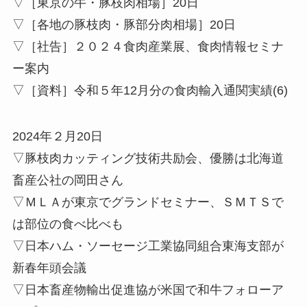
▽［東京の牛・豚枝肉相場］20日
▽［各地の豚枝肉・豚部分肉相場］20日
▽［社告］２０２４食肉産業展、食肉情報セミナ
ー案内
▽［資料］令和５年12月分の食肉輸入通関実績(6)
2024年２月20日
▽豚枝肉カッティング技術共励会、優勝は北海道
畜産公社の岡田さん
▽ＭＬＡが東京でグランドセミナー、ＳＭＴＳで
は部位の食べ比べも
▽日本ハム・ソーセージ工業協同組合東海支部が
新春年頭会議
▽日本畜産物輸出促進協が米国で和牛フォローア