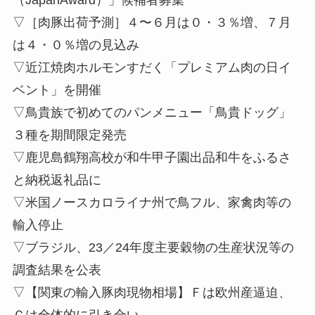
▽［肉豚出荷予測］４〜６月は０・３％増、７月
は４・０％増の見込み
▽近江焼肉ホルモンすだく「プレミアム肉の日イ
ベント」を開催
▽鳥貴族で初めてのパンメニュー「鳥貴ドッグ」
３種を期間限定発売
▽鹿児島鶴翔高校が和牛甲子園出品和牛をふるさ
と納税返礼品に
▽米国ノースカロライナ州で鳥フル、家禽肉等の
輸入停止
▽ブラジル、23／24年度主要穀物の生産状況等の
調査結果を公表
▽【関東の輸入豚肉現物相場】Ｆは欧州産逼迫、
Ｃは全体的に引き合い