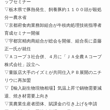
ップセミナー
▽栃木県で豚熱発生、飼養豚約１１００頭が殺処
分ー農水省
▽京都府食肉業務卸組合が牛枝肉処理技術指導者
育成セミナー開催
▽宇都宮精肉商組合が総会を開催、組合長に斎藤
正一氏が就任
▽Ａコープ３社合併、４月に「ＪＡ全農Ａコープ
株式会社」設立へ
▽量販店大手のイズミが共同仕入ＰＢ展開のニチ
リウに再加盟
▽【輸入副生物現物相場】気温上昇で鍋物需要減
退、焼き材需要上向き
▽英農業生産者団体、賦課金の引き上げを申請