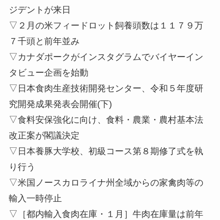
ジデントが来日
▽２月の米フィードロット飼養頭数は１１７９万
７千頭と前年並み
▽カナダポークがインスタグラムでバイヤーイン
タビュー企画を始動
▽日本食肉生産技術開発センター、令和５年度研
究開発成果発表会開催(下)
▽食料安保強化に向け、食料・農業・農村基本法
改正案が閣議決定
▽日本養豚大学校、初級コース第８期修了式を執
り行う
▽米国ノースカロライナ州全域からの家禽肉等の
輸入一時停止
▽［都内輸入食肉在庫・１月］牛肉在庫量は前年