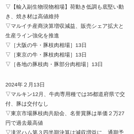
▽【輸入副生物現物相場】荷動き低調も底堅い動
き、焼き材は高値維持
▽マルイチ産商決算増収減益、販売シェア拡大と
生産ライン強化を推進
▽［大阪の牛・豚枝肉相場］13日
▽［東京の牛・豚枝肉相場］13日
▽［各地の豚枝肉・豚部分肉相場］13日
2024年２月13日
▽マルキン12月、牛肉専用種では35都道府県で交
付、豚は交付なし
▽東京市場豚枝肉共励会、名誉賞豚は単価２万27
円で過去最高値
▽滝沢ハム第３四半期決算は減収増益に、通期予