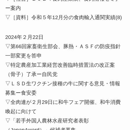
ー案内
▽［資料］令和５年12月分の食肉輸入通関実績(8)
2024年２月22日
▽第66回家畜衛生部会、豚熱・ＡＳＦの防疫指針
一部変更を答申
▽特定農産加工業経営改善臨時措置法の改正案
（骨子）了承ー自民党
▽ＬＳＤ生ワクチン接種の牛に関する意見・情報
募集ー食安委
▽全肉連が２月29日に和牛フェア開催、和牛消費
喚起に向けて
▽「若手外国人農林水産研究者表彰
（JapanAward）」候補者募集