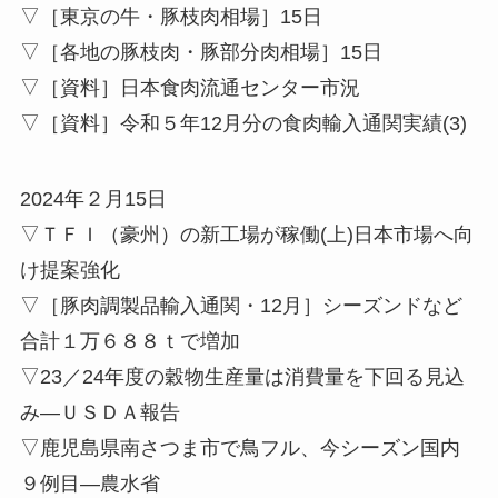
▽［東京の牛・豚枝肉相場］15日
▽［各地の豚枝肉・豚部分肉相場］15日
▽［資料］日本食肉流通センター市況
▽［資料］令和５年12月分の食肉輸入通関実績(3)
2024年２月15日
▽ＴＦＩ（豪州）の新工場が稼働(上)日本市場へ向
け提案強化
▽［豚肉調製品輸入通関・12月］シーズンドなど
合計１万６８８ｔで増加
▽23／24年度の穀物生産量は消費量を下回る見込
み—ＵＳＤＡ報告
▽鹿児島県南さつま市で鳥フル、今シーズン国内
９例目—農水省