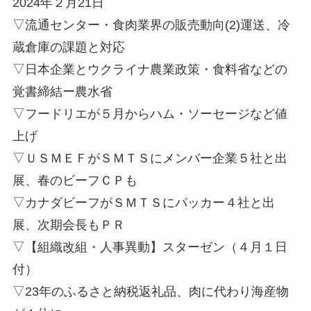
2024年２月21日
▽流通センター・食肉業界の販売動向(2)運送、冷
蔵倉庫の課題と対応
▽日本企業とウクライナ農業政策・食料省などの
覚書締結ー農水省
▽フードリエが５月からハム・ソーセージなど値
上げ
▽ＵＳＭＥＦがＳＭＴＳにメンバー企業５社と出
展、春のビーフＣＰも
▽カナダビーフがＳＭＴＳにパッカー４社と出
展、次期会長もＰＲ
▽【組織改組・人事異動】スターゼン（４月１日
付）
▽23年のふるさと納税返礼品、肉に代わり海産物