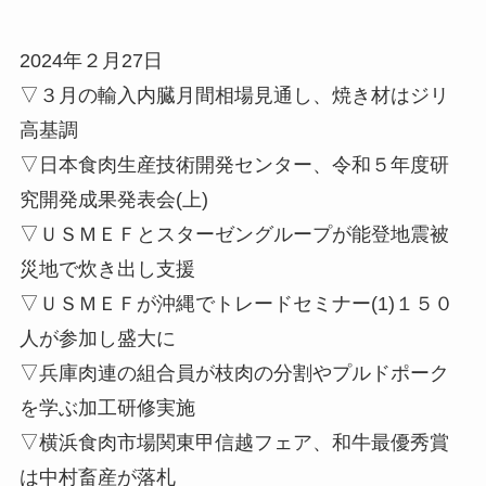
2024年２月27日
▽３月の輸入内臓月間相場見通し、焼き材はジリ
高基調
▽日本食肉生産技術開発センター、令和５年度研
究開発成果発表会(上)
▽ＵＳＭＥＦとスターゼングループが能登地震被
災地で炊き出し支援
▽ＵＳＭＥＦが沖縄でトレードセミナー(1)１５０
人が参加し盛大に
▽兵庫肉連の組合員が枝肉の分割やプルドポーク
を学ぶ加工研修実施
▽横浜食肉市場関東甲信越フェア、和牛最優秀賞
は中村畜産が落札