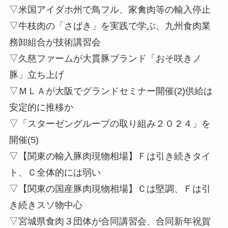
▽米国アイダホ州で鳥フル、家禽肉等の輸入停止
▽牛枝肉の「さばき」を実践で学ぶ、九州食肉業
務卸組合が技術講習会
▽久慈ファームが大貫豚ブランド「おそ咲きノ
豚」立ち上げ
▽ＭＬＡが大阪でグランドセミナー開催(2)供給は
安定的に推移か
▽「スターゼングループの取り組み２０２４」を
開催(5)
▽【関東の輸入豚肉現物相場】Ｆは引き続きタイ
ト、Ｃ全体的には弱い
▽【関東の国産豚肉現物相場】Ｃは堅調、Ｆは引
き続きスソ物中心
▽宮城県食肉３団体が合同講習会、合同新年祝賀