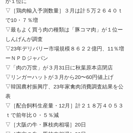
が１位に
▽［鶏肉輸入予測数量］３月は計５万２６４０ｔ
で10・７％増
▽最もよく買う肉の種類は「豚コマ肉」が１位ー
しんげんが調査
▽23年デリバリー市場規模８６２２億円、11％増
ーＮＰＤジャパン
▽「肉の万世」が３月31日に秋葉原本店閉店
▽リンガーハットが３月から20〜60円値上げ
▽韓国農村振興庁、23年家禽肉消費調査結果を公
表
▽［配合飼料生産量・12月］計２１８万４０５３
ｔで前年比０・５％減
▽［大阪の牛・豚枝肉相場］20日