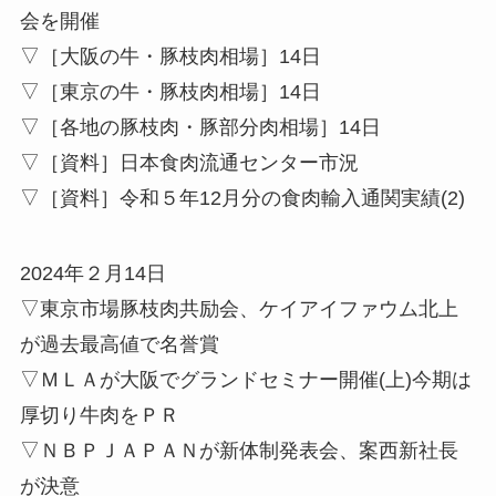
会を開催
▽［大阪の牛・豚枝肉相場］14日
▽［東京の牛・豚枝肉相場］14日
▽［各地の豚枝肉・豚部分肉相場］14日
▽［資料］日本食肉流通センター市況
▽［資料］令和５年12月分の食肉輸入通関実績(2)
2024年２月14日
▽東京市場豚枝肉共励会、ケイアイファウム北上
が過去最高値で名誉賞
▽ＭＬＡが大阪でグランドセミナー開催(上)今期は
厚切り牛肉をＰＲ
▽ＮＢＰＪＡＰＡＮが新体制発表会、案西新社長
が決意