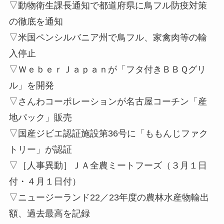
▽動物衛生課長通知で都道府県に鳥フル防疫対策
の徹底を通知
▽米国ペンシルバニア州で鳥フル、家禽肉等の輸
入停止
▽ＷｅｂｅｒＪａｐａｎが「フタ付きＢＢＱグリ
ル」を開発
▽さんわコーポレーションが名古屋コーチン「産
地パック」販売
▽国産ジビエ認証施設第36号に「ももんじファク
トリー」が認証
▽［人事異動］ＪＡ全農ミートフーズ（３月１日
付・４月１日付）
▽ニュージーランド22／23年度の農林水産物輸出
額、過去最高を記録