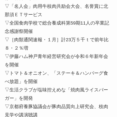
▽「名人会」肉用牛枝肉共励会大会、名誉賞に北
那須ＥＴサービス
▽全国食肉学校で総合養成科第59期11人の卒業記
念感謝祭開催
▽［肉類通関速報・１月］計23万５千ｔで前年比
８・２％増
▽伊藤ハム神戸青年経営研究会が令和６年新年会
を開催
▽トマト＆オニオン、「ステーキ＆ハンバーグ食
べ放題」を開催
▽生活クラブが塩味控えめな「焼肉風ライスバー
ガー」を開発
▽京都府養豚協議会が豚肉品質向上研究会、枝肉
見学や講演聴講