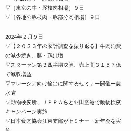
▽［東京の牛・豚枝肉相場］９日
▽［各地の豚枝肉・豚部分肉相場］９日
2024年２月９日
▽【２０２３年の家計調査を振り返る】牛肉消費
の減少続き、豚・鶏は増
▽スターゼン第３四半期決算、売上高３１５７億
で減収増益
▽マレーシア向け輸出に関するセミナー開催ー農
水省
▽動物検疫所、ＪＰＰＡらと羽田空港で動物検疫
キャンペーン実施
▽日本食肉協会江東支部がセミナー・新年会を実
施