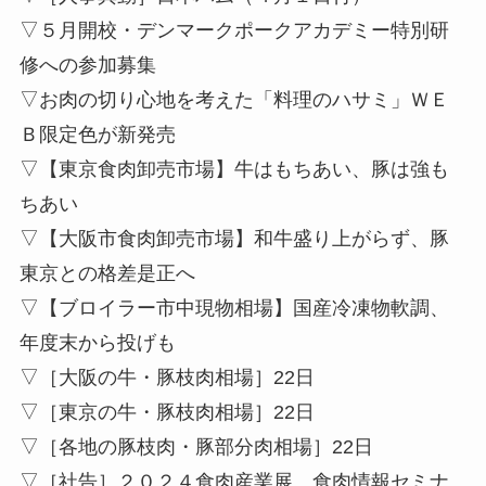
▽５月開校・デンマークポークアカデミー特別研
修への参加募集
▽お肉の切り心地を考えた「料理のハサミ」ＷＥ
Ｂ限定色が新発売
▽【東京食肉卸売市場】牛はもちあい、豚は強も
ちあい
▽【大阪市食肉卸売市場】和牛盛り上がらず、豚
東京との格差是正へ
▽【ブロイラー市中現物相場】国産冷凍物軟調、
年度末から投げも
▽［大阪の牛・豚枝肉相場］22日
▽［東京の牛・豚枝肉相場］22日
▽［各地の豚枝肉・豚部分肉相場］22日
▽［社告］２０２４食肉産業展、食肉情報セミナ