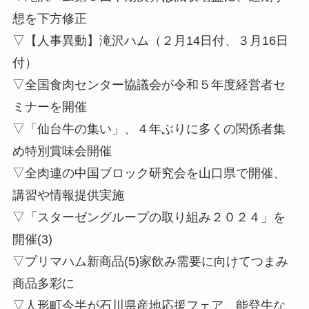
想を下方修正
▽【人事異動】滝沢ハム（２月14日付、３月16日
付）
▽全国食肉センター協議会が令和５年度経営者セ
ミナーを開催
▽「仙台牛の集い」、４年ぶりに多くの関係者集
め特別賞味会開催
▽全肉連の中国ブロック研究会を山口県で開催、
講習や情報提供実施
▽「スターゼングループの取り組み２０２４」を
開催(3)
▽プリマハム新商品(5)家飲み需要に向けてつまみ
商品多彩に
▽人形町今半が石川県産地応援フェア、能登牛な