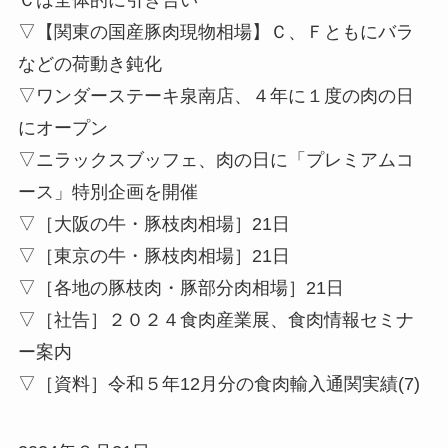
▽【関東の国産豚肉現物相場】Ｃ、Ｆともにバラ
などの荷動き鈍化
▽ワンダーステーキ泉南店、４年に１度の肉の日
にオープン
▽ニラックスブッフェ、肉の日に「プレミアムコ
ース」特別企画を開催
▽［大阪の牛・豚枝肉相場］21日
▽［東京の牛・豚枝肉相場］21日
▽［各地の豚枝肉・豚部分肉相場］21日
▽［社告］２０２４食肉産業展、食肉情報セミナ
ー案内
▽［資料］令和５年12月分の食肉輸入通関実績(7)