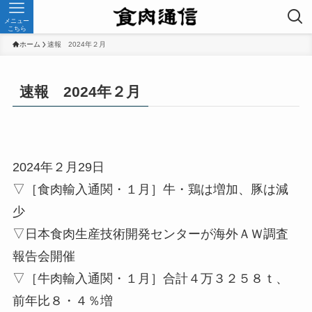
メニュー
こちら
ホーム
速報 2024年２月
速報 2024年２月
2024年２月29日
▽［食肉輸入通関・１月］牛・鶏は増加、豚は減
少
▽日本食肉生産技術開発センターが海外ＡＷ調査
報告会開催
▽［牛肉輸入通関・１月］合計４万３２５８ｔ、
前年比８・４％増