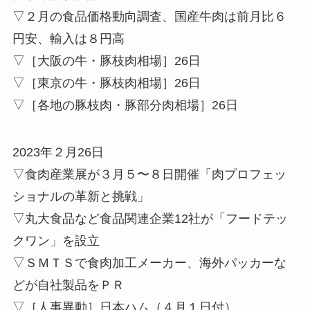
▽２月の食品価格動向調査、国産牛肉は前月比６
円安、輸入は８円高
▽［大阪の牛・豚枝肉相場］26日
▽［東京の牛・豚枝肉相場］26日
▽［各地の豚枝肉・豚部分肉相場］26日
2023年２月26日
▽食肉産業展が３月５〜８日開催「肉プロフェッ
ショナルの革新と挑戦」
▽丸大食品など食品関連企業12社が「フードテッ
クワン」を設立
▽ＳＭＴＳで食肉加工メーカー、海外パッカーな
どが自社製品をＰＲ
▽［人事異動］日本ハム（４月１日付）