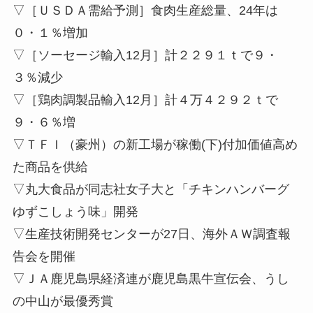
▽［ＵＳＤＡ需給予測］食肉生産総量、24年は
０・１％増加
▽［ソーセージ輸入12月］計２２９１ｔで９・
３％減少
▽［鶏肉調製品輸入12月］計４万４２９２ｔで
９・６％増
▽ＴＦＩ（豪州）の新工場が稼働(下)付加価値高め
た商品を供給
▽丸大食品が同志社女子大と「チキンハンバーグ
ゆずこしょう味」開発
▽生産技術開発センターが27日、海外ＡＷ調査報
告会を開催
▽ＪＡ鹿児島県経済連が鹿児島黒牛宣伝会、うし
の中山が最優秀賞