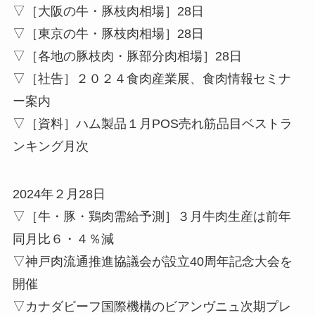
▽［大阪の牛・豚枝肉相場］28日
▽［東京の牛・豚枝肉相場］28日
▽［各地の豚枝肉・豚部分肉相場］28日
▽［社告］２０２４食肉産業展、食肉情報セミナ
ー案内
▽［資料］ハム製品１月POS売れ筋品目ベストラ
ンキング月次
2024年２月28日
▽［牛・豚・鶏肉需給予測］３月牛肉生産は前年
同月比６・４％減
▽神戸肉流通推進協議会が設立40周年記念大会を
開催
▽カナダビーフ国際機構のビアンヴニュ次期プレ