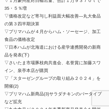
▽１月豪州産対日輸出量、合計１万９３７０ｔで
35・５％増
▽価格改定など寄与し利益面大幅改善—丸大食品
の第３四半期決算
▽プリマハムが４月からハム・ソーセージ、加工
食品の価格改定
▽日本ハムが北海道における産学連携開発の新商
品を発表(下)
▽さいたま市場豚枝肉共進会、名誉賞に加藤スワ
イン、泉亭本店が購買
▽「スターゼングループの取り組み２０２４」を
開催(2)
▽プリマハム新商品(3)サラダチキンのバータイプ
など拡充