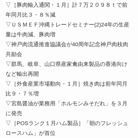
▽［豚肉輸入通関・１月］計７万２０９８ｔで前
年同月比３・８％減
▽ＵＳＭＥＦ沖縄トレードセミナー(2)24年の生産
量は牛肉減、豚肉増
▽神戸肉流通推進協議会が40周年記念神戸肉枝肉
共励会
▽群馬、岐阜、山口県産家禽由来製品の香港向け
など輸出再開
▽［外食産業市場動向・１月］焼き肉は前年同月
比９・７％増
▽宮島醤油が業務用「ホルモンみそだれ」を３月
に発売
▽［POSランク１月ハム製品］「朝のフレッシュ
ロースハム」が首位