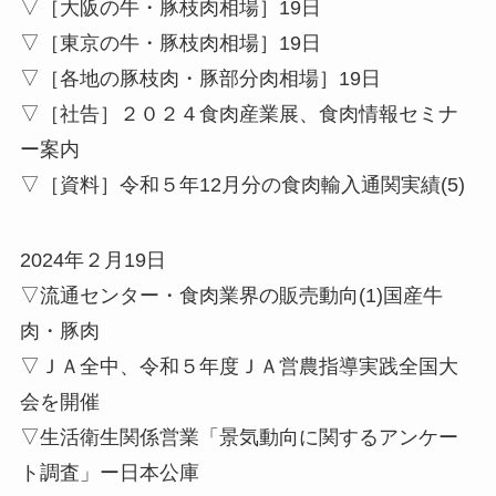
▽［大阪の牛・豚枝肉相場］19日
▽［東京の牛・豚枝肉相場］19日
▽［各地の豚枝肉・豚部分肉相場］19日
▽［社告］２０２４食肉産業展、食肉情報セミナ
ー案内
▽［資料］令和５年12月分の食肉輸入通関実績(5)
2024年２月19日
▽流通センター・食肉業界の販売動向(1)国産牛
肉・豚肉
▽ＪＡ全中、令和５年度ＪＡ営農指導実践全国大
会を開催
▽生活衛生関係営業「景気動向に関するアンケー
ト調査」ー日本公庫