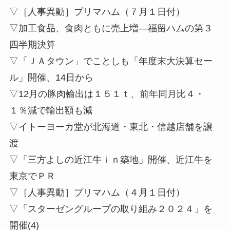
▽［人事異動］プリマハム（７月１日付）
▽加工食品、食肉ともに売上増—福留ハムの第３
四半期決算
▽「ＪＡタウン」でことしも「年度末大決算セー
ル」開催、14日から
▽12月の豚肉輸出は１５１ｔ、前年同月比４・
１％減で輸出額も減
▽イトーヨーカ堂が北海道・東北・信越店舗を譲
渡
▽「三方よしの近江牛ｉｎ築地」開催、近江牛を
東京でＰＲ
▽［人事異動］プリマハム（４月１日付）
▽「スターゼングループの取り組み２０２４」を
開催(4)