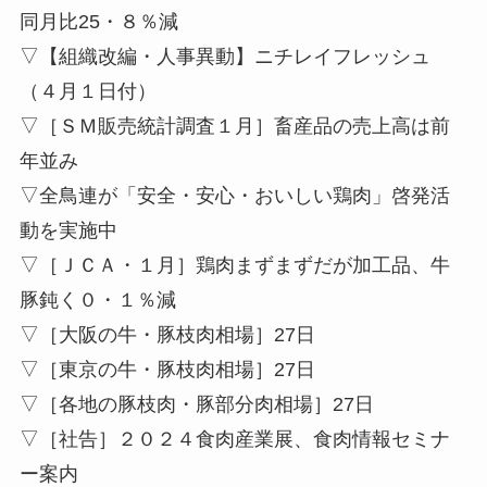
同月比25・８％減
▽【組織改編・人事異動】ニチレイフレッシュ
（４月１日付）
▽［ＳＭ販売統計調査１月］畜産品の売上高は前
年並み
▽全鳥連が「安全・安心・おいしい鶏肉」啓発活
動を実施中
▽［ＪＣＡ・１月］鶏肉まずまずだが加工品、牛
豚鈍く０・１％減
▽［大阪の牛・豚枝肉相場］27日
▽［東京の牛・豚枝肉相場］27日
▽［各地の豚枝肉・豚部分肉相場］27日
▽［社告］２０２４食肉産業展、食肉情報セミナ
ー案内