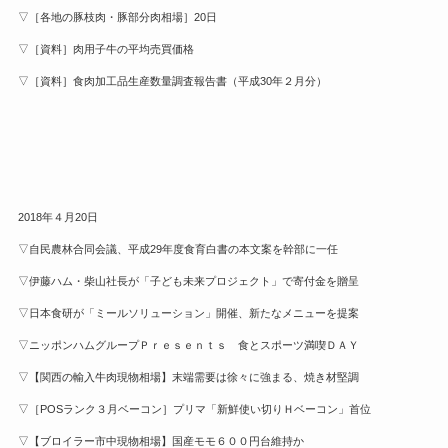
▽［各地の豚枝肉・豚部分肉相場］20日
▽［資料］肉用子牛の平均売買価格
▽［資料］食肉加工品生産数量調査報告書（平成30年２月分）
2018年４月20日
▽自民農林合同会議、平成29年度食育白書の本文案を幹部に一任
▽伊藤ハム・柴山社長が「子ども未来プロジェクト」で寄付金を贈呈
▽日本食研が「ミールソリューション」開催、新たなメニューを提案
▽ニッポンハムグループＰｒｅｓｅｎｔｓ 食とスポーツ満喫ＤＡＹ
▽【関西の輸入牛肉現物相場】末端需要は徐々に強まる、焼き材堅調
▽［POSランク３月ベーコン］プリマ「新鮮使い切りＨベーコン」首位
▽【ブロイラー市中現物相場】国産モモ６００円台維持か