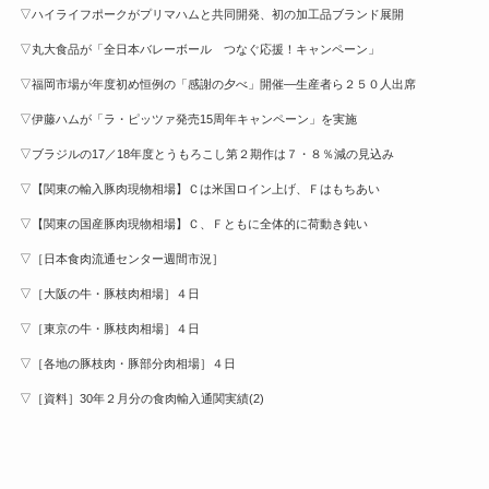
▽ハイライフポークがプリマハムと共同開発、初の加工品ブランド展開
▽丸大食品が「全日本バレーボール つなぐ応援！キャンペーン」
▽福岡市場が年度初め恒例の「感謝の夕べ」開催—生産者ら２５０人出席
▽伊藤ハムが「ラ・ピッツァ発売15周年キャンペーン」を実施
▽ブラジルの17／18年度とうもろこし第２期作は７・８％減の見込み
▽【関東の輸入豚肉現物相場】Ｃは米国ロイン上げ、Ｆはもちあい
▽【関東の国産豚肉現物相場】Ｃ、Ｆともに全体的に荷動き鈍い
▽［日本食肉流通センター週間市況］
▽［大阪の牛・豚枝肉相場］４日
▽［東京の牛・豚枝肉相場］４日
▽［各地の豚枝肉・豚部分肉相場］４日
▽［資料］30年２月分の食肉輸入通関実績(2)