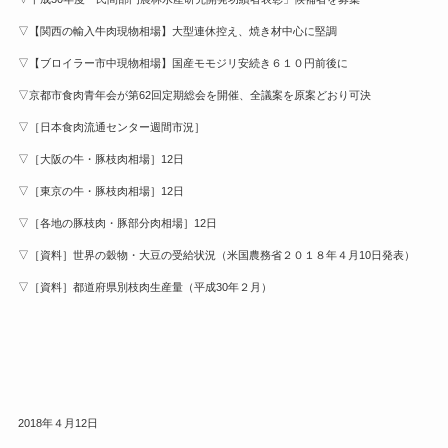
▽【関西の輸入牛肉現物相場】大型連休控え、焼き材中心に堅調
▽【ブロイラー市中現物相場】国産モモジリ安続き６１０円前後に
▽京都市食肉青年会が第62回定期総会を開催、全議案を原案どおり可決
▽［日本食肉流通センター週間市況］
▽［大阪の牛・豚枝肉相場］12日
▽［東京の牛・豚枝肉相場］12日
▽［各地の豚枝肉・豚部分肉相場］12日
▽［資料］世界の穀物・大豆の受給状況（米国農務省２０１８年４月10日発表）
▽［資料］都道府県別枝肉生産量（平成30年２月）
2018年４月12日