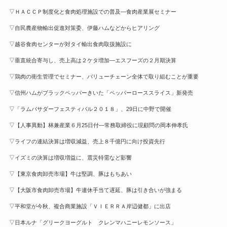
▽ＨＡＣＣＰ制度化と食肉処理施設での普及—食肉産業展セミナー
▽自民農産物輸出促進対策委、伊藤ハムなどからヒアリング
▽越谷食肉センターが対タイ輸出食肉取扱施設に
▽垂直統合寄与し、売上高は２ケタ増加—エスフーズの２月期決算
▽鶏肉の衛生管理でセミナー、バリューチェーン全体で取り組むことが重要
▽信州ハムがブラックペッパーきいた「ペッパーローススライス」新発売
▽「ラムバサダーフェスティバル２０１８」、29日に中野で開催
▽【人事異動】林兼産業６月25日付—常務取締役に現顧問の岡本伸孝氏
▽ライフの連結決算は増収減益、売上８千億円に向け投資先行
▽イズミの決算は増収増益に、震災特需など影響
▽【東京食肉卸売市場】牛は堅調、豚はもちあい
▽【大阪市食肉卸売市場】牛連休手当て遅延、豚は引き合いが強まる
▽平和堂が今秋、複合商業施設「ＶＩＥＲＲＡ岸辺健都」に出店
▽日本ルナ「グリークヨーグルト クレンマハニーレモンソース」