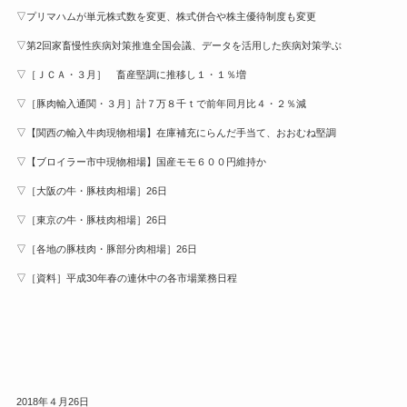
▽プリマハムが単元株式数を変更、株式併合や株主優待制度も変更
▽第2回家畜慢性疾病対策推進全国会議、データを活用した疾病対策学ぶ
▽［ＪＣＡ・３月］ 畜産堅調に推移し１・１％増
▽［豚肉輸入通関・３月］計７万８千ｔで前年同月比４・２％減
▽【関西の輸入牛肉現物相場】在庫補充にらんだ手当て、おおむね堅調
▽【ブロイラー市中現物相場】国産モモ６００円維持か
▽［大阪の牛・豚枝肉相場］26日
▽［東京の牛・豚枝肉相場］26日
▽［各地の豚枝肉・豚部分肉相場］26日
▽［資料］平成30年春の連休中の各市場業務日程
2018年４月26日