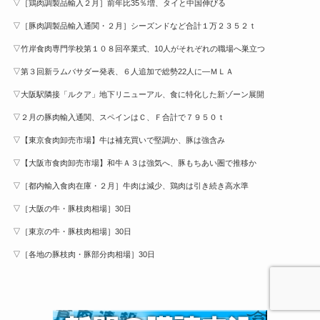
▽［鶏肉調製品輸入２月］前年比35％増、タイと中国伸びる
▽［豚肉調製品輸入通関・２月］シーズンドなど合計１万２３５２ｔ
▽竹岸食肉専門学校第１０８回卒業式、10人がそれぞれの職場へ巣立つ
▽第３回新ラムバサダー発表、６人追加で総勢22人に—ＭＬＡ
▽大阪駅隣接「ルクア」地下リニューアル、食に特化した新ゾーン展開
▽２月の豚肉輸入通関、スペインはＣ、Ｆ合計で７９５０ｔ
▽【東京食肉卸売市場】牛は補充買いで堅調か、豚は強含み
▽【大阪市食肉卸売市場】和牛Ａ３は強気へ、豚もちあい圏で推移か
▽［都内輸入食肉在庫・２月］牛肉は減少、鶏肉は引き続き高水準
▽［大阪の牛・豚枝肉相場］30日
▽［東京の牛・豚枝肉相場］30日
▽［各地の豚枝肉・豚部分肉相場］30日