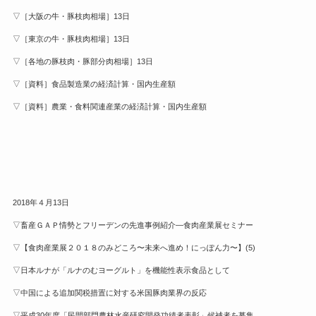
▽［大阪の牛・豚枝肉相場］13日
▽［東京の牛・豚枝肉相場］13日
▽［各地の豚枝肉・豚部分肉相場］13日
▽［資料］食品製造業の経済計算・国内生産額
▽［資料］農業・食料関連産業の経済計算・国内生産額
2018年４月13日
▽畜産ＧＡＰ情勢とフリーデンの先進事例紹介—食肉産業展セミナー
▽【食肉産業展２０１８のみどころ〜未来へ進め！にっぽん力〜】(5)
▽日本ルナが「ルナのむヨーグルト」を機能性表示食品として
▽中国による追加関税措置に対する米国豚肉業界の反応
▽平成30年度「民間部門農林水産研究開発功績者表彰」候補者を募集