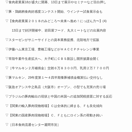
▽食肉産業展18が盛大に開幕、13日まで展示やセミナーなど目白押し
▽豚・鶏銘柄食肉好感度コンテスト開始、ウインナー試食展示会も
▽【食肉産業展２０１８のみどころ〜未来へ進め！にっぽん力〜】(4)
13日まで好評開催中、岩田屋フード、丸大ミートなどの出展内容
▽スターゼンがサニーサイドとの資本業務提携、北陸地方で拡販
▽伊藤ハム東京工場、豊橋工場などがＨＡＣＣＰチャレンジ事業
▽常陸牛素牛生産拡大へ、大子町にＣＢＳ新設し開所披露会開く
▽［牛マルキン２月補填金］交雑６万８３００円、乳用２万７７００円
▽豚マルキン、29年度第１〜４四半期養豚補填金概算払い交付なし
▽阪急オアシス中之島店（大阪市）オープン、小型でも充実の売り場
▽ブラジルの豚肉輸出の現状と中国の米国への追加関税措置に対する反応
▽【関東の輸入豚肉現物相場】Ｃは全体的に締まる、Ｆも良化傾向
▽【関東の国産豚肉現物相場】Ｃ、Ｆともにロイン系の荷動き鈍い
▽［日本食肉流通センター週間市況］