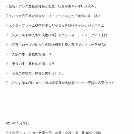
▽阪急オアシス並松新社長が会見「社員が働きやすい環境を」
▽エバラ食品工業が新ＣＭ、リニューアルした「黄金の味」訴求
▽ホクチクファーム標茶分場などがＧＡＰ取得チャレンジシステム
▽【関東チルド輸入牛肉現物相場】米ボンショー、チャックアイ上げ
▽【関東フローズン輸入牛肉現物相場】豪と畜増でオファー下がるか
▽［大阪の牛・豚枝肉相場］３日
▽［東京の牛・豚枝肉相場］３日
▽［各地の豚枝肉・豚部分肉相場］３日
▽［社告］第43回２０１８食肉産業展食肉情報セミナー受講申込受付中！
2018年４月３日
▽30年度ＳＧトリガー数量告示、冷蔵・冷凍牛肉、豚肉等が増加