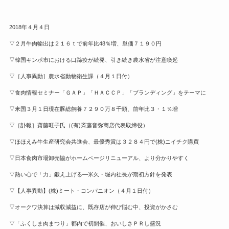
2018年４月４日
▽２月牛肉輸出は２１６ｔで前年比48％増、単価７１９０円
▽韓国キンポ市における口蹄疫が続発、引き続き農水省が注意喚起
▽［人事異動］農水省動物衛生課（４月１日付）
▽食肉情報セミナー「ＧＡＰ」「ＨＡＣＣＰ」「ブランディング」をテーマに
▽米国３月１日現在豚総飼養７２９０万８千頭、前年比３・１％増
▽［訃報］齋藤旺子氏（(有)斉藤音弥商店代表取締役）
▽ほほえみ牛生産研究会共進会、最優秀賞は３２８４円で(株)ニイチク購買
▽日本食肉市場卸売協がホームページリニューアル、より分かりやすく
▽熱い心で「力」鍛え上げる—米久・堀内社長が期初方針を発表
▽【人事異動】(株)ミート・コンパニオン（４月１日付）
▽オークワ決算は減収減益に、既存店が伸び悩む中、投資がかさむ
▽「ふくしま肉まつり」都内で初開催、おいしさＰＲし盛況