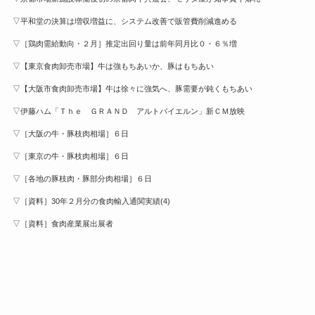
▽平和堂の決算は増収増益に、システム改善で販管費削減進める
▽［鶏肉需給動向・２月］推定出回り量は前年同月比０・６％増
▽【東京食肉卸売市場】牛は強もちあいか、豚はもちあい
▽【大阪市食肉卸売市場】牛は徐々に強気へ、豚需要が鈍くもちあい
▽伊藤ハム「Ｔｈｅ ＧＲＡＮＤ アルトバイエルン」新ＣＭ放映
▽［大阪の牛・豚枝肉相場］６日
▽［東京の牛・豚枝肉相場］６日
▽［各地の豚枝肉・豚部分肉相場］６日
▽［資料］30年２月分の食肉輸入通関実績(4)
▽［資料］食肉産業展出展者