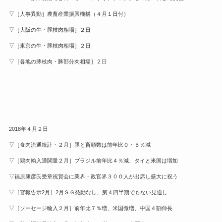
▽［人事異動］農畜産業振興機構（４月１日付）
▽［大阪の牛・豚枝肉相場］２日
▽［東京の牛・豚枝肉相場］２日
▽［各地の豚枝肉・豚部分肉相場］２日
2018年４月２日
▽［食肉流通統計・２月］豚と畜頭数は前年比０・５％減
▽［鶏肉輸入通関量２月］ブラジル前年比４％減、タイと米国は増加
▽福原康彦氏受章祝賀会に業界・政官界３００人が出席し盛大に祝う
▽［官報告示2月］2月ＳＧ発動なし、第４四半期でもない見通し
▽［ソーセージ輸入２月］前年比７％増、米国微増、中国４割伸長