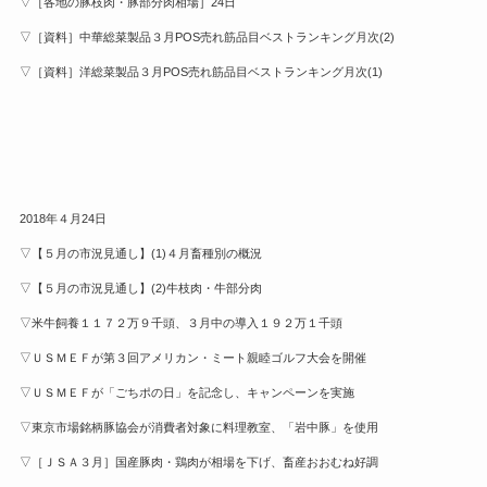
▽［各地の豚枝肉・豚部分肉相場］24日
▽［資料］中華総菜製品３月POS売れ筋品目ベストランキング月次(2)
▽［資料］洋総菜製品３月POS売れ筋品目ベストランキング月次(1)
2018年４月24日
▽【５月の市況見通し】(1)４月畜種別の概況
▽【５月の市況見通し】(2)牛枝肉・牛部分肉
▽米牛飼養１１７２万９千頭、３月中の導入１９２万１千頭
▽ＵＳＭＥＦが第３回アメリカン・ミート親睦ゴルフ大会を開催
▽ＵＳＭＥＦが「ごちポの日」を記念し、キャンペーンを実施
▽東京市場銘柄豚協会が消費者対象に料理教室、「岩中豚」を使用
▽［ＪＳＡ３月］国産豚肉・鶏肉が相場を下げ、畜産おおむね好調