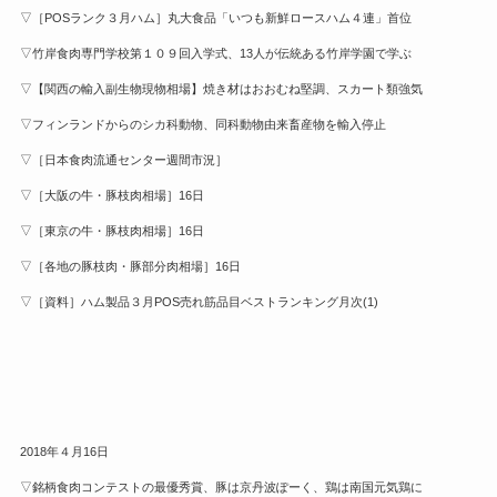
▽［POSランク３月ハム］丸大食品「いつも新鮮ロースハム４連」首位
▽竹岸食肉専門学校第１０９回入学式、13人が伝統ある竹岸学園で学ぶ
▽【関西の輸入副生物現物相場】焼き材はおおむね堅調、スカート類強気
▽フィンランドからのシカ科動物、同科動物由来畜産物を輸入停止
▽［日本食肉流通センター週間市況］
▽［大阪の牛・豚枝肉相場］16日
▽［東京の牛・豚枝肉相場］16日
▽［各地の豚枝肉・豚部分肉相場］16日
▽［資料］ハム製品３月POS売れ筋品目ベストランキング月次(1)
2018年４月16日
▽銘柄食肉コンテストの最優秀賞、豚は京丹波ぽーく、鶏は南国元気鶏に