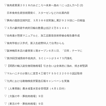
▽食肉産業展２０１８のみどころ〜未来へ進め！にっぽん力〜】(2)
日本食肉生産技術開発Ｃ、スターゼンなどの出展内容
▽豚肉の脂肪交雑判定、３月３８６頭実施し累計９２９頭に—日格協
▽３月の豪州産牛肉対日輸出数量は合計２万６１４４ｔ
▽全肉連が惣菜マニュアルと、加工品製造技術研修会報告書作成
▽食肉学校が入学式、新入生総勢55人で台湾からも
▽阪神梅田本店の建替第１期オープン６月１日、「日常」テーマに
▽第29回茨城県肉牛枝肉共、ＳＣミートが３４７５円落札
▽【関西の輸入副生物現物相場】引き合いは全体的に強め、焼き材堅調
▽マルハニチロが新たに直営４工場でＦＳＳＣ２２０００認証取得
▽九州における動物検疫所緊急広報キャンペーンを実施
▽［人事異動］農水省畜水安全管理課（４月１日付）
▽［大阪の牛・豚枝肉相場］９日
▽［東京の牛・豚枝肉相場］９日