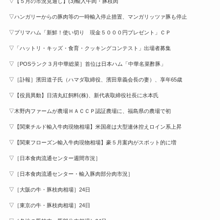
▽【５月の市況見通し】(3)輸入牛肉・豚枝肉
▽ハンガリーからの豚肉等の一時輸入停止措置、マンガリッツァ豚も停止
▽プリマハム「新鮮！使い切り 現金５０００円プレゼント」ＣＰ
▽「ハットリ・キッズ・食育・クッキングコンテスト」出場者募集
▽［POSランク３月中華総菜］首位は日本ハム「中華名菜酢豚」
▽［訃報］濱田道子氏（ハマダ取締役、濱田章義会長の妻）、享年65歳
▽【役員異動】日清丸紅飼料(株)、新代表取締役社長に水本氏
▽木野内ファームが農場ＨＡＣＣＰ認証農場に、福島県の農場で初
▽【関東チルド輸入牛肉現物相場】米国産は大型連休控えロイン系上昇
▽【関東フローズン輸入牛肉現物相場】豪５月案内がスポット的に増
▽［日本食肉流通センター週間市況］
▽［日本食肉流通センター・輸入豚肉部分肉市況］
▽［大阪の牛・豚枝肉相場］24日
▽［東京の牛・豚枝肉相場］24日