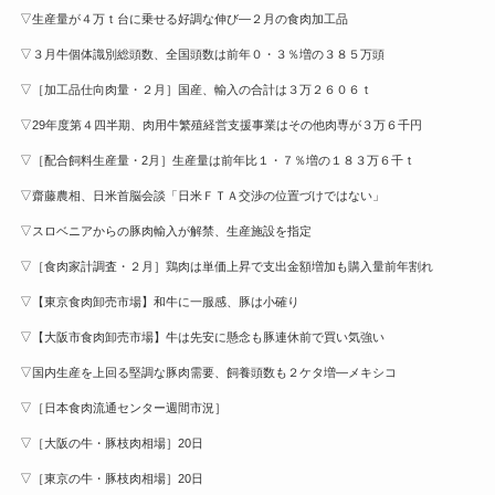
▽生産量が４万ｔ台に乗せる好調な伸び—２月の食肉加工品
▽３月牛個体識別総頭数、全国頭数は前年０・３％増の３８５万頭
▽［加工品仕向肉量・２月］国産、輸入の合計は３万２６０６ｔ
▽29年度第４四半期、肉用牛繁殖経営支援事業はその他肉専が３万６千円
▽［配合飼料生産量・2月］生産量は前年比１・７％増の１８３万６千ｔ
▽齋藤農相、日米首脳会談「日米ＦＴＡ交渉の位置づけではない」
▽スロベニアからの豚肉輸入が解禁、生産施設を指定
▽［食肉家計調査・２月］鶏肉は単価上昇で支出金額増加も購入量前年割れ
▽【東京食肉卸売市場】和牛に一服感、豚は小確り
▽【大阪市食肉卸売市場】牛は先安に懸念も豚連休前で買い気強い
▽国内生産を上回る堅調な豚肉需要、飼養頭数も２ケタ増—メキシコ
▽［日本食肉流通センター週間市況］
▽［大阪の牛・豚枝肉相場］20日
▽［東京の牛・豚枝肉相場］20日