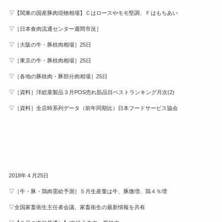
▽【関東の国産豚肉現物相場】Ｃはロースやモモ堅調、Ｆはもちあい
▽［日本食肉流通センター週間市況］
▽［大阪の牛・豚枝肉相場］25日
▽［東京の牛・豚枝肉相場］25日
▽［各地の豚枝肉・豚部分肉相場］25日
▽［資料］洋総菜製品３月POS売れ筋品目ベストランキング月次(2)
▽［資料］全店時系列データ（前年同期比）日本フードサービス協会
2018年４月25日
▽［牛・豚・鶏肉需給予測］５月生産量は牛、豚微増、鶏４％増
▽全国家畜衛生主任者会議、家畜衛生の最新情報を共有