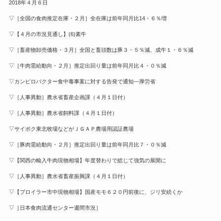
2018年４月６日
▽［全国の食肉推定在庫・２月］全在庫は前年同月比14・６％増
▽【４月の市況見通し】(6)素牛
▽［畜産物卸売価格・３月］全国と畜頭数は豚３・５％減、成牛１・６％減
▽［牛肉需給動向・２月］推定出回り量は前年同月比４・０％減
▽カンピロバクター食中毒事案に対する告発で通知—厚労省
▽［人事異動］農水省畜産企画課（４月１日付）
▽［人事異動］農水省飼料課（４月１日付）
▽サイボク東北牧場などがＪＧＡＰ農場用認証農場
▽［豚肉需給動向・２月］推定出回り量は前年同月比７・０％減
▽【関西の輸入牛肉現物相場】年度替わりで総じて強気の展開に
▽［人事異動］農水省畜産振興課（４月１日付）
▽【ブロイラー市中現物相場】国産モモ６２０円前後に、ジリ安続くか
▽［日本食肉流通センター週間市況］