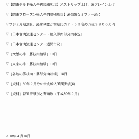
▽【関東チルド輸入牛肉現物相場】米ストリップ上げ、豪グレイン上げ
▽【関東フローズン輸入牛肉現物相場】豪強気なオファー続く
▽フジ２月期決算、経常利益が前期比の７・５％増の89億３８００万円
▽［日本食肉流通センター・輸入豚肉部分肉市況］
▽［日本食肉流通センター週間市況］
▽［大阪の牛・豚枝肉相場］10日
▽［東京の牛・豚枝肉相場］10日
▽［各地の豚枝肉・豚部分肉相場］10日
▽［資料］30年２月分の食肉輸入通関実績(6)
▽［資料］都道府県別と畜頭数（平成30年２月）
2018年４月10日