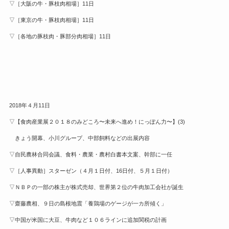
▽［大阪の牛・豚枝肉相場］11日
▽［東京の牛・豚枝肉相場］11日
▽［各地の豚枝肉・豚部分肉相場］11日
2018年４月11日
▽【食肉産業展２０１８のみどころ〜未来へ進め！にっぽん力〜】(3)
きょう開幕、小川グループ、中部飼料などの出展内容
▽自民農林合同会議、食料・農業・農村白書本文案、幹部に一任
▽［人事異動］スターゼン（４月１日付、16日付、５月１日付）
▽ＮＢＰの一部の株主が株式売却、世界第２位の牛肉加工会社が誕生
▽齋藤農相、９日の島根地震「養鶏場のゲージが一カ所傾く」
▽中国が米国に大豆、牛肉など１０６ラインに追加関税の計画