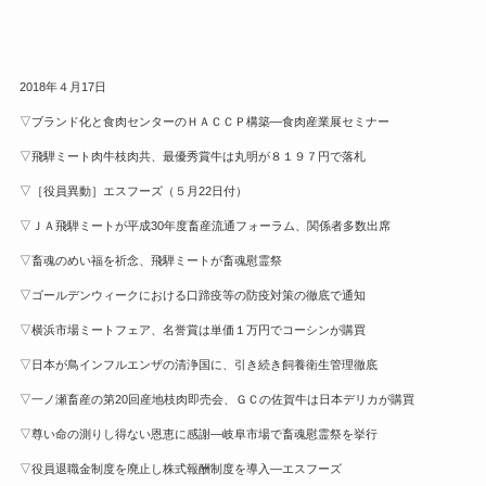
2018年４月17日
▽ブランド化と食肉センターのＨＡＣＣＰ構築—食肉産業展セミナー
▽飛騨ミート肉牛枝肉共、最優秀賞牛は丸明が８１９７円で落札
▽［役員異動］エスフーズ（５月22日付）
▽ＪＡ飛騨ミートが平成30年度畜産流通フォーラム、関係者多数出席
▽畜魂のめい福を祈念、飛騨ミートが畜魂慰霊祭
▽ゴールデンウィークにおける口蹄疫等の防疫対策の徹底で通知
▽横浜市場ミートフェア、名誉賞は単価１万円でコーシンが購買
▽日本が鳥インフルエンザの清浄国に、引き続き飼養衛生管理徹底
▽一ノ瀬畜産の第20回産地枝肉即売会、ＧＣの佐賀牛は日本デリカが購買
▽尊い命の測りし得ない恩恵に感謝—岐阜市場で畜魂慰霊祭を挙行
▽役員退職金制度を廃止し株式報酬制度を導入—エスフーズ