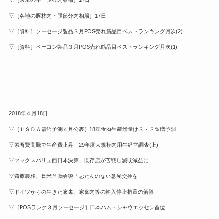
▽［東京の牛・豚枝肉相場］17日
▽［各地の豚枝肉・豚部分肉相場］17日
▽［資料］ソーセージ製品３月POS売れ筋品目ベストランキング月次(2)
▽［資料］ベーコン製品３月POS売れ筋品目ベストランキング月次(1)
2018年４月18日
▽［ＵＳＤＡ需給予測４月公表］18年食肉生産総量は３・３％増予測
▽素畜費高騰で生産費上昇—29年度大規模肉用牛経営調査(上)
▽マックスバリュ西日本決算、既存店が苦戦し減収減益に
▽齋藤農相、日米首脳会談「忌たんのない意見交換を」
▽ドイツからの生きた家禽、家禽肉等の輸入停止措置の解除
▽［POSランク３月ソーセージ］日本ハム・シャウエッセン首位