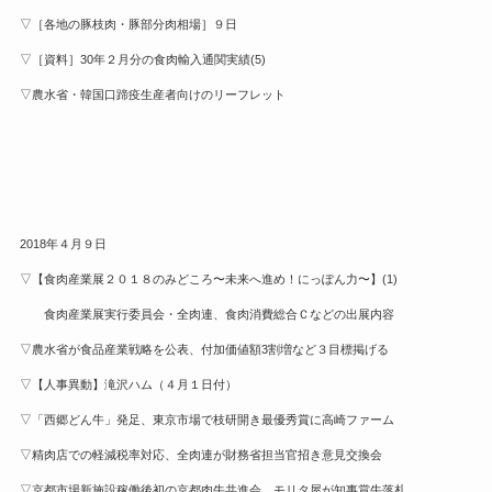
▽［各地の豚枝肉・豚部分肉相場］９日
▽［資料］30年２月分の食肉輸入通関実績(5)
▽農水省・韓国口蹄疫生産者向けのリーフレット
2018年４月９日
▽【食肉産業展２０１８のみどころ〜未来へ進め！にっぽん力〜】(1)
食肉産業展実行委員会・全肉連、食肉消費総合Ｃなどの出展内容
▽農水省が食品産業戦略を公表、付加価値額3割増など３目標掲げる
▽【人事異動】滝沢ハム（４月１日付）
▽「西郷どん牛」発足、東京市場で枝研開き最優秀賞に高崎ファーム
▽精肉店での軽減税率対応、全肉連が財務省担当官招き意見交換会
▽京都市場新施設稼働後初の京都肉牛共進会、モリタ屋が知事賞牛落札