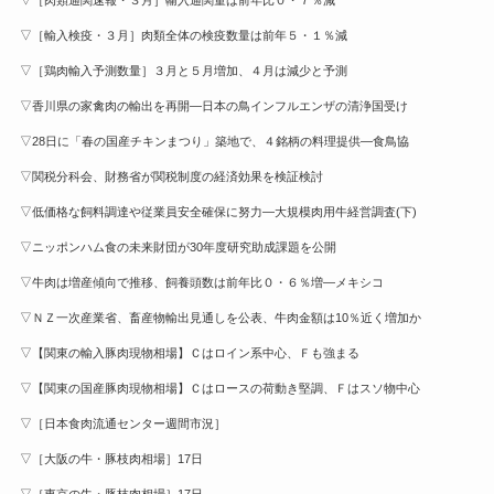
▽［肉類通関速報・３月］輸入通関量は前年比０・７％減
▽［輸入検疫・３月］肉類全体の検疫数量は前年５・１％減
▽［鶏肉輸入予測数量］３月と５月増加、４月は減少と予測
▽香川県の家禽肉の輸出を再開—日本の鳥インフルエンザの清浄国受け
▽28日に「春の国産チキンまつり」築地で、４銘柄の料理提供—食鳥協
▽関税分科会、財務省が関税制度の経済効果を検証検討
▽低価格な飼料調達や従業員安全確保に努力—大規模肉用牛経営調査(下)
▽ニッポンハム食の未来財団が30年度研究助成課題を公開
▽牛肉は増産傾向で推移、飼養頭数は前年比０・６％増—メキシコ
▽ＮＺ一次産業省、畜産物輸出見通しを公表、牛肉金額は10％近く増加か
▽【関東の輸入豚肉現物相場】Ｃはロイン系中心、Ｆも強まる
▽【関東の国産豚肉現物相場】Ｃはロースの荷動き堅調、Ｆはスソ物中心
▽［日本食肉流通センター週間市況］
▽［大阪の牛・豚枝肉相場］17日