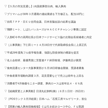
▽【５月の市況見通し】(4)国産豚部分肉、輸入豚肉
▽プリマハムが30年３月通期の連結業績を下方修正も、配当10円に
▽自民ＴＰＰ・日ＥＵ合同会議、日米首脳会談の結果を議論
▽飛騨ミート、しばたパッカーズがＨＡＣＣＰチャレンジ事業に認定
▽人形町今半の高岡社長が日本フードサービス協の次期会長候補者に内定
▽［人事異動］下仁田ミート４月19日付で代表取締役会長に上原正氏
▽平成29年度鳥フル疫学報告書、強固な防疫体制の構築を提言
▽名人会枝研、最優秀賞に茨畜連ＰＦ鉾田牧場、伊藤商店が購買
▽食肉流通センター大阪事業部が５月18日研修会開催、受講者募集
▽外食産業市場動向調査３月、花見需要などで売上は前年を上回る
▽消費者庁4月物価モニター調査、豚肉ロースは前年比４・６％高
▽【組織変更と人事異動】日清丸紅飼料(株)（６月１日付・25日付）
▽［POSランク３月洋総菜］日本ハム「石窯工房マルゲリータ」首位
▽【関東の輸入豚肉現物相場】Ｃは引き続きロース中心、Ｆも堅調