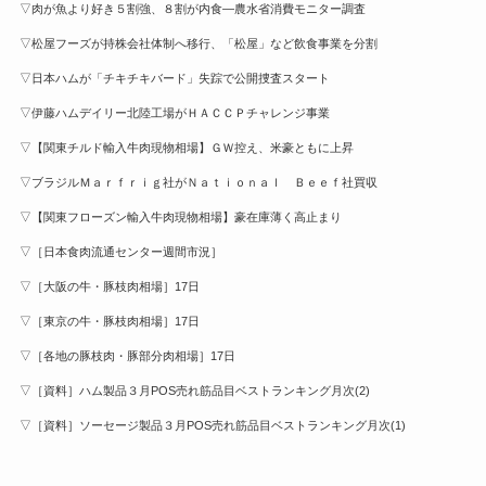
▽肉が魚より好き５割強、８割が内食—農水省消費モニター調査
▽松屋フーズが持株会社体制へ移行、「松屋」など飲食事業を分割
▽日本ハムが「チキチキバード」失踪で公開捜査スタート
▽伊藤ハムデイリー北陸工場がＨＡＣＣＰチャレンジ事業
▽【関東チルド輸入牛肉現物相場】ＧＷ控え、米豪ともに上昇
▽ブラジルＭａｒｆｒｉｇ社がＮａｔｉｏｎａｌ Ｂｅｅｆ社買収
▽【関東フローズン輸入牛肉現物相場】豪在庫薄く高止まり
▽［日本食肉流通センター週間市況］
▽［大阪の牛・豚枝肉相場］17日
▽［東京の牛・豚枝肉相場］17日
▽［各地の豚枝肉・豚部分肉相場］17日
▽［資料］ハム製品３月POS売れ筋品目ベストランキング月次(2)
▽［資料］ソーセージ製品３月POS売れ筋品目ベストランキング月次(1)