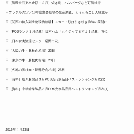
▽［調理食品支出金額・２月］焼き鳥、ハンバーグなど好調維持
▽ブラジルの17／18年度主要穀物の生産調査、とうもろこし大幅減か
▽【関西の輸入副生物現物相場】スカート類は引き続き強気の展開に
▽［POSランク３月焼豚］日本ハム「もう切ってますよ！焼豚」首位
▽［日本食肉流通センター週間市況］
▽［大阪の牛・豚枝肉相場］23日
▽［東京の牛・豚枝肉相場］23日
▽［各地の豚枝肉・豚部分肉相場］23日
▽［資料］焼き豚製品３月POS売れ筋品目ベストランキング月次(2)
▽［資料］中華総菜製品３月POS売れ筋品目ベストランキング月次(1)
2018年４月23日