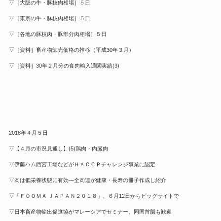
▽［大阪の牛・豚枝肉相場］５日
▽［東京の牛・豚枝肉相場］５日
▽［各地の豚枝肉・豚部分肉相場］５日
▽［資料］畜産物卸売価格の推移（平成30年３月）
▽［資料］30年２月分の食肉輸入通関実績(3)
2018年４月５日
▽【４月の市況見通し】(5)鶏肉・内臓肉
▽伊藤ハム西宮工場などがＨＡＣＣＰチャレンジ事業に認定
▽肉は低栄養状態に有効—全肉連が健康・長寿の冊子作成し紹介
▽「ＦＯＯＭＡ ＪＡＰＡＮ２０１８」、６月12日からビッグサイトで
▽日本畜産物輸出促進協がマレーシアでセミナー、同国首脳も歓迎