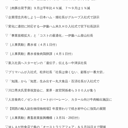
▽［肉豚出荷予測］９月は平年比４％減、７〜９月は１％減
▽企業理念共有しよう—日本ハム・畑社長がグループ入社式で訓示
▽変化に適切に対応する—伊藤ハム米久ＨＤ入社式で宮下社長訓示
▽「事業規模拡大」と「コストの最適化」—伊藤ハム柴山社長
▽［人事異動］農水省（４月１日付）
▽［人事異動］農水省食肉鶏卵課（４月１日付）
▽新入社員へスターゼンの「遺伝子」伝える—中津浜社長
▽プリマハムが入社式、松井社長「社長は偉くない、顧客が一番大切」
▽「知識」から「知恵」生み出す—丸大食品・百済社長が入社式で
▽川口秀夫氏受章祝賀会に、業界・政官関係者ら３００人が集う
▽人吉食肉Ｃ／ゼンカイミートがバーレーン、カタール向け牛肉輸出施設に
▽【関西の輸入副生物現物相場】年度替わりで焼き材中心に強気の展開
▽［人事異動］農畜産業振興機構（３月31・29日付）
▽ＭＬＡが外食店で春の「オーストラリアフェア」を５月31日まで開催