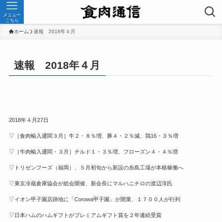
メニュー
こちら
ホーム
速報 2018年４月
速報 2018年４月
2018年４月27日
▽［食肉輸入通関３月］牛２・８％増、豚４・２％減、鶏16・３％増
▽［牛肉輸入通関・３月］チルド１・３％増、フローズン４・４％増
▽トリゼンフーズ（福岡）、５月初旬から新設の糸島工場が本格稼働へ
▽東京冷蔵倉庫協会が総会開催、新会長にマルハニチロの渡辺淳氏
▽イオン甲子園店跡地に「Corowa甲子園」が開業、１７００人が行列
▽日本ハムのハムギフトがプレミアムギフト賞を２年連続受賞