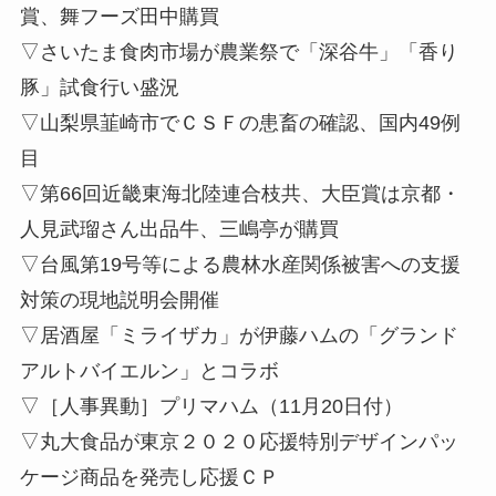
賞、舞フーズ田中購買
▽さいたま食肉市場が農業祭で「深谷牛」「香り
豚」試食行い盛況
▽山梨県韮崎市でＣＳＦの患畜の確認、国内49例
目
▽第66回近畿東海北陸連合枝共、大臣賞は京都・
人見武瑠さん出品牛、三嶋亭が購買
▽台風第19号等による農林水産関係被害への支援
対策の現地説明会開催
▽居酒屋「ミライザカ」が伊藤ハムの「グランド
アルトバイエルン」とコラボ
▽［人事異動］プリマハム（11月20日付）
▽丸大食品が東京２０２０応援特別デザインパッ
ケージ商品を発売し応援ＣＰ