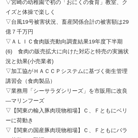
▽宮崎の幼稚園で初の「おにくの食育」教室、ク
イズと体操で楽しく
▽台風19号被害状況、畜産関係合計の被害額は29
億７千万円
▽ＡＬＩＣ⾷⾁販売動向調査結果19年度下半期
(6) 食肉の販売拡大に向けた対応と特売の実施状
況と効果(小売業者)
▽加工協がＨＡＣＣＰシステムに基づく衛生管理
講習会（食肉製品）
▽業務用「シーサラダシリーズ」を市販用に改良
—マリンフーズ
▽【関東の輸入豚肉現物相場】Ｃ、Ｆともにベリ
ーに荷動き
▽【関東の国産豚肉現物相場】Ｃ、Ｆともにバラ