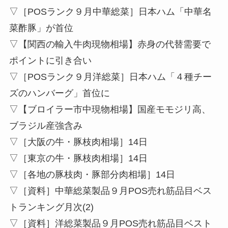
▽［POSランク９月中華総菜］日本ハム「中華名
菜酢豚」が首位
▽【関西の輸入牛肉現物相場】赤身の代替需要で
ポイントに引き合い
▽［POSランク９月洋総菜］日本ハム「４種チー
ズのハンバーグ」首位に
▽【ブロイラー市中現物相場】国産モモジリ高、
ブラジル産強含み
▽［大阪の牛・豚枝肉相場］14日
▽［東京の牛・豚枝肉相場］14日
▽［各地の豚枝肉・豚部分肉相場］14日
▽［資料］中華総菜製品９月POS売れ筋品目ベス
トランキング月次(2)
▽［資料］洋総菜製品９月POS売れ筋品目ベスト