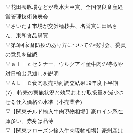
▽花田養豚場などが農水大臣賞、全国優良畜産経
営管理技術発表会
▽さいたま市場が交雑種枝共、名誉賞に田島さ
ん、東和食品購買
▽第3回家畜防疫のあり方についての検討会、委員
の意見を確認
▽ａｌｉｃセミナー、ウルグアイ産牛肉の特徴や
対日輸出見通しを説明
▽ＡＬＩＣ⾷⾁販売動向調査結果19年度下半期
(7)、特売の実施状況と効果および取扱量を減少さ
せる仕入価格の水準（小売業者)
▽【関東チルド輸入牛肉現物相場】豪ロイン系在
庫多い、赤身は品薄
▽【関東フローズン輸入牛肉現物相場】豪州産は