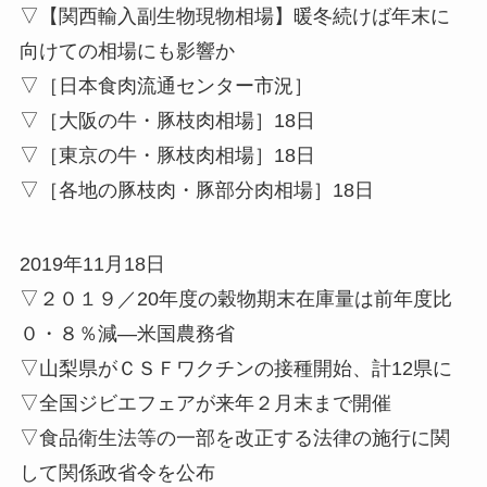
▽【関西輸入副生物現物相場】暖冬続けば年末に
向けての相場にも影響か
▽［日本食肉流通センター市況］
▽［大阪の牛・豚枝肉相場］18日
▽［東京の牛・豚枝肉相場］18日
▽［各地の豚枝肉・豚部分肉相場］18日
2019年11月18日
▽２０１９／20年度の穀物期末在庫量は前年度比
０・８％減—米国農務省
▽山梨県がＣＳＦワクチンの接種開始、計12県に
▽全国ジビエフェアが来年２月末まで開催
▽食品衛生法等の一部を改正する法律の施行に関
して関係政省令を公布