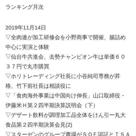
ランキング月次
2019年11月14日
▽全肉連が加工研修会を小野商事で開催、腸詰め
中心に実演と体験
▽仙台牛共進会、去勢チャンピオン牛は単価６０
３７円で丸市購買
▽ホリトレーディング社長に小谷純司専務が昇
格、竹下前社長は相談役に
▽「食肉海外事業は中国向け伸長」山口取締役・
伊藤米Ｈ第２四半期決算説明会（下）
▽デザート飲料が調理加工品全体をけん引ー丸大
食品第２四半期決算会見(2)
▽スターゼンのグループ農場がＳＱＦ認証とＴＳＡ