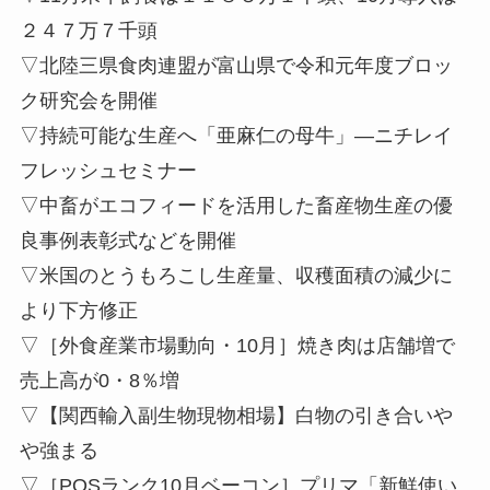
２４７万７千頭
▽北陸三県食肉連盟が富山県で令和元年度ブロッ
ク研究会を開催
▽持続可能な生産へ「亜麻仁の母牛」—ニチレイ
フレッシュセミナー
▽中畜がエコフィードを活用した畜産物生産の優
良事例表彰式などを開催
▽米国のとうもろこし生産量、収穫面積の減少に
より下方修正
▽［外食産業市場動向・10月］焼き肉は店舗増で
売上高が0・8％増
▽【関西輸入副生物現物相場】白物の引き合いや
や強まる
▽［POSランク10月ベーコン］プリマ「新鮮使い