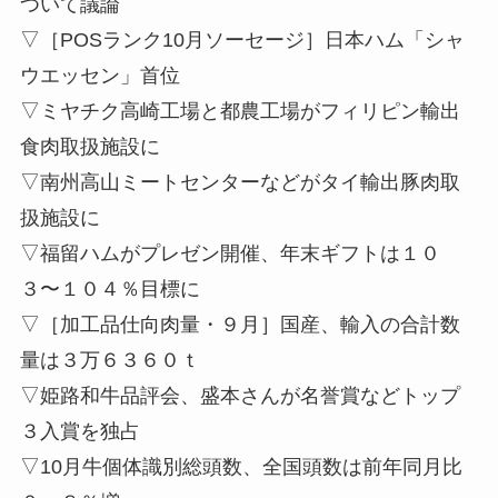
ついて議論
▽［POSランク10月ソーセージ］日本ハム「シャ
ウエッセン」首位
▽ミヤチク高崎工場と都農工場がフィリピン輸出
食肉取扱施設に
▽南州高山ミートセンターなどがタイ輸出豚肉取
扱施設に
▽福留ハムがプレゼン開催、年末ギフトは１０
３〜１０４％目標に
▽［加工品仕向肉量・９月］国産、輸入の合計数
量は３万６３６０ｔ
▽姫路和牛品評会、盛本さんが名誉賞などトップ
３入賞を独占
▽10月牛個体識別総頭数、全国頭数は前年同月比