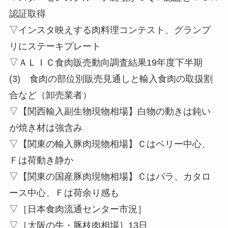
認証取得
▽インスタ映えする肉料理コンテスト、グランプ
リにステーキプレート
▽ＡＬＩＣ食肉販売動向調査結果19年度下半期
(3) 食肉の部位別販売見通しと輸入食肉の取扱割
合など（卸売業者）
▽【関西輸入副生物現物相場】白物の動きは鈍い
が焼き材は強含み
▽【関東の輸入豚肉現物相場】Ｃはベリー中心、
Ｆは荷動き静か
▽【関東の国産豚肉現物相場】Ｃはバラ、カタロ
ース中心、Ｆは荷余り感も
▽［日本食肉流通センター市況］
▽［大阪の牛・豚枝肉相場］13日