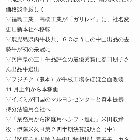
価格競争厳しく
▽福島工業、高橋工業が「ガリレイ」に、社名変
更し新本社へ移転
▽鹿児島県肉牛枝共、ＧＣはうしの中山出品の去
勢牛が初の栄冠に
▽兵庫県の三田牛品評会の最優秀賞に春日朋子さ
ん出品牛選出
▽フジチク（熊本）が牛枝工場をほぼ全面改装、
11 月上旬から本稼働
▽イズミが四国のマルヨシセンターと資本提携、
持分法適用会社へ
▽「業務用から家庭用へシフト進む」米田取締
役・伊藤米久Ｈ第２四半期決算説明会（中）
▽【関東チルド輸入牛肉現物相場】豪モモ、カタ