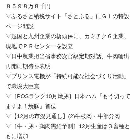
８５９８万８千円
▽ふるさと納税サイト「さとふる」にＧＩの特設
ページ開設
▽越国と九州企業の橋頭保に、カミチクＧ企業、
現地でＰＲセンターを設立
▽日中農業担当省事務次官級定期対話、牛肉輸出
再開に期待を表明
▽プリンス電機が「持続可能な社会づくり活動」
で環境大臣賞
▽［POSランク10月焼豚］日本ハム「もう切って
ますよ！焼豚」首位
▽【12月の市況見通し】(2)牛枝肉・牛部分肉
▽［牛・豚・鶏肉需給予測］12月生産は３畜種と
もに増加