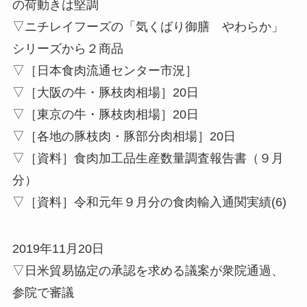
の荷動きは堅調
▽ニチレイフーズの「気くばり御膳 やわらか」
シリーズから２商品
▽［日本食肉流通センター市況］
▽［大阪の牛・豚枝肉相場］20日
▽［東京の牛・豚枝肉相場］20日
▽［各地の豚枝肉・豚部分肉相場］20日
▽［資料］食肉加工品生産数量調査報告書（９月
分）
▽［資料］令和元年９月分の食肉輸入通関実績(6)
2019年11月20日
▽日米貿易協定の承認を求める議案が衆院通過、
参院で審議