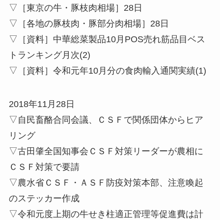
▽［東京の牛・豚枝肉相場］28日
▽［各地の豚枝肉・豚部分肉相場］28日
▽［資料］中華総菜製品10月POS売れ筋品目ベス
トランキング月次(2)
▽［資料］令和元年10月分の食肉輸入通関実績(1)
2018年11月28日
▽自民畜酪合同会議、ＣＳＦで関係団体からヒア
リング
▽古田肇全国知事会ＣＳＦ対策リーダーが農相に
ＣＳＦ対策で要請
▽農水省ＣＳＦ・ＡＳＦ防疫対策本部、注意喚起
のステッカー作成
▽令和元度上期の牛せき柱適正管理等促進費は計