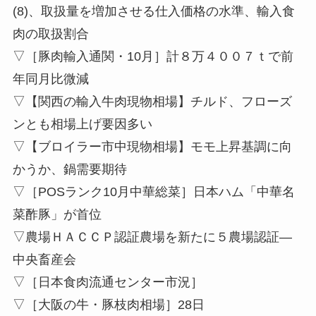
(8)、取扱量を増加させる仕入価格の水準、輸入食
肉の取扱割合
▽［豚肉輸入通関・10月］計８万４００７ｔで前
年同月比微減
▽【関西の輸入牛肉現物相場】チルド、フローズ
ンとも相場上げ要因多い
▽【ブロイラー市中現物相場】モモ上昇基調に向
かうか、鍋需要期待
▽［POSランク10月中華総菜］日本ハム「中華名
菜酢豚」が首位
▽農場ＨＡＣＣＰ認証農場を新たに５農場認証—
中央畜産会
▽［日本食肉流通センター市況］
▽［大阪の牛・豚枝肉相場］28日