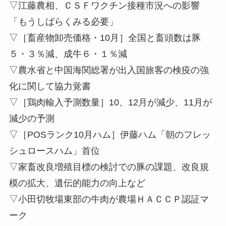
▽江藤農相、ＣＳＦワクチン接種市況への影響
「もうしばらくみる必要」
▽［畜産物卸売価格・10月］全国と畜頭数は豚
５・３％減、成牛６・１％減
▽農水省と中国海関総署が出入国旅客の検疫の強
化に関して協力覚書
▽［鶏肉輸入予測数量］10、12月が減少、11月が
減少の予測
▽［POSランク10月ハム］伊藤ハム「朝のフレッ
シュロースハム」首位
▽家畜改良増殖目標の検討での豚の課題、改良規
模の拡大、遺伝的能力の向上など
▽小田切牧場東部の牛肉が農場ＨＡＣＣＰ認証マ
ーク