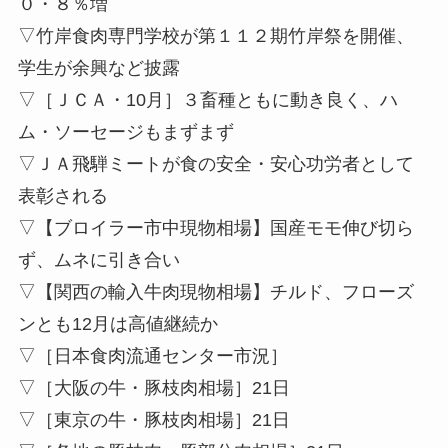
０・８％増
▽竹岸食肉専門学校が第１１２期竹岸祭を開催、
学生が余興など披露
▽［ＪＣＡ・10月］３畜種ともに動き良く、ハ
ム・ソーセージもまずまず
▽ＪＡ飛騨ミートが食の安全・安心功労者として
表彰される
▽【ブロイラー市中現物相場】国産モモ伸び切ら
ず、ムネに引き合い
▽【関西の輸入牛肉現物相場】チルド、フローズ
ンとも12月は高値継続か
▽［日本食肉流通センター市況］
▽［大阪の牛・豚枝肉相場］21日
▽［東京の牛・豚枝肉相場］21日