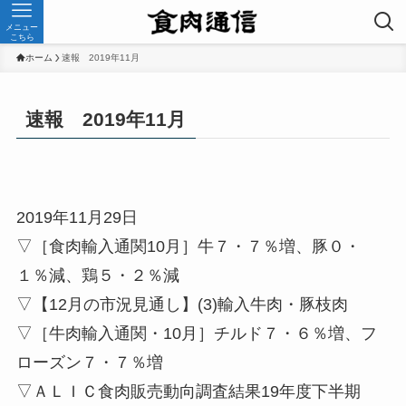
メニュー
こちら
ホーム
速報 2019年11月
速報 2019年11月
2019年11月29日
▽［食肉輸入通関10月］牛７・７％増、豚０・
１％減、鶏５・２％減
▽【12月の市況見通し】(3)輸入牛肉・豚枝肉
▽［牛肉輸入通関・10月］チルド７・６％増、フ
ローズン７・７％増
▽ＡＬＩＣ食肉販売動向調査結果19年度下半期