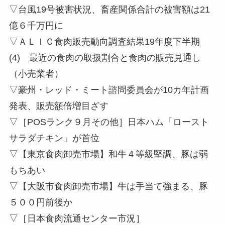
▽台風19号被害状況、畜産関係合計の被害額は21
億６千万円に
▽ＡＬＩＣ食肉販売動向調査結果19年度下半期
(4) 最近の食肉の取扱割合と食肉の販売見通し
（小売業者）
▽豪州・レッド・ミート諮問委員会が10カ年計画
発表、販売額倍増目ざす
▽［POSランク９月その他］日本ハム「ロースト
サラダチキン」が首位
▽【東京食肉卸売市場】和牛４等級堅調、豚は弱
もちあい
▽【大阪市食肉卸売市場】牛は手当て強まる、豚
５００円前後か
▽［日本食肉流通センター市況］