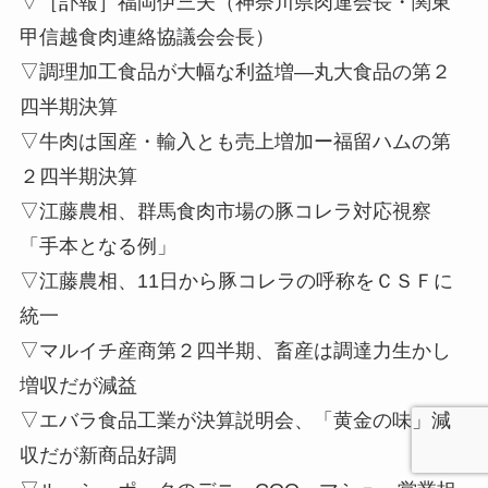
▽［訃報］福岡伊三夫（神奈川県肉連会長・関東
甲信越食肉連絡協議会会長）
▽調理加工食品が大幅な利益増—丸大食品の第２
四半期決算
▽牛肉は国産・輸入とも売上増加ー福留ハムの第
２四半期決算
▽江藤農相、群馬食肉市場の豚コレラ対応視察
「手本となる例」
▽江藤農相、11日から豚コレラの呼称をＣＳＦに
統一
▽マルイチ産商第２四半期、畜産は調達力生かし
増収だが減益
▽エバラ食品工業が決算説明会、「黄金の味」減
収だが新商品好調