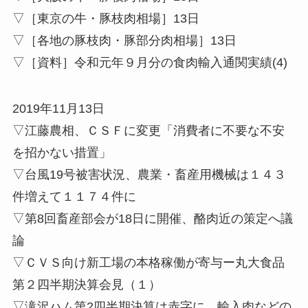
▽［東京の牛・豚枝肉相場］13日
▽［各地の豚枝肉・豚部分肉相場］13日
▽［資料］令和元年９月分の食肉輸入通関実績(4)
2019年11月13日
▽江藤農相、ＣＳＦに変更「消費者に不要な不安
を招かない措置」
▽台風19号被害状況、農業・畜産用機械は１４３
件増えて１１７４件に
▽第8回畜産部会が18日に開催、酪肉近の策定へ議
論
▽ＣＶＳ向け新工場の本格稼働が寄与ー丸大食品
第２四半期決算会見（１）
▽滝沢ハム第2四半期決算は赤字に、輸入肉などの