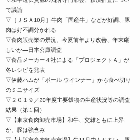
て議論
▽［ＪＳＡ10月］牛肉「国産牛」などが好調、豚
肉は好不調分かれる
▽食肉販売業の景況、今夏前年より改善、年末厳
しいか—日本公庫調査
▽食品メーカー４社による「プロジェクトＡ」が
冬レシピを発表
▽伊藤ハムが「ポール ウインナー」から食べ切り
のミニサイズ
▽２０１９／20年度主要穀物の生産状況等の調査
結果（第１回）
▽【東京食肉卸売市場】和牛、交雑ともに上昇
か、豚は強含み
▽【大阪市食肉卸売市場】牛11月中もちあい、豚