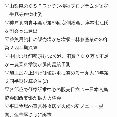
▽山梨県のＣＳＦワクチン接種プログラムを認定
—牛豚等疾病小委
▽神戸食肉青年会が第55回定例総会、岸本七江氏
を副会長に選出
▽養魚用飼料の販売増から増収ー林兼産業の20年
第２四半期決算
▽中国の豚飼養頭数32％減、消費７００万ｔ不足
かー農業科学院が豚肉需給予測
▽加工度を上げた価値訴求に努めるー丸大20年第
２四半期決算会見(3)
▽各部位で価格訴求中心の販売目立つー日本食鳥
協会関西支部が拡大火曜会
▽平田牧場の直営外食店で火鍋の新メニュー提
案、金華豚さらに訴求