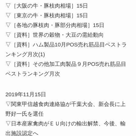
▽［大阪の牛・豚枝肉相場］15日
▽［東京の牛・豚枝肉相場］15日
▽［各地の豚枝肉・豚部分肉相場］15日
▽［資料］世界の穀物・大豆の需給動向
▽［資料］ハム製品10月POS売れ筋品目ベストラ
ンキング月次(1)
▽［資料］その他加工肉製品９月POS売れ筋品目
ベストランキング月次
2019年11月15日
▽関東甲信越食肉連絡協が千葉大会、新会長に上
野好一氏を選任
▽日本産家禽肉がＥＵ向けの輸出解禁、今後、輸
出施設認定へ