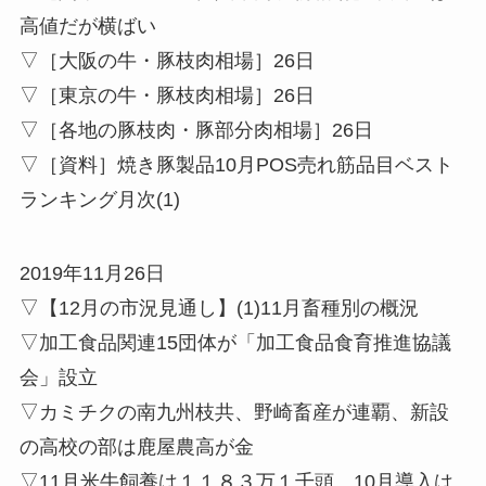
高値だが横ばい
▽［大阪の牛・豚枝肉相場］26日
▽［東京の牛・豚枝肉相場］26日
▽［各地の豚枝肉・豚部分肉相場］26日
▽［資料］焼き豚製品10月POS売れ筋品目ベスト
ランキング月次(1)
2019年11月26日
▽【12月の市況見通し】(1)11月畜種別の概況
▽加工食品関連15団体が「加工食品食育推進協議
会」設立
▽カミチクの南九州枝共、野崎畜産が連覇、新設
の高校の部は鹿屋農高が金
▽11月米牛飼養は１１８３万１千頭、10月導入は