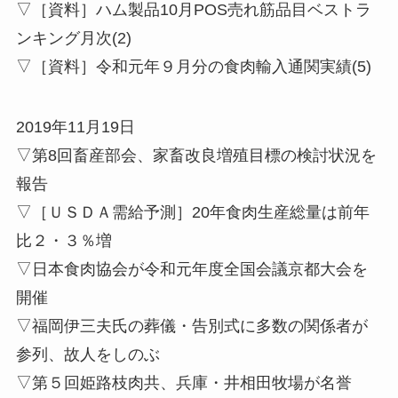
▽［資料］ハム製品10月POS売れ筋品目ベストラ
ンキング月次(2)
▽［資料］令和元年９月分の食肉輸入通関実績(5)
2019年11月19日
▽第8回畜産部会、家畜改良増殖目標の検討状況を
報告
▽［ＵＳＤＡ需給予測］20年食肉生産総量は前年
比２・３％増
▽日本食肉協会が令和元年度全国会議京都大会を
開催
▽福岡伊三夫氏の葬儀・告別式に多数の関係者が
参列、故人をしのぶ
▽第５回姫路枝肉共、兵庫・井相田牧場が名誉