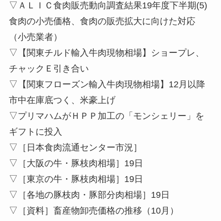
▽ＡＬＩＣ⾷⾁販売動向調査結果19年度下半期(5)
⾷⾁の⼩売価格、⾷⾁の販売拡⼤に向けた対応
（⼩売業者）
▽【関東チルド輸入牛肉現物相場】ショープレ、
チャックＥ引き合い
▽【関東フローズン輸入牛肉現物相場】12月以降
市中在庫底つく、米豪上げ
▽プリマハムがＨＰＰ加工の「モンシェリー」を
ギフトに投入
▽［日本食肉流通センター市況］
▽［大阪の牛・豚枝肉相場］19日
▽［東京の牛・豚枝肉相場］19日
▽［各地の豚枝肉・豚部分肉相場］19日
▽［資料］畜産物卸売価格の推移（10月）