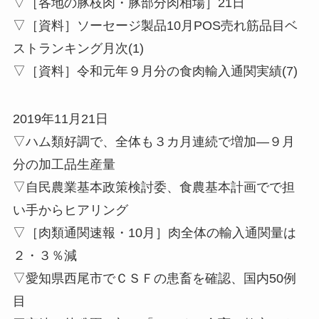
▽［各地の豚枝肉・豚部分肉相場］21日
▽［資料］ソーセージ製品10月POS売れ筋品目ベ
ストランキング月次(1)
▽［資料］令和元年９月分の食肉輸入通関実績(7)
2019年11月21日
▽ハム類好調で、全体も３カ月連続で増加—９月
分の加工品生産量
▽自民農業基本政策検討委、食農基本計画でで担
い手からヒアリング
▽［肉類通関速報・10月］肉全体の輸入通関量は
２・３％減
▽愛知県西尾市でＣＳＦの患畜を確認、国内50例
目