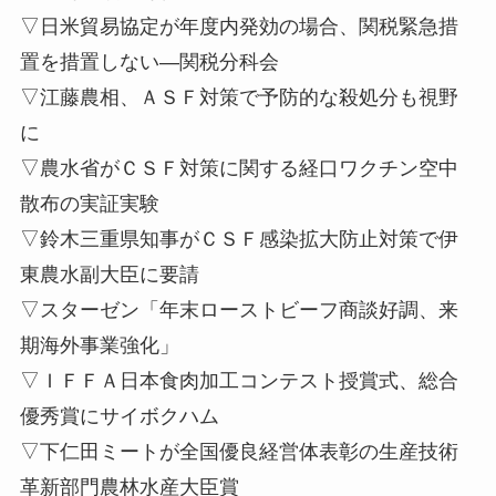
▽日米貿易協定が年度内発効の場合、関税緊急措
置を措置しない—関税分科会
▽江藤農相、ＡＳＦ対策で予防的な殺処分も視野
に
▽農水省がＣＳＦ対策に関する経口ワクチン空中
散布の実証実験
▽鈴木三重県知事がＣＳＦ感染拡大防止対策で伊
東農水副大臣に要請
▽スターゼン「年末ローストビーフ商談好調、来
期海外事業強化」
▽ＩＦＦＡ日本食肉加工コンテスト授賞式、総合
優秀賞にサイボクハム
▽下仁田ミートが全国優良経営体表彰の生産技術
革新部門農林水産大臣賞