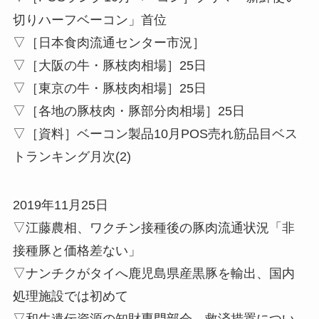
切りハーフベーコン」首位
▽［日本食肉流通センター市況］
▽［大阪の牛・豚枝肉相場］25日
▽［東京の牛・豚枝肉相場］25日
▽［各地の豚枝肉・豚部分肉相場］25日
▽［資料］ベーコン製品10月POS売れ筋品目ベス
トランキング月次(2)
2019年11月25日
▽江藤農相、ワクチン接種後の豚肉流通状況「非
接種豚と価格差ない」
▽ナンチクがタイへ鹿児島県産黒豚を輸出、国内
処理施設では初めて
▽和牛遺伝資源の知財専門部会、救済措置につい