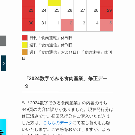
23
24
25
26
27
28
29
30
31
1
2
3
4
5
日刊「食肉速報」休刊日
週刊「食肉通信」休刊日
週刊「食肉通信」および日刊「食肉速報」休刊
日
「2024数字でみる食肉産業」修正デー
タ
※「2024数字でみる食肉産業」の内容のうち
449頁の内容に誤りがありました。現在発行分は
修正済みです。初回発行分をご購入いただきま
した方は、
こちらのデータ
にて差し替えをお願
いいたします。ご迷惑をおかけしますが、よろ