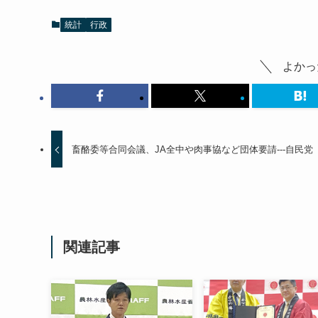
統計
行政
よかっ
畜酪委等合同会議、JA全中や肉事協など団体要請---自民党
関連記事