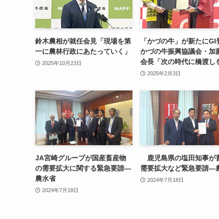
鈴木農相が就任会見「現場を第
「かづの牛」が新たにG
一に農林行政にあたっていく」
かづの牛振興協議会・加
会長「次の時代に橋渡し
2025年10月23日
2025年2月3日
JA宮崎グループが国産畜産物
鹿児島県の塩田知事が
の需要拡大に関する緊急要請—
需要拡大など緊急要請—
農水省
2024年7月18日
2024年7月18日