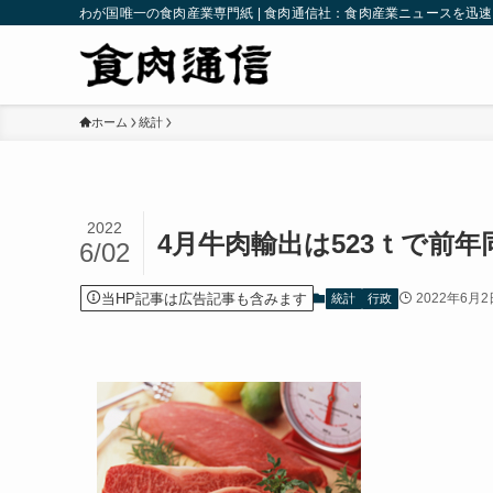
わが国唯一の食肉産業専門紙 | 食肉通信社：食肉産業ニュースを迅
ホーム
統計
2022
4月牛肉輸出は523ｔで前
6/02
当HP記事は広告記事も含みます
2022年6月2
統計
行政