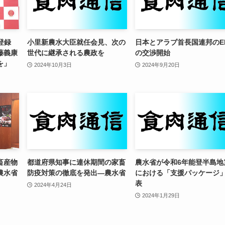
I登録
小里新農水大臣就任会見、次の
日本とアラブ首長国連邦のE
藤義康
世代に継承される農政を
の交渉開始
を」
2024年10月3日
2024年9月20日
畜産物
都道府県知事に連休期間の家畜
農水省が令和6年能登半島地
農水省
防疫対策の徹底を発出—農水省
における「支援パッケージ
表
2024年4月24日
2024年1月29日