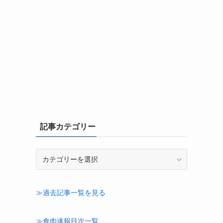
記事カテゴリー
記
事
カ
テ
≫過去記事一覧を見る
ゴ
リ
ー
≫食肉速報目次一覧