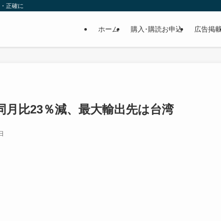
速・正確に
ホーム
購入･購読お申込
広告掲
年同月比23％減、最大輸出先は台湾
日