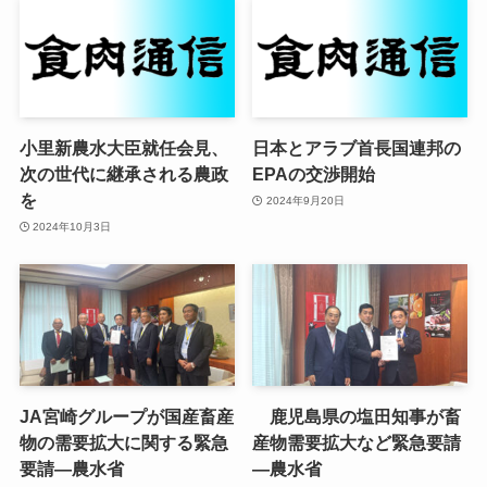
小里新農水大臣就任会見、
日本とアラブ首長国連邦の
次の世代に継承される農政
EPAの交渉開始
を
2024年9月20日
2024年10月3日
JA宮崎グループが国産畜産
鹿児島県の塩田知事が畜
物の需要拡大に関する緊急
産物需要拡大など緊急要請
要請—農水省
—農水省