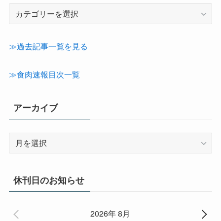
記
事
カ
テ
≫過去記事一覧を見る
ゴ
リ
≫食肉速報目次一覧
ー
アーカイブ
ア
ー
カ
イ
休刊日のお知らせ
ブ
2026年 8月