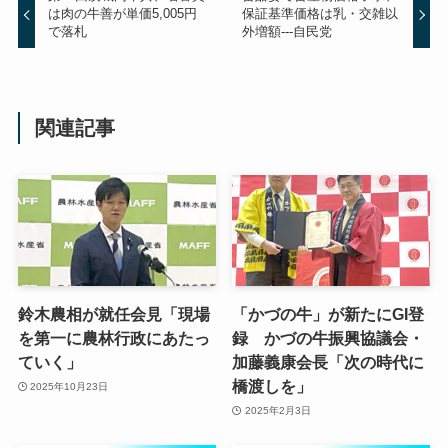
は肉の牛善が単価5,005円
保証基準価格は乳・交雑以
で落札
外増額---自民党
関連記事
鈴木農相が就任会見「現場
「かづの牛」が新たにGI登
を第一に農林行政にあたっ
録 かづの牛振興協議会・
ていく」
加藤義康会長「次の時代に
橋渡しを」
2025年10月23日
2025年2月3日