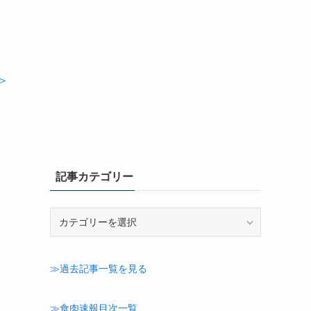
＞
記事カテゴリー
記
事
カ
テ
≫過去記事一覧を見る
ゴ
リ
ー
≫食肉速報目次一覧