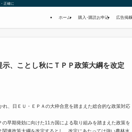
速・正確に
ホーム
購入･購読お申込
広告掲
提示、ことし秋にＴＰＰ政策大綱を改定
かれ、日ＥＵ・ＥＰＡの大枠合意を踏まえた総合的な政策対応
の早期発効に向けた11カ国による取り組みを踏まえた政策を
Ｐ関連政策大綱を改定するとし、改定にあたっては強い農林水