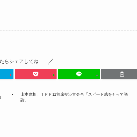
たらシェアしてね！
山本農相、ＴＰＰ11首席交渉官会合「スピード感をもって議
論
論」