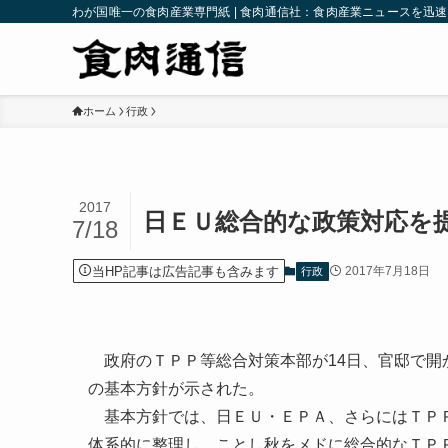
わが国唯一の食肉産業専門紙 | 食肉通信社：食肉産業ニュースを迅
ホーム
行政
2017
日ＥＵ総合的な政策対応を
7/18
当HP記事は広告記事も含みます
2017年7月18日
行政
政府のＴＰＰ等総合対策本部が14日、官邸で開
の基本方針が示された。
基本方針では、日ＥＵ・ＥＰＡ、さらにはＴＰＰ
体系的に整理し、ことし秋をメドに総合的なＴＰ