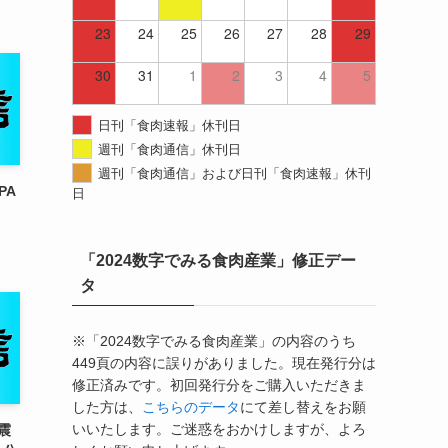
23
24
25
26
27
28
29
30
31
1
2
3
4
5
日刊「食肉速報」休刊日
週刊「食肉通信」休刊日
週刊「食肉通信」および日刊「食肉速報」休刊
PA
日
「2024数字でみる食肉産業」修正デー
タ
※「2024数字でみる食肉産業」の内容のうち
449頁の内容に誤りがありました。現在発行分は
修正済みです。初回発行分をご購入いただきま
した方は、
こちらのデータ
にて差し替えをお願
いいたします。ご迷惑をおかけしますが、よろ
震