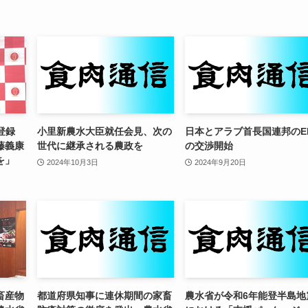
I登録
小里新農水大臣就任会見、次の
日本とアラブ首長国連邦のE
藤義康
世代に継承される農政を
の交渉開始
を」
2024年10月3日
2024年9月20日
畜産物
都道府県知事に連休期間の家畜
農水省が令和6年能登半島地