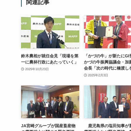
関連記事
鈴木農相が就任会見「現場を第
「かづの牛」が新たにG
一に農林行政にあたっていく」
かづの牛振興協議会・加
会長「次の時代に橋渡し
2025年10月23日
2025年2月3日
JA宮崎グループが国産畜産物
鹿児島県の塩田知事が