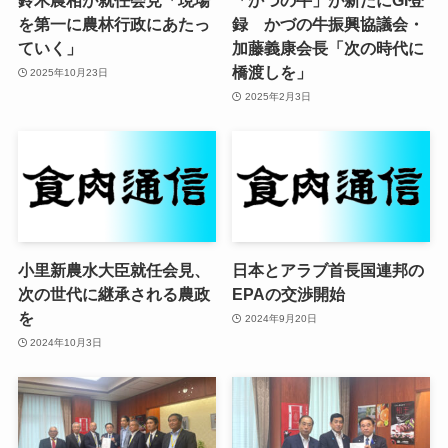
鈴木農相が就任会見「現場
「かづの牛」が新たにGI登
を第一に農林行政にあたっ
録 かづの牛振興協議会・
ていく」
加藤義康会長「次の時代に
橋渡しを」
2025年10月23日
2025年2月3日
小里新農水大臣就任会見、
日本とアラブ首長国連邦の
次の世代に継承される農政
EPAの交渉開始
を
2024年9月20日
2024年10月3日