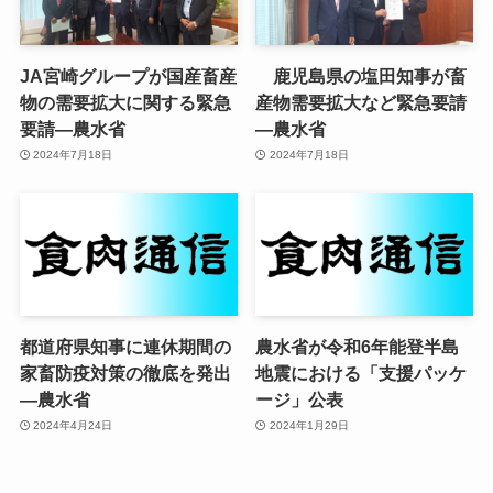
JA宮崎グループが国産畜産
鹿児島県の塩田知事が畜
物の需要拡大に関する緊急
産物需要拡大など緊急要請
要請—農水省
—農水省
2024年7月18日
2024年7月18日
都道府県知事に連休期間の
農水省が令和6年能登半島
家畜防疫対策の徹底を発出
地震における「支援パッケ
—農水省
ージ」公表
2024年4月24日
2024年1月29日