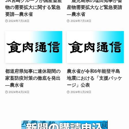
JA宮崎グループが国産畜産
鹿児島県の塩田知事が畜
物の需要拡大に関する緊急
産物需要拡大など緊急要請
要請—農水省
—農水省
2024年7月18日
2024年7月18日
都道府県知事に連休期間の
農水省が令和6年能登半島
家畜防疫対策の徹底を発出
地震における「支援パッケ
—農水省
ージ」公表
2024年4月24日
2024年1月29日