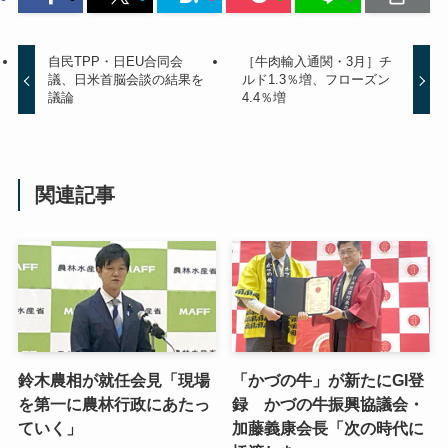
自民TPP・日EU合同会
［牛肉輸入通関・3月］チ
議、日米首脳会談の結果を
ルド1.3％増、フローズン
議論
4.4％増
関連記事
鈴木農相が就任会見「現場
「かづの牛」が新たにGI登
を第一に農林行政にあたっ
録 かづの牛振興協議会・
ていく」
加藤義康会長「次の時代に