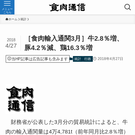
メニュー
こちら
ホーム
統計
［食肉輸入通関3月］牛2.8％増、
2018
4/27
豚4.2％減、鶏16.3％増
当HP記事は広告記事も含みます
2018年4月27日
統計
行政
財務省が公表した3月分の貿易統計によると、牛
肉の輸入通関量は4万4,781t（前年同月比2.8％増）