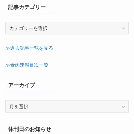
記事カテゴリー
記
事
カ
テ
≫過去記事一覧を見る
ゴ
リ
≫食肉速報目次一覧
ー
アーカイブ
ア
ー
カ
イ
休刊日のお知らせ
ブ