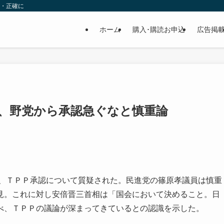
速・正確に
ホーム
購入･購読お申込
広告掲
、野党から承認急ぐなと慎重論
れ、ＴＰＰ承認について質疑された。民進党の篠原孝議員は慎重
見。これに対し安倍晋三首相は「国会において決めること。日
べ、ＴＰＰの議論が深まってきているとの認識を示した。