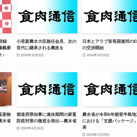
I登録
小里新農水大臣就任会見、次の
日本とアラブ首長国連邦のE
藤義康
世代に継承される農政を
の交渉開始
を」
2024年10月3日
2024年9月20日
畜産物
都道府県知事に連休期間の家畜
農水省が令和6年能登半島地
農水省
防疫対策の徹底を発出—農水省
における「支援パッケージ
表
2024年4月24日
2024年1月29日