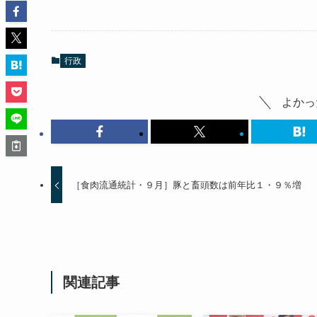
行政
よかっ
［食肉流通統計・９月］豚と畜頭数は前年比１・９％増
関連記事