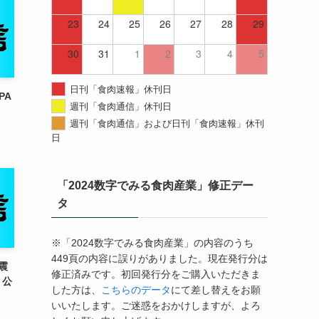
23
24
25
26
27
28
29
30
31
1
2
3
4
5
日刊「食肉速報」休刊日
PA
週刊「食肉通信」休刊日
週刊「食肉通信」および日刊「食肉速報」休刊
日
「2024数字でみる食肉産業」修正デー
タ
※「2024数字でみる食肉産業」の内容のうち
449頁の内容に誤りがありました。現在発行分は
震
修正済みです。初回発行分をご購入いただきま
」公
した方は、
こちらのデータ
にて差し替えをお願
いいたします。ご迷惑をおかけしますが、よろ