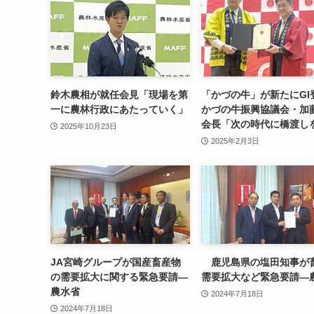
鈴木農相が就任会見「現場を第
「かづの牛」が新たにG
一に農林行政にあたっていく」
かづの牛振興協議会・加
会長「次の時代に橋渡し
2025年10月23日
2025年2月3日
JA宮崎グループが国産畜産物
鹿児島県の塩田知事が
の需要拡大に関する緊急要請—
需要拡大など緊急要請—
農水省
2024年7月18日
2024年7月18日