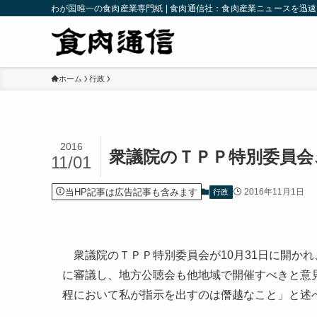
わが国唯一の食肉産業専門紙 | 食肉通信社：食肉産業ニュースを迅
ホーム
行政
2016
衆議院のＴＰＰ特別委員会
11/01
当HP記事は広告記事も含みます
2016年11月1日
行政
衆議院のＴＰＰ特別委員会が10月31日に開か
に審議し、地方公聴会も他地域で開催すべきと意
程において私が指示を出すのは僭越なこと」と述