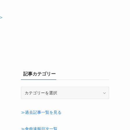
＞
記事カテゴリー
記
事
カ
テ
≫過去記事一覧を見る
ゴ
リ
ー
≫食肉速報目次一覧