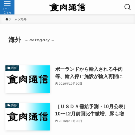
メニュー
こちら
ホーム
海外
海外
– category –
ポーランドから輸入される牛肉
海外
等、輸入停止施設が輸入再開に
2016年10月20日
［ＵＳＤＡ需給予測・10月公表］
海外
10〜12月前回比牛微増、豚も増
2016年10月20日