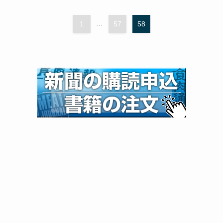
1
...
57
58