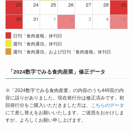
23
24
25
26
27
28
29
30
31
1
2
3
4
5
日刊「食肉速報」休刊日
週刊「食肉通信」休刊日
週刊「食肉通信」および日刊「食肉速報」休刊日
「2024数字でみる食肉産業」修正データ
※「2024数字でみる食肉産業」の内容のうち449頁の内
容に誤りがありました。現在発行分は修正済みです。初
回発行分をご購入いただきました方は、
こちらのデータ
にて差し替えをお願いいたします。ご迷惑をおかけしま
すが、よろしくお願い申し上げます。