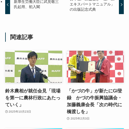
新厚生労働大臣に武見敬三
エキスパートマニュアル」
氏起用、初入閣
の出版記念式典
関連記事
鈴木農相が就任会見「現場
「かづの牛」が新たにGI登
を第一に農林行政にあたっ
録 かづの牛振興協議会・
ていく」
加藤義康会長「次の時代に
橋渡しを」
2025年10月23日
2025年2月3日