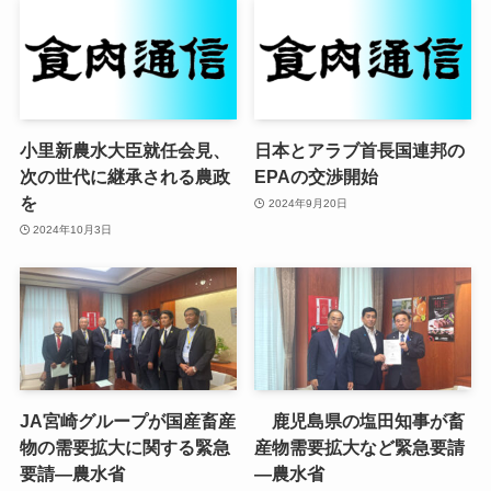
小里新農水大臣就任会見、
日本とアラブ首長国連邦の
次の世代に継承される農政
EPAの交渉開始
を
2024年9月20日
2024年10月3日
JA宮崎グループが国産畜産
鹿児島県の塩田知事が畜
物の需要拡大に関する緊急
産物需要拡大など緊急要請
要請—農水省
—農水省