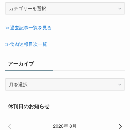
記
事
カ
テ
≫過去記事一覧を見る
ゴ
リ
≫食肉速報目次一覧
ー
アーカイブ
ア
ー
カ
イ
休刊日のお知らせ
ブ
2026年 8月