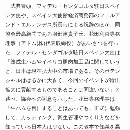
式典冒頭、フィデル・センダゴルタ駐日スペイ
ン大使や、スペイン大使館経済商務部のフェルア
ンド・エルナンデス所長らによる祝辞のほか、同
協会最高顧問である服部津貴子氏、花田利喜専務
理事（アトム(株)代表取締役）があいさつを行っ
た。フィデル・センダゴルタ駐日スペイン大使は
「熟成生ハムやイベリコ豚肉加工品に関していう
と、日本は現在拡大中の市場である。そのポテン
シャルははるかに大きく、今回のイベントが輸出
拡大に貢献するものであることは間違いない」と
述べ、協会への謝意を示した。花田専務理事は
「生ハムを目にすることはあっても、正式に勉強
して、カッティング、衛生管理やつくり方などを
知っている日本人は少ない。この教本で知識を高