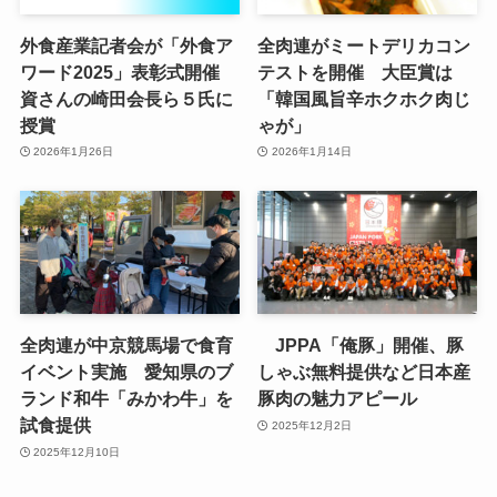
外食産業記者会が「外食ア
全肉連がミートデリカコン
ワード2025」表彰式開催
テストを開催 大臣賞は
資さんの崎田会長ら５氏に
「韓国風旨辛ホクホク肉じ
授賞
ゃが」
2026年1月26日
2026年1月14日
全肉連が中京競馬場で食育
JPPA「俺豚」開催、豚
イベント実施 愛知県のブ
しゃぶ無料提供など日本産
ランド和牛「みかわ牛」を
豚肉の魅力アピール
試食提供
2025年12月2日
2025年12月10日