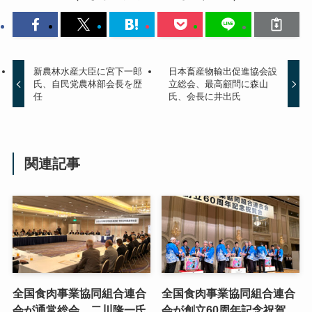
新農林水産大臣に宮下一郎
日本畜産物輸出促進協会設
氏、自民党農林部会長を歴
立総会、最高顧問に森山
任
氏、会長に井出氏
関連記事
全国食肉事業協同組合連合
全国食肉事業協同組合連合
会が通常総会、二川隆一氏
会が創立60周年記念祝賀