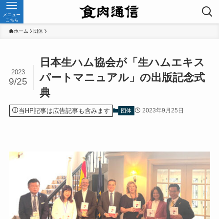
メニュー
こちら
ホーム
団体
日本生ハム協会が「生ハムエキス
2023
パートマニュアル」の出版記念式
9/25
典
当HP記事は広告記事も含みます
2023年9月25日
団体