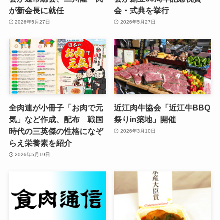
が新会長に就任
会・式典を挙行
2026年5月27日
2026年5月27日
全肉連が小冊子「お肉で元
近江肉牛協会「近江牛BBQ
気」など作成、配布 戦国
祭りin築地」開催
時代の三英傑の性格になぞ
2026年3月10日
らえ栄養素を紹介
2026年5月19日