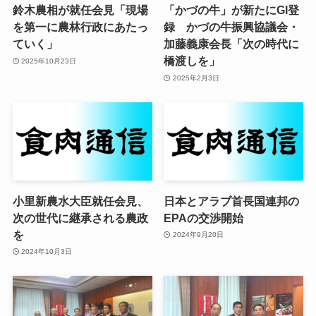
鈴木農相が就任会見「現場
「かづの牛」が新たにGI登
を第一に農林行政にあたっ
録 かづの牛振興協議会・
ていく」
加藤義康会長「次の時代に
橋渡しを」
2025年10月23日
2025年2月3日
小里新農水大臣就任会見、
日本とアラブ首長国連邦の
次の世代に継承される農政
EPAの交渉開始
を
2024年9月20日
2024年10月3日