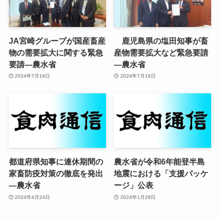
JA宮崎グループが国産畜産
鹿児島県の塩田知事が畜
物の需要拡大に関する緊急
産物需要拡大など緊急要請
要請—農水省
—農水省
2024年7月18日
2024年7月18日
都道府県知事に連休期間の
農水省が令和6年能登半島
家畜防疫対策の徹底を発出
地震における「支援パッケ
—農水省
ージ」公表
2024年4月24日
2024年1月29日