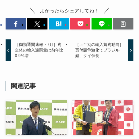
よかったらシェアしてね！
［肉類通関速報・7月］肉
［上半期の輸入鶏肉動向］
全体の輸入通関量は前年比
買付競争激化でブラジル
0.9％増
減、タイ伸長
関連記事