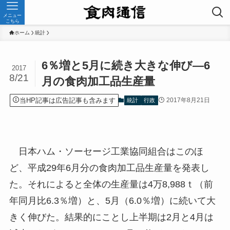
メニュー
こちら
ホーム
統計
6％増と5月に続き大きな伸び—6
2017
8/21
月の食肉加工品生産量
当HP記事は広告記事も含みます
2017年8月21日
統計
行政
日本ハム・ソーセージ工業協同組合はこのほ
ど、平成29年6月分の食肉加工品生産量を発表し
た。それによると全体の生産量は4万8,988ｔ（前
年同月比6.3％増）と、5月（6.0％増）に続いて大
きく伸びた。結果的にことし上半期は2月と4月は