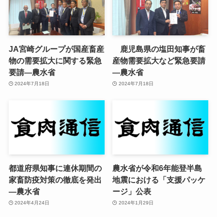
JA宮崎グループが国産畜産
鹿児島県の塩田知事が畜
物の需要拡大に関する緊急
産物需要拡大など緊急要請
要請—農水省
—農水省
2024年7月18日
2024年7月18日
都道府県知事に連休期間の
農水省が令和6年能登半島
家畜防疫対策の徹底を発出
地震における「支援パッケ
—農水省
ージ」公表
2024年4月24日
2024年1月29日