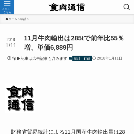
メニュー
こちら
ホーム
統計
11月牛肉輸出は285tで前年比55％
2018
1/11
増、単価6,889円
当HP記事は広告記事も含みます
2018年1月11日
統計
行政
財務省貿易統計による11月国産牛肉輸出量は28