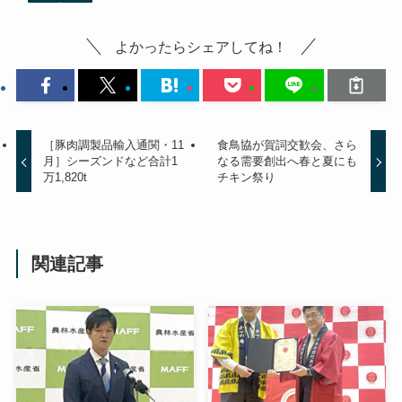
よかったらシェアしてね！
［豚肉調製品輸入通関・11
食鳥協が賀詞交歓会、さら
月］シーズンドなど合計1
なる需要創出へ春と夏にも
万1,820t
チキン祭り
関連記事