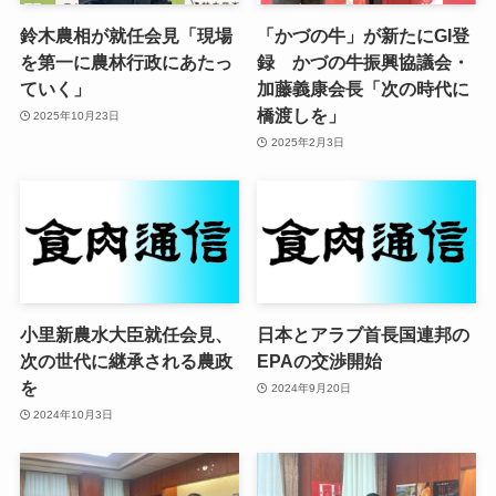
鈴木農相が就任会見「現場
「かづの牛」が新たにGI登
を第一に農林行政にあたっ
録 かづの牛振興協議会・
ていく」
加藤義康会長「次の時代に
橋渡しを」
2025年10月23日
2025年2月3日
小里新農水大臣就任会見、
日本とアラブ首長国連邦の
次の世代に継承される農政
EPAの交渉開始
を
2024年9月20日
2024年10月3日