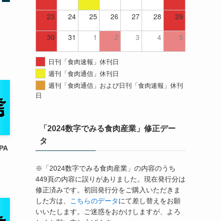
23
24
25
26
27
28
29
30
31
1
2
3
4
5
日刊「食肉速報」休刊日
週刊「食肉通信」休刊日
週刊「食肉通信」および日刊「食肉速報」休刊
日
「2024数字でみる食肉産業」修正デー
タ
PA
※「2024数字でみる食肉産業」の内容のうち
449頁の内容に誤りがありました。現在発行分は
修正済みです。初回発行分をご購入いただきま
した方は、
こちらのデータ
にて差し替えをお願
いいたします。ご迷惑をおかけしますが、よろ