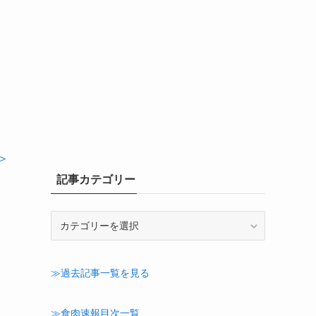
さ
＞
記事カテゴリー
記
事
カ
テ
≫過去記事一覧を見る
ゴ
リ
ー
≫食肉速報目次一覧