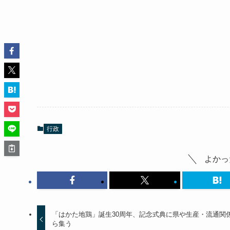
行政
よかっ
「はかた地鶏」誕生30周年、記念式典に県や生産・流通関
ら集う