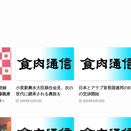
I登録
小里新農水大臣就任会見、次の
日本とアラブ首長国連邦のE
藤義康
世代に継承される農政を
の交渉開始
を」
2024年10月3日
2024年9月20日