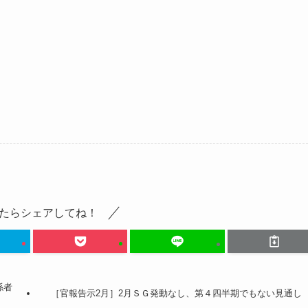
たらシェアしてね！
係者
［官報告示2月］2月ＳＧ発動なし、第４四半期でもない見通し