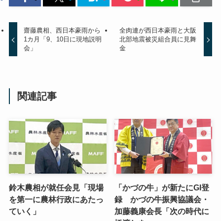
齋藤農相、西日本豪雨から
全肉連が西日本豪雨と大阪
1カ月「9、10日に現地説明
北部地震被災組合員に見舞
会」
金
関連記事
鈴木農相が就任会見「現場
「かづの牛」が新たにGI登
を第一に農林行政にあたっ
録 かづの牛振興協議会・
ていく」
加藤義康会長「次の時代に