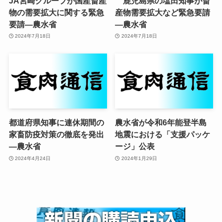
JA宮崎グループが国産畜産
鹿児島県の塩田知事が畜
物の需要拡大に関する緊急
産物需要拡大など緊急要請
要請—農水省
—農水省
2024年7月18日
2024年7月18日
都道府県知事に連休期間の
農水省が令和6年能登半島
家畜防疫対策の徹底を発出
地震における「支援パッケ
—農水省
ージ」公表
2024年4月24日
2024年1月29日