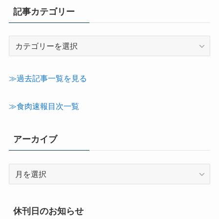
記事カテゴリー
記
事
カ
テ
≫過去記事一覧を見る
ゴ
リ
≫食肉速報目次一覧
ー
アーカイブ
ア
ー
カ
イ
休刊日のお知らせ
ブ