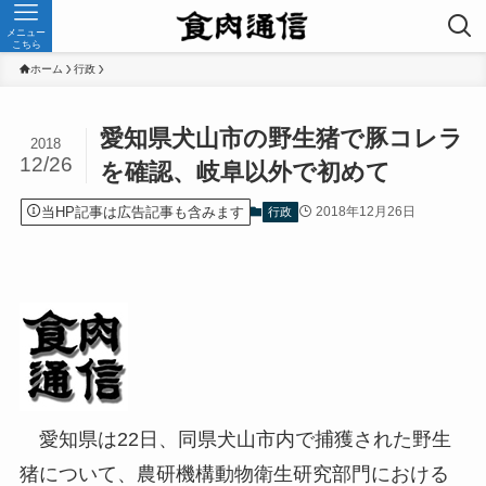
メニュー
こちら
ホーム
行政
愛知県犬山市の野生猪で豚コレラ
2018
12/26
を確認、岐阜以外で初めて
当HP記事は広告記事も含みます
2018年12月26日
行政
愛知県は22日、同県犬山市内で捕獲された野生
猪について、農研機構動物衛生研究部門における