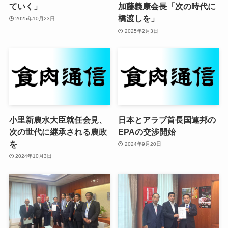
ていく」
加藤義康会長「次の時代に
橋渡しを」
2025年10月23日
2025年2月3日
小里新農水大臣就任会見、
日本とアラブ首長国連邦の
次の世代に継承される農政
EPAの交渉開始
を
2024年9月20日
2024年10月3日