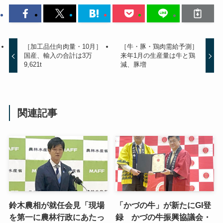
［加工品仕向肉量・10月］
［牛・豚・鶏肉需給予測］
国産、輸入の合計は3万
来年1月の生産量は牛と鶏
9,621t
減、豚増
関連記事
鈴木農相が就任会見「現場
「かづの牛」が新たにGI登
を第一に農林行政にあたっ
録 かづの牛振興協議会・