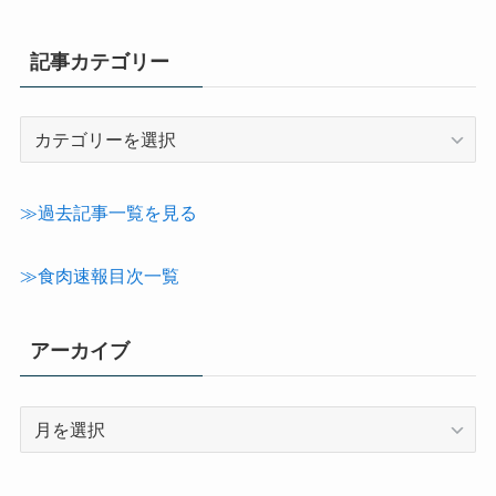
記事カテゴリー
記
事
カ
テ
≫過去記事一覧を見る
ゴ
リ
≫食肉速報目次一覧
ー
アーカイブ
ア
ー
カ