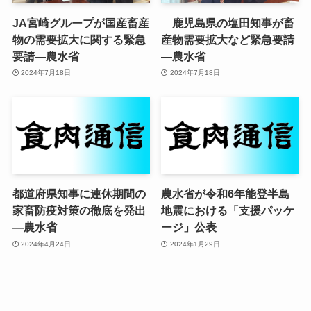
JA宮崎グループが国産畜産
鹿児島県の塩田知事が畜
物の需要拡大に関する緊急
産物需要拡大など緊急要請
要請—農水省
—農水省
2024年7月18日
2024年7月18日
都道府県知事に連休期間の
農水省が令和6年能登半島
家畜防疫対策の徹底を発出
地震における「支援パッケ
—農水省
ージ」公表
2024年4月24日
2024年1月29日