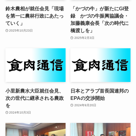
鈴木農相が就任会見「現場
「かづの牛」が新たにGI登
を第一に農林行政にあたっ
録 かづの牛振興協議会・
ていく」
加藤義康会長「次の時代に
橋渡しを」
2025年10月23日
2025年2月3日
小里新農水大臣就任会見、
日本とアラブ首長国連邦の
次の世代に継承される農政
EPAの交渉開始
を
2024年9月20日
2024年10月3日