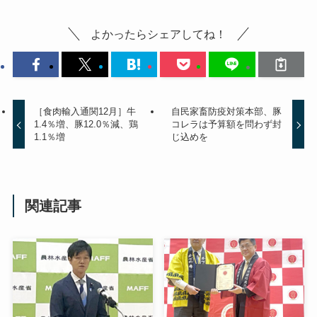
よかったらシェアしてね！
［食肉輸入通関12月］牛
自民家畜防疫対策本部、豚
1.4％増、豚12.0％減、鶏
コレラは予算額を問わず封
1.1％増
じ込めを
関連記事