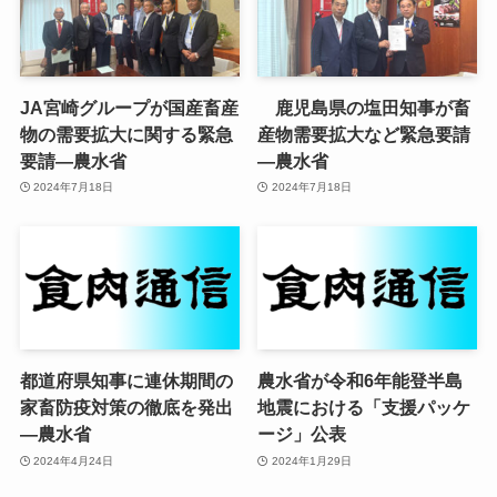
JA宮崎グループが国産畜産
鹿児島県の塩田知事が畜
物の需要拡大に関する緊急
産物需要拡大など緊急要請
要請—農水省
—農水省
2024年7月18日
2024年7月18日
都道府県知事に連休期間の
農水省が令和6年能登半島
家畜防疫対策の徹底を発出
地震における「支援パッケ
—農水省
ージ」公表
2024年4月24日
2024年1月29日