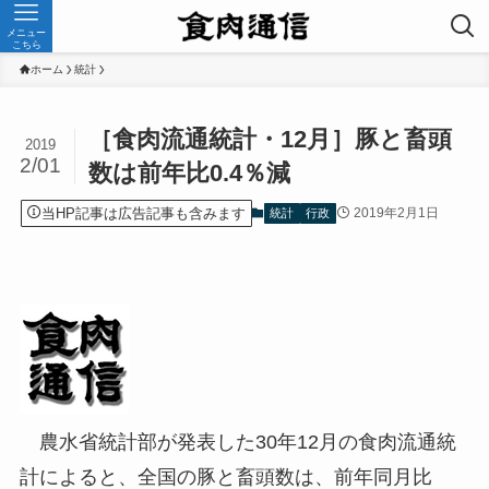
メニュー
こちら
ホーム
統計
［食肉流通統計・12月］豚と畜頭
2019
2/01
数は前年比0.4％減
当HP記事は広告記事も含みます
2019年2月1日
統計
行政
農水省統計部が発表した30年12月の食肉流通統
計によると、全国の豚と畜頭数は、前年同月比