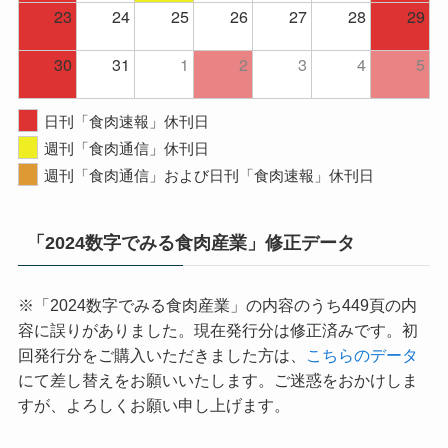
23
24
25
26
27
28
29
30
31
1
2
3
4
5
日刊「食肉速報」休刊日
週刊「食肉通信」休刊日
週刊「食肉通信」および日刊「食肉速報」休刊日
「2024数字でみる食肉産業」修正データ
※「2024数字でみる食肉産業」の内容のうち449頁の内
容に誤りがありました。現在発行分は修正済みです。初
回発行分をご購入いただきました方は、
こちらのデータ
にて差し替えをお願いいたします。ご迷惑をおかけしま
すが、よろしくお願い申し上げます。