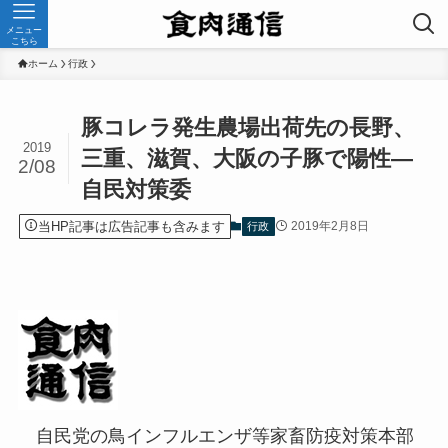
メニュー
こちら
ホーム
行政
豚コレラ発生農場出荷先の長野、
2019
三重、滋賀、大阪の子豚で陽性—
2/08
自民対策委
当HP記事は広告記事も含みます
2019年2月8日
行政
自民党の鳥インフルエンザ等家畜防疫対策本部