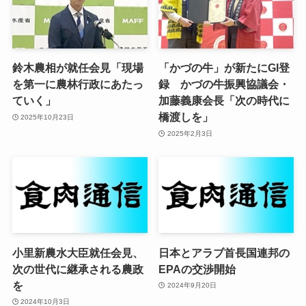
鈴木農相が就任会見「現場
「かづの牛」が新たにGI登
を第一に農林行政にあたっ
録 かづの牛振興協議会・
ていく」
加藤義康会長「次の時代に
橋渡しを」
2025年10月23日
2025年2月3日
小里新農水大臣就任会見、
日本とアラブ首長国連邦の
次の世代に継承される農政
EPAの交渉開始
を
2024年9月20日
2024年10月3日