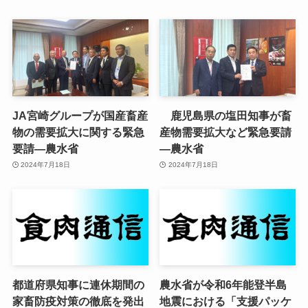
JA宮崎グループが国産畜産
鹿児島県の塩田知事が畜
物の需要拡大に関する緊急
産物需要拡大など緊急要請
要請—農水省
—農水省
2024年7月18日
2024年7月18日
都道府県知事に連休期間の
農水省が令和6年能登半島
家畜防疫対策の徹底を発出
地震における「支援パッケ