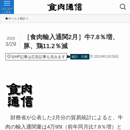
メニュー
こちら
ホーム
統計
［食肉輸入通関2月］牛7.8％増、
2019
3/29
豚、鶏11.2％減
当HP記事は広告記事も含みます
2019年3月29日
統計
行政
財務省が公表した2月分の貿易統計によると、牛
肉の輸入通関量は4万95t（前年同月比7.8％増）と