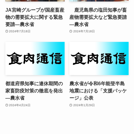
JA宮崎グループが国産畜産
鹿児島県の塩田知事が畜
物の需要拡大に関する緊急
産物需要拡大など緊急要請
要請—農水省
—農水省
2024年7月18日
2024年7月18日
都道府県知事に連休期間の
農水省が令和6年能登半島
家畜防疫対策の徹底を発出
地震における「支援パッケ
—農水省
ージ」公表
2024年4月24日
2024年1月29日