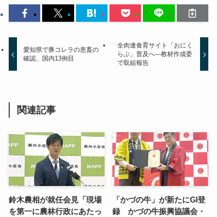
全肉連食育サイト「おにく
愛知県で豚コレラの患畜の
らぶ」普及へ---教材作成委
確認、国内13例目
で取組報告
関連記事
鈴木農相が就任会見「現場
「かづの牛」が新たにGI登
を第一に農林行政にあたっ
録 かづの牛振興協議会・