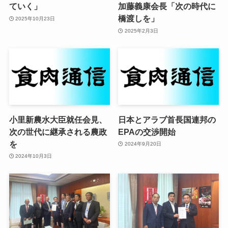
ていく」
加藤義康会長「次の時代に
橋渡しを」
2025年10月23日
2025年2月3日
小里新農水大臣就任会見、
日本とアラブ首長国連邦の
次の世代に継承される農政
EPAの交渉開始
を
2024年9月20日
2024年10月3日