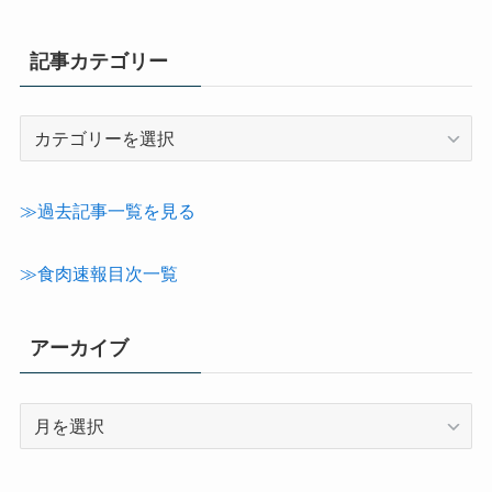
記事カテゴリー
記
事
カ
テ
≫過去記事一覧を見る
ゴ
リ
≫食肉速報目次一覧
ー
アーカイブ
ア
ー
カ