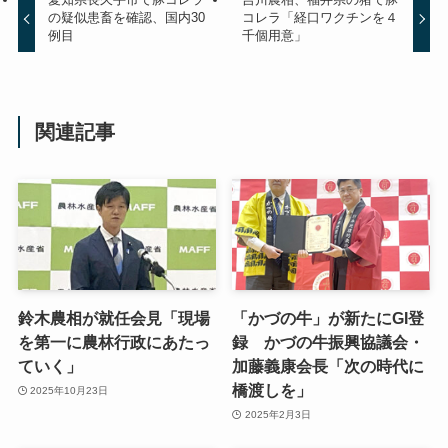
の疑似患畜を確認、国内30
コレラ「経口ワクチンを４
例目
千個用意」
関連記事
鈴木農相が就任会見「現場
「かづの牛」が新たにGI登
を第一に農林行政にあたっ
録 かづの牛振興協議会・
ていく」
加藤義康会長「次の時代に
橋渡しを」
2025年10月23日
2025年2月3日