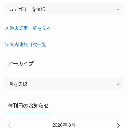
記
事
カ
テ
≫過去記事一覧を見る
ゴ
リ
≫食肉速報目次一覧
ー
アーカイブ
ア
ー
カ
イ
休刊日のお知らせ
ブ
2026年 8月