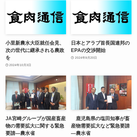
小里新農水大臣就任会見、
日本とアラブ首長国連邦の
次の世代に継承される農政
EPAの交渉開始
を
2024年9月20日
2024年10月3日
JA宮崎グループが国産畜産
鹿児島県の塩田知事が畜
物の需要拡大に関する緊急
産物需要拡大など緊急要請
要請—農水省
—農水省