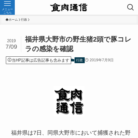
メニュー
こちら
ホーム
行政
福井県大野市の野生猪2頭で豚コレ
2019
7/09
ラの感染を確認
当HP記事は広告記事も含みます
2019年7月9日
行政
福井県は7日、同県大野市において捕獲された野