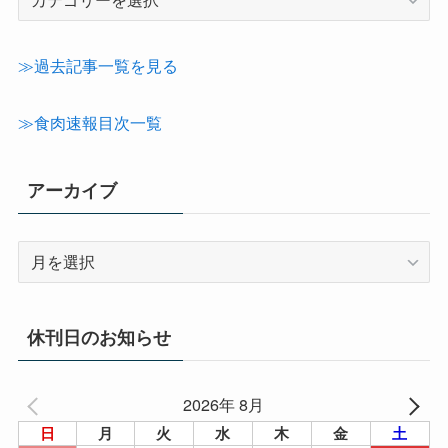
事
カ
テ
≫過去記事一覧を見る
ゴ
リ
≫食肉速報目次一覧
ー
アーカイブ
ア
ー
カ
イ
休刊日のお知らせ
ブ
2026年 8月
日
月
火
水
木
金
土