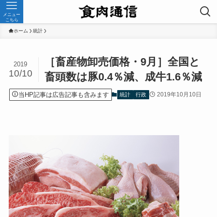
メニュー
こちら
ホーム
統計
［畜産物卸売価格・9月］全国と
2019
10/10
畜頭数は豚0.4％減、成牛1.6％減
当HP記事は広告記事も含みます
2019年10月10日
統計
行政