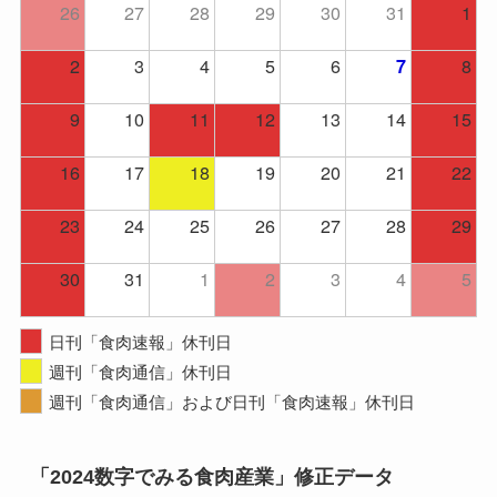
26
27
28
29
30
31
1
2
3
4
5
6
8
7
9
10
11
12
13
14
15
16
17
18
19
20
21
22
23
24
25
26
27
28
29
30
31
1
2
3
4
5
日刊「食肉速報」休刊日
週刊「食肉通信」休刊日
週刊「食肉通信」および日刊「食肉速報」休刊日
「2024数字でみる食肉産業」修正データ