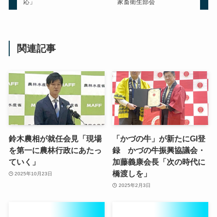
応」
家畜衛生部会
関連記事
鈴木農相が就任会見「現場
「かづの牛」が新たにGI登
を第一に農林行政にあたっ
録 かづの牛振興協議会・
ていく」
加藤義康会長「次の時代に
橋渡しを」
2025年10月23日
2025年2月3日