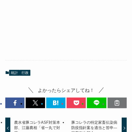
統計
行政
よかったらシェアしてね！
農水省豚コレラASF対策本
豚コレラの特定家畜伝染病
部、江藤農相「省一丸で対
防疫指針案を適当と答申---