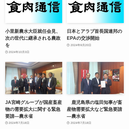
小里新農水大臣就任会見、
日本とアラブ首長国連邦の
次の世代に継承される農政
EPAの交渉開始
を
2024年9月20日
2024年10月3日
JA宮崎グループが国産畜産
鹿児島県の塩田知事が畜
物の需要拡大に関する緊急
産物需要拡大など緊急要請
要請—農水省
—農水省
2024年7月18日
2024年7月18日