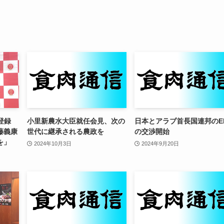
I登録
小里新農水大臣就任会見、次の
日本とアラブ首長国連邦のE
藤義康
世代に継承される農政を
の交渉開始
を」
2024年10月3日
2024年9月20日