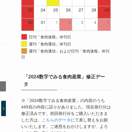
23
24
25
26
27
28
29
30
31
1
2
3
4
5
日刊「食肉速報」休刊日
週刊「食肉通信」休刊日
週刊「食肉通信」および日刊「食肉速報」休刊
日
「2024数字でみる食肉産業」修正デー
タ
※「2024数字でみる食肉産業」の内容のうち
449頁の内容に誤りがありました。現在発行分は
修正済みです。初回発行分をご購入いただきま
した方は、
こちらのデータ
にて差し替えをお願
いいたします。ご迷惑をおかけしますが、よろ