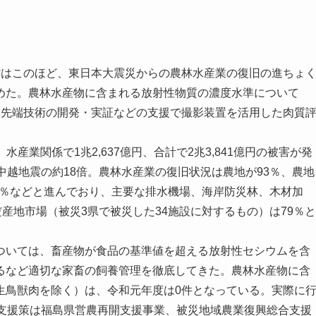
はこのほど、東日本大震災からの農林水産業の復旧の進ちょ
めた。農林水産物に含まれる放射性物質の濃度水準について
。先端技術の開発・実証などの支援で撮影装置を活用した肉質
産業関係で1兆2,637億円、合計で2兆3,841億円の被害が発
中越地震の約18倍。農林水産業の復旧状況は農地が93％、農地
94％などと進んでおり、主要な排水機場、海岸防災林、木材加
産地市場（被災3県で被災した34施設に対するもの）は79％と
いては、畜産物が食品の基準値を超える放射性セシウムを含
るなど適切な家畜の飼養管理を徹底してきた。農林水産物に含
生鳥獣肉を除く）は、令和元年度は0件となっている。実際に
た支援策は福島県営農再開支援事業、被災地域農業復興総合支援