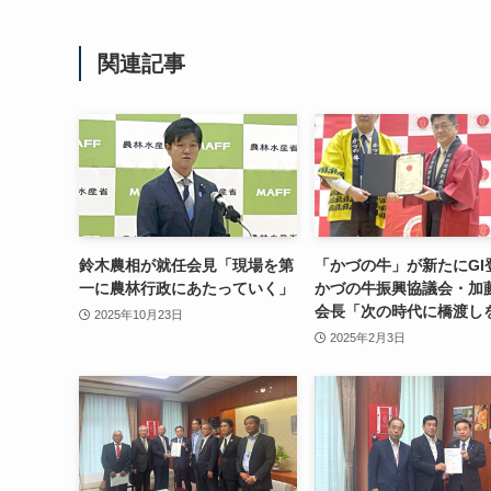
関連記事
鈴木農相が就任会見「現場を第
「かづの牛」が新たにG
一に農林行政にあたっていく」
かづの牛振興協議会・加
会長「次の時代に橋渡し
2025年10月23日
2025年2月3日