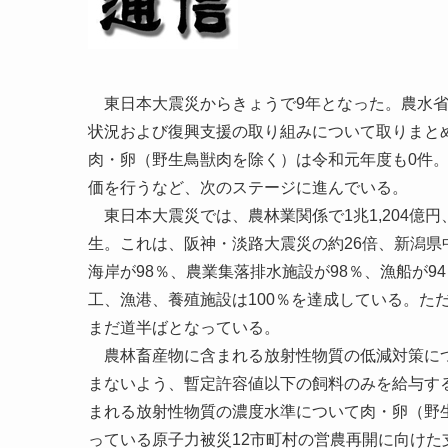
東日本大震災からきょうで9年となった。農水省
状況および復興支援の取り組みについて取りまと
肉・卵（野生鳥獣肉を除く）は令和元年度も0件
価を行うなど、次のステージに進んでいる。
東日本大震災では、農林業関係で1兆1,204億円、水
生。これは、阪神・淡路大震災の約26倍、新潟県
海岸が98％、農業集落排水施設が98％、漁船が
工、漁港、養殖施設は100％を達成している。ただ
まだ道半ばとなっている。
農林畜産物に含まれる放射性物質の低減対策につ
まないよう、暫定許容値以下の飼料のみを給与す
まれる放射性物質の濃度水準について肉・卵（野
っている原子力被災12市町村の営農再開に向け