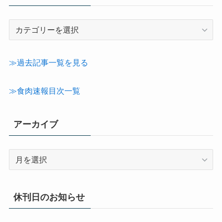
記
事
カ
テ
≫過去記事一覧を見る
ゴ
リ
≫食肉速報目次一覧
ー
アーカイブ
ア
ー
カ
イ
休刊日のお知らせ
ブ