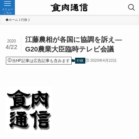
メニュー
こちら
ホーム
行政
江藤農相が各国に協調を訴え—
2020
4/22
G20農業大臣臨時テレビ会議
当HP記事は広告記事も含みます
2020年4月22日
行政