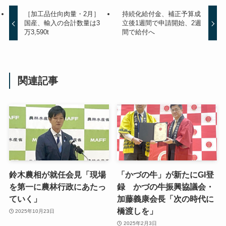
［加工品仕向肉量・2月］
持続化給付金、補正予算成
国産、輸入の合計数量は3
立後1週間で申請開始、2週
万3,590t
間で給付へ
関連記事
鈴木農相が就任会見「現場
「かづの牛」が新たにGI登
を第一に農林行政にあたっ
録 かづの牛振興協議会・
ていく」
加藤義康会長「次の時代に
橋渡しを」
2025年10月23日
2025年2月3日