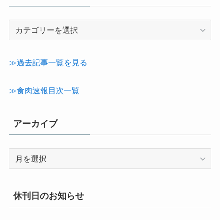
記
事
カ
テ
≫過去記事一覧を見る
ゴ
リ
≫食肉速報目次一覧
ー
アーカイブ
ア
ー
カ
イ
休刊日のお知らせ
ブ