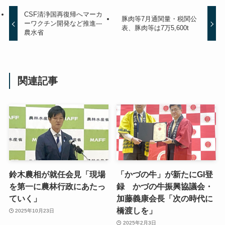
CSF清浄国再復帰へマーカ
豚肉等7月通関量・税関公
ーワクチン開発など推進---
表、豚肉等は7万5,600t
農水省
関連記事
鈴木農相が就任会見「現場
「かづの牛」が新たにGI登
を第一に農林行政にあたっ
録 かづの牛振興協議会・
ていく」
加藤義康会長「次の時代に
橋渡しを」
2025年10月23日
2025年2月3日