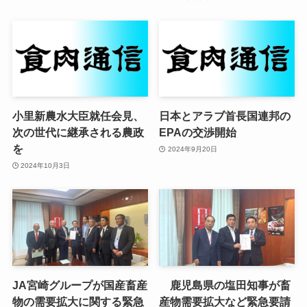
小里新農水大臣就任会見、
日本とアラブ首長国連邦の
次の世代に継承される農政
EPAの交渉開始
を
2024年9月20日
2024年10月3日
JA宮崎グループが国産畜産
鹿児島県の塩田知事が畜
物の需要拡大に関する緊急
産物需要拡大など緊急要請