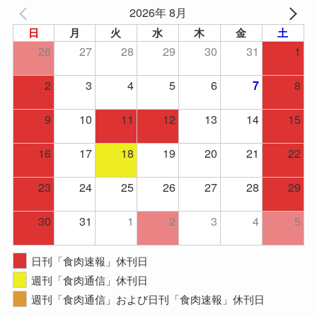
2026年 8月
日
月
火
水
木
金
土
26
27
28
29
30
31
1
2
3
4
5
6
8
7
9
10
11
12
13
14
15
16
17
18
19
20
21
22
23
24
25
26
27
28
29
30
31
1
2
3
4
5
日刊「食肉速報」休刊日
週刊「食肉通信」休刊日
週刊「食肉通信」および日刊「食肉速報」休刊日