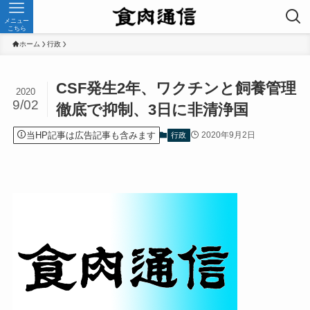
メニュー
こちら
ホーム
行政
CSF発生2年、ワクチンと飼養管理
2020
9/02
徹底で抑制、3日に非清浄国
当HP記事は広告記事も含みます
2020年9月2日
行政