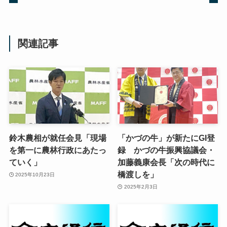
関連記事
鈴木農相が就任会見「現場
「かづの牛」が新たにGI登
を第一に農林行政にあたっ
録 かづの牛振興協議会・
ていく」
加藤義康会長「次の時代に
橋渡しを」
2025年10月23日
2025年2月3日