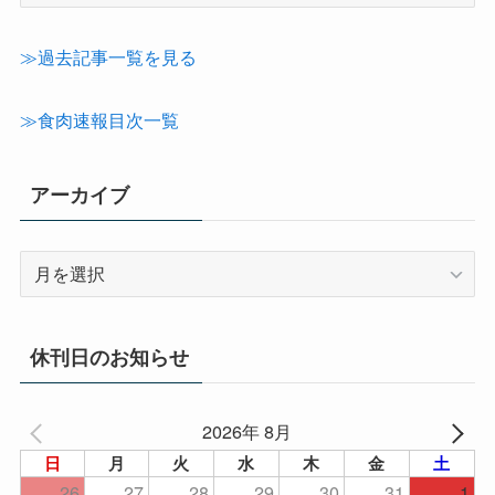
事
カ
テ
≫過去記事一覧を見る
ゴ
リ
≫食肉速報目次一覧
ー
アーカイブ
ア
ー
カ
イ
休刊日のお知らせ
ブ
2026年 8月
日
月
火
水
木
金
土
26
27
28
29
30
31
1