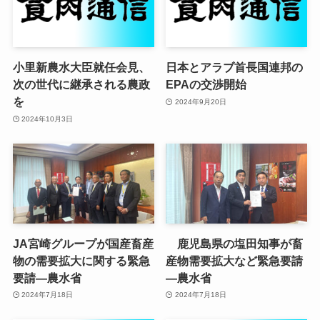
小里新農水大臣就任会見、
日本とアラブ首長国連邦の
次の世代に継承される農政
EPAの交渉開始
を
2024年9月20日
2024年10月3日
JA宮崎グループが国産畜産
鹿児島県の塩田知事が畜
物の需要拡大に関する緊急
産物需要拡大など緊急要請
要請—農水省
—農水省
2024年7月18日
2024年7月18日