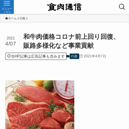
メニュー
こちら
ホーム
行政
和牛肉価格コロナ前上回り回復、
2021
4/07
販路多様化など事業貢献
当HP記事は広告記事も含みます
2021年4月7日
行政