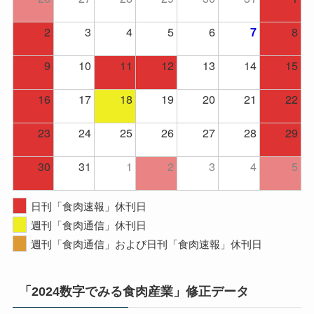
2
3
4
5
6
8
7
9
10
11
12
13
14
15
16
17
18
19
20
21
22
23
24
25
26
27
28
29
30
31
1
2
3
4
5
日刊「食肉速報」休刊日
週刊「食肉通信」休刊日
週刊「食肉通信」および日刊「食肉速報」休刊日
「2024数字でみる食肉産業」修正データ