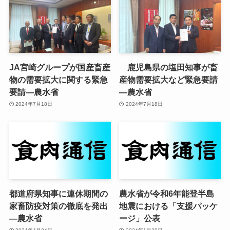
JA宮崎グループが国産畜産
鹿児島県の塩田知事が畜
物の需要拡大に関する緊急
産物需要拡大など緊急要請
要請—農水省
—農水省
2024年7月18日
2024年7月18日
都道府県知事に連休期間の
農水省が令和6年能登半島
家畜防疫対策の徹底を発出
地震における「支援パッケ
—農水省
ージ」公表