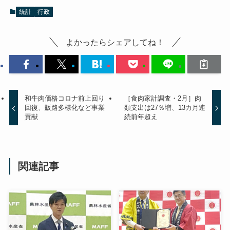
統計
行政
よかったらシェアしてね！
和牛肉価格コロナ前上回り
［食肉家計調査・2月］肉
回復、販路多様化など事業
類支出は27％増、13カ月連
貢献
続前年超え
関連記事