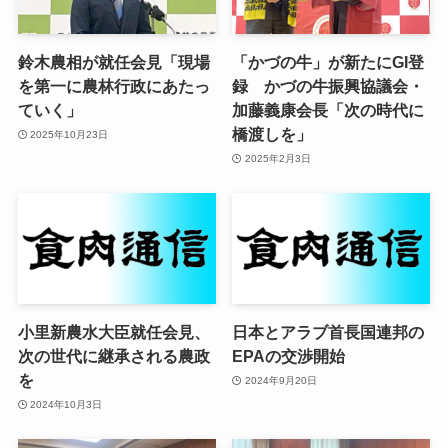
鈴木農相が就任会見「現場
「かづの牛」が新たにGI登
を第一に農林行政にあたっ
録 かづの牛振興協議会・
ていく」
加藤義康会長「次の時代に
橋渡しを」
2025年10月23日
2025年2月3日
小里新農水大臣就任会見、
日本とアラブ首長国連邦の
次の世代に継承される農政
EPAの交渉開始
を
2024年9月20日
2024年10月3日