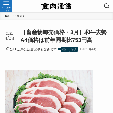
メニュー
こちら
ホーム
統計
［畜産物卸売価格・3月］和牛去勢
2021
4/08
A4価格は前年同期比753円高
当HP記事は広告記事も含みます
2021年4月8日
統計
行政