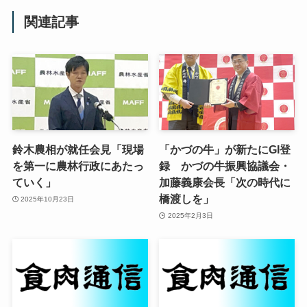
関連記事
鈴木農相が就任会見「現場
「かづの牛」が新たにGI登
を第一に農林行政にあたっ
録 かづの牛振興協議会・
ていく」
加藤義康会長「次の時代に
橋渡しを」
2025年10月23日
2025年2月3日