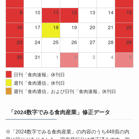
9
10
11
12
13
14
15
16
17
18
19
20
21
22
23
24
25
26
27
28
29
30
31
1
2
3
4
5
日刊「食肉速報」休刊日
週刊「食肉通信」休刊日
週刊「食肉通信」および日刊「食肉速報」休刊日
「2024数字でみる食肉産業」修正データ
※「2024数字でみる食肉産業」の内容のうち449頁の内