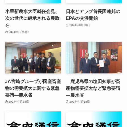
小里新農水大臣就任会見、
日本とアラブ首長国連邦の
次の世代に継承される農政
EPAの交渉開始
を
2024年9月20日
2024年10月3日
JA宮崎グループが国産畜産
鹿児島県の塩田知事が畜
物の需要拡大に関する緊急
産物需要拡大など緊急要請
要請—農水省
—農水省
2024年7月18日
2024年7月18日