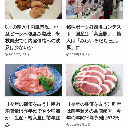
8月の輸入牛内臓市況、お
銘柄ポーク好感度コンテス
盆ピークへ強含み継続 米
ト 国産は「高座豚」、輸
枝肉安でも内臓価格への波
入は「みらいそだち 三元
及は少ないか
豚」に
2026年7月22日
2026年3月16日
【今年の鶏価を占う】鶏肉
【今年の豚価を占う】昨年
消費量は昨年比でやや増加
は前年超えの高値傾向、今
か、生産・輸入量は前年並
年の年間平均予測は632円
み
2025年1月10日