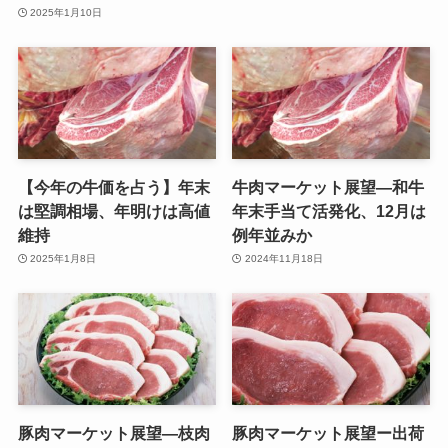
2025年1月10日
【今年の牛価を占う】年末
牛肉マーケット展望—和牛
は堅調相場、年明けは高値
年末手当て活発化、12月は
維持
例年並みか
2025年1月8日
2024年11月18日
豚肉マーケット展望—枝肉
豚肉マーケット展望ー出荷