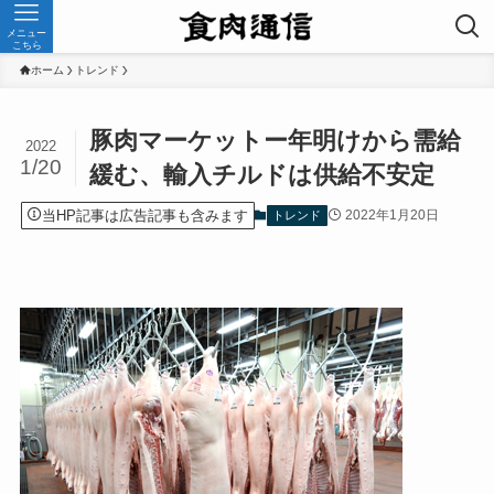
メニュー
こちら
ホーム
トレンド
豚肉マーケットー年明けから需給
2022
1/20
緩む、輸入チルドは供給不安定
当HP記事は広告記事も含みます
2022年1月20日
トレンド