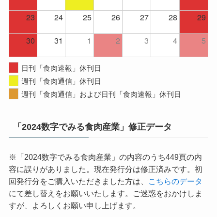
23
24
25
26
27
28
29
30
31
1
2
3
4
5
日刊「食肉速報」休刊日
週刊「食肉通信」休刊日
週刊「食肉通信」および日刊「食肉速報」休刊日
「2024数字でみる食肉産業」修正データ
※「2024数字でみる食肉産業」の内容のうち449頁の内
容に誤りがありました。現在発行分は修正済みです。初
回発行分をご購入いただきました方は、
こちらのデータ
にて差し替えをお願いいたします。ご迷惑をおかけしま
すが、よろしくお願い申し上げます。