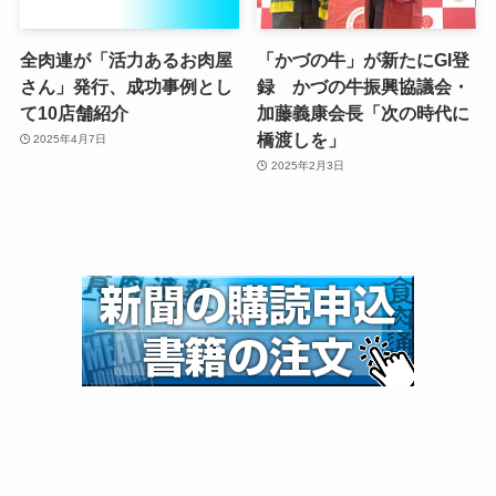
全肉連が「活力あるお肉屋
「かづの牛」が新たにGI登
さん」発行、成功事例とし
録 かづの牛振興協議会・
て10店舗紹介
加藤義康会長「次の時代に
橋渡しを」
2025年4月7日
2025年2月3日