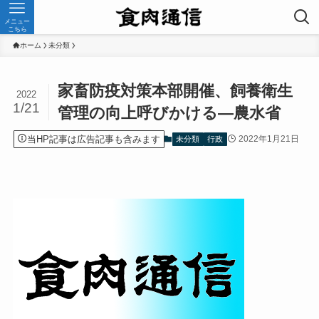
メニュー
こちら
ホーム
未分類
家畜防疫対策本部開催、飼養衛生
2022
1/21
管理の向上呼びかける—農水省
当HP記事は広告記事も含みます
2022年1月21日
未分類
行政