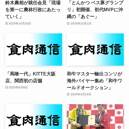
鈴木農相が就任会見「現場
「とんかつ ベス豚グランプ
を第一に農林行政にあたっ
リ」初開催、初代MVPに沖
ていく」
縄の「あぐー」
2025年10月23日
2025年10月1日
「馬喰一代」KITTE大阪
和牛マスター輸出コンソが
店、関西初の店舗
海外バイヤー集め「和牛ワ
ールドオークション」
2025年6月9日
2025年4月10日