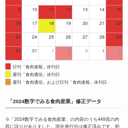
9
10
11
12
13
14
15
16
17
18
19
20
21
22
23
24
25
26
27
28
29
30
31
1
2
3
4
5
日刊「食肉速報」休刊日
週刊「食肉通信」休刊日
週刊「食肉通信」および日刊「食肉速報」休刊日
「2024数字でみる食肉産業」修正データ
※「2024数字でみる食肉産業」の内容のうち449頁の内
容に誤りがありました。現在発行分は修正済みです。初