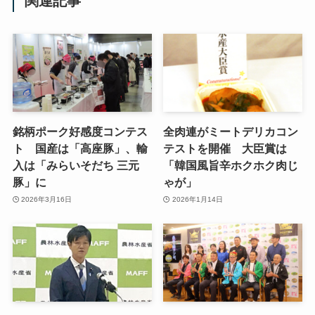
関連記事
銘柄ポーク好感度コンテス
全肉連がミートデリカコン
ト 国産は「高座豚」、輸
テストを開催 大臣賞は
入は「みらいそだち 三元
「韓国風旨辛ホクホク肉じ
豚」に
ゃが」
2026年3月16日
2026年1月14日