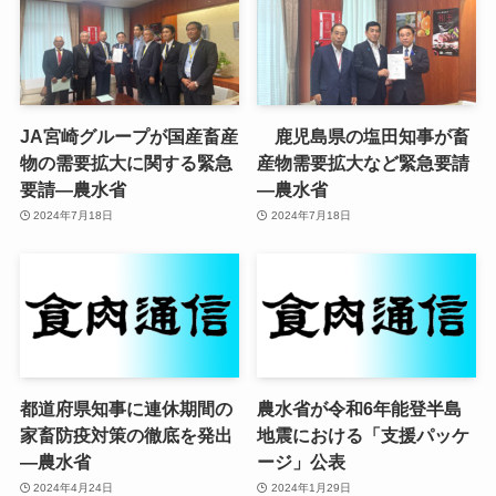
JA宮崎グループが国産畜産
鹿児島県の塩田知事が畜
物の需要拡大に関する緊急
産物需要拡大など緊急要請
要請—農水省
—農水省
2024年7月18日
2024年7月18日
都道府県知事に連休期間の
農水省が令和6年能登半島
家畜防疫対策の徹底を発出
地震における「支援パッケ
—農水省
ージ」公表
2024年4月24日
2024年1月29日