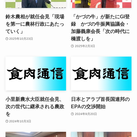
鈴木農相が就任会見「現場
「かづの牛」が新たにGI登
を第一に農林行政にあたっ
録 かづの牛振興協議会・
ていく」
加藤義康会長「次の時代に
橋渡しを」
2025年10月23日
2025年2月3日
小里新農水大臣就任会見、
日本とアラブ首長国連邦の
次の世代に継承される農政
EPAの交渉開始
を
2024年9月20日
2024年10月3日