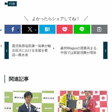
行政
よかったらシェアしてね！
鹿児島県塩田康一知事が輸
豪州Wagyuの需要高まる、
出拡大における支援を要
中国では家庭消費が増加
請---農水省
関連記事