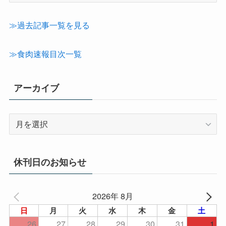
カ
テ
≫過去記事一覧を見る
ゴ
リ
≫食肉速報目次一覧
ー
アーカイブ
ア
ー
カ
イ
休刊日のお知らせ
ブ
2026年 8月
日
月
火
水
木
金
土
26
27
28
29
30
31
1