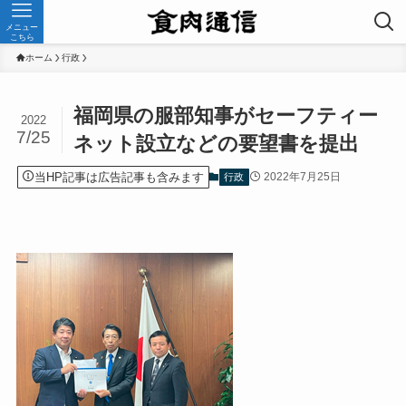
メニュー
こちら
ホーム
行政
福岡県の服部知事がセーフティー
2022
7/25
ネット設立などの要望書を提出
当HP記事は広告記事も含みます
2022年7月25日
行政