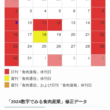
2
3
4
5
6
7
8
10
11
12
13
14
15
9
16
17
18
19
20
21
22
23
24
25
26
27
28
29
30
31
1
2
3
4
5
日刊「食肉速報」休刊日
週刊「食肉通信」休刊日
週刊「食肉通信」および日刊「食肉速報」休刊日
「2024数字でみる食肉産業」修正データ