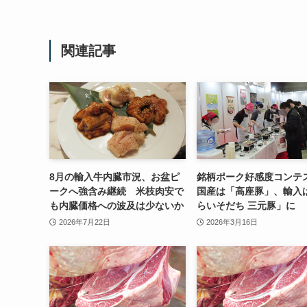
関連記事
8月の輸入牛内臓市況、お盆ピ
銘柄ポーク好感度コン
ークへ強含み継続 米枝肉安で
国産は「高座豚」、輸入
も内臓価格への波及は少ないか
らいそだち 三元豚」に
2026年7月22日
2026年3月16日