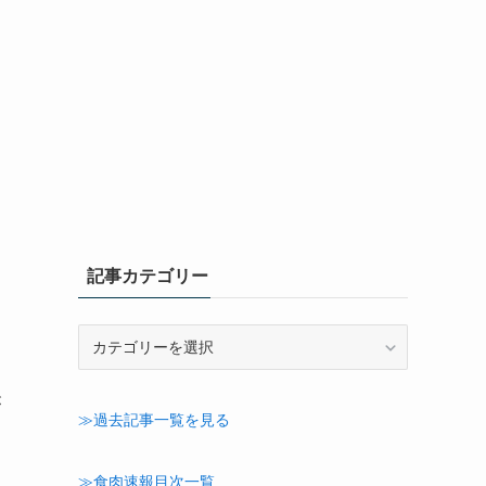
っ
記事カテゴリー
記
事
よ
カ
が
テ
≫過去記事一覧を見る
ゴ
リ
ー
≫食肉速報目次一覧