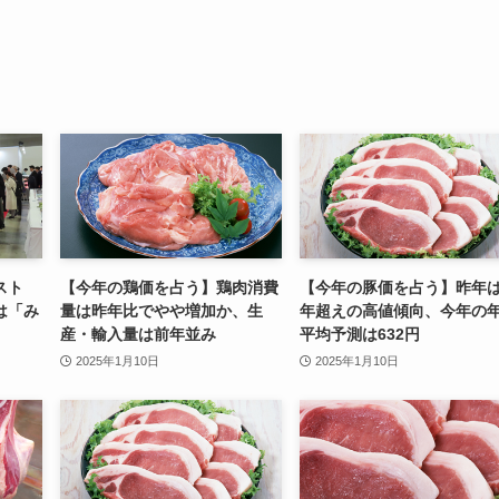
テスト
【今年の鶏価を占う】鶏肉消費
【今年の豚価を占う】昨年
は「み
量は昨年比でやや増加か、生
年超えの高値傾向、今年の
産・輸入量は前年並み
平均予測は632円
2025年1月10日
2025年1月10日