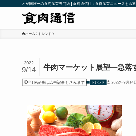
わが国唯一の食肉産業専門紙 | 食肉通信社：食肉産業ニュースを迅
ホーム
トレンド
2022
牛肉マーケット展望—急落
9/14
当HP記事は広告記事も含みます
2022年9月14
トレンド