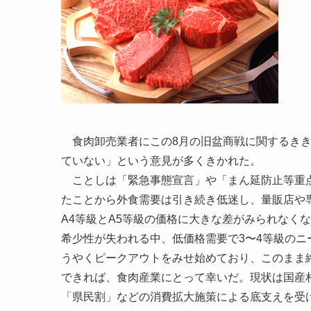
食肉卸売業者にこの8月の旧盆商戦に関するきき
ていない」という意見が多くきかれた。
ことしは「緊急事態宣言」や「まん延防止等重点
たことから外食需要は引き続き低迷し、量販店や
A4等級とA5等級の価格に大きな差がみられなく
希少性が失われる中、低価格需要で3〜4等級のニ
うやくピークアウトをみせ始めており、このまま
できれば、食肉産業にとって幸いだ。現状は国産
「県民割」などの消費拡大施策による底支えを受