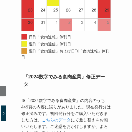
23
24
25
26
27
28
29
30
31
1
2
3
4
5
日刊「食肉速報」休刊日
週刊「食肉通信」休刊日
週刊「食肉通信」および日刊「食肉速報」休刊
日
「2024数字でみる食肉産業」修正デー
タ
※「2024数字でみる食肉産業」の内容のうち
449頁の内容に誤りがありました。現在発行分は
修正済みです。初回発行分をご購入いただきま
した方は、
こちらのデータ
にて差し替えをお願
いいたします。ご迷惑をおかけしますが、よろ