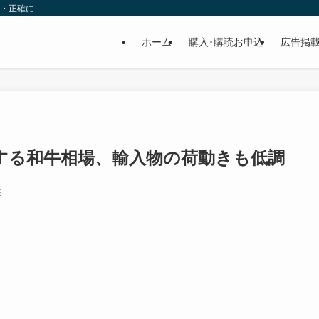
速・正確に
ホーム
購入･購読お申込
広告掲
する和牛相場、輸入物の荷動きも低調
日