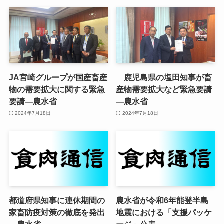
JA宮崎グループが国産畜産
鹿児島県の塩田知事が畜
物の需要拡大に関する緊急
産物需要拡大など緊急要請
要請—農水省
—農水省
2024年7月18日
2024年7月18日
都道府県知事に連休期間の
農水省が令和6年能登半島
家畜防疫対策の徹底を発出
地震における「支援パッケ