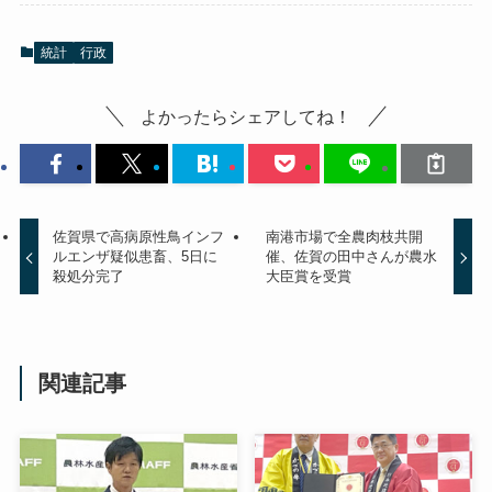
統計
行政
よかったらシェアしてね！
佐賀県で高病原性鳥インフ
南港市場で全農肉枝共開
ルエンザ疑似患畜、5日に
催、佐賀の田中さんが農水
殺処分完了
大臣賞を受賞
関連記事