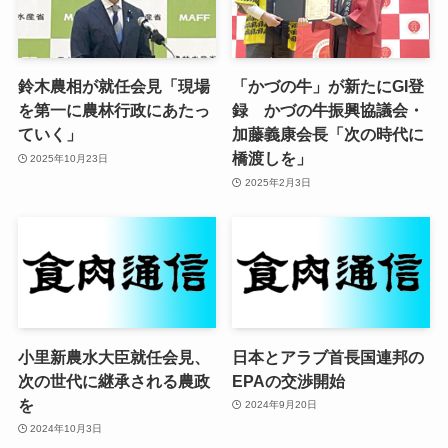
鈴木農相が就任会見「現場
「かづの牛」が新たにGI登
を第一に農林行政にあたっ
録 かづの牛振興協議会・
ていく」
加藤義康会長「次の時代に
橋渡しを」
2025年10月23日
2025年2月3日
小里新農水大臣就任会見、
日本とアラブ首長国連邦の
次の世代に継承される農政
EPAの交渉開始
を
2024年9月20日
2024年10月3日