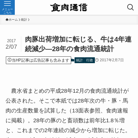
メニュー
こちら
ホーム
統計
肉豚出荷増加に転じる、牛は4年連
2017
2/07
続減少—28年の食肉流通統計
当HP記事は広告記事も含みます
2017年2月7日
統計
行政
農水省まとめの平成28年12月の食肉流通統計が
公表された。そこで本紙では28年次の牛・豚・馬
肉の生産数量を試算した（13面表参照、食肉速報
に掲載）。28年の豚のと畜頭数は前年比1.8％増
と、これまでの2年連続の減少から増加に転じた。