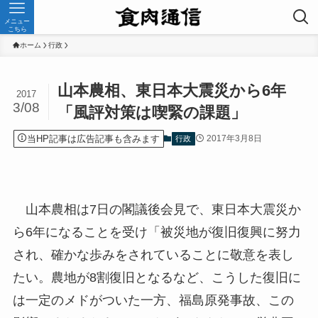
メニュー
こちら
ホーム
行政
山本農相、東日本大震災から6年
2017
3/08
「風評対策は喫緊の課題」
当HP記事は広告記事も含みます
2017年3月8日
行政
山本農相は7日の閣議後会見で、東日本大震災か
ら6年になることを受け「被災地が復旧復興に努力
され、確かな歩みをされていることに敬意を表し
たい。農地が8割復旧となるなど、こうした復旧に
は一定のメドがついた一方、福島原発事故、この