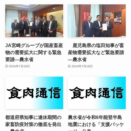
JA宮崎グループが国産畜産
鹿児島県の塩田知事が畜
物の需要拡大に関する緊急
産物需要拡大など緊急要請
要請—農水省
—農水省
2024年7月18日
2024年7月18日
都道府県知事に連休期間の
農水省が令和6年能登半島
家畜防疫対策の徹底を発出
地震における「支援パッケ