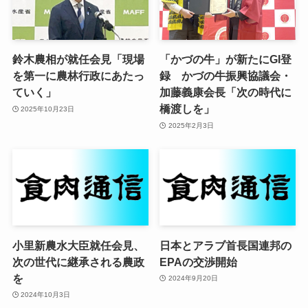
鈴木農相が就任会見「現場
「かづの牛」が新たにGI登
を第一に農林行政にあたっ
録 かづの牛振興協議会・
ていく」
加藤義康会長「次の時代に
橋渡しを」
2025年10月23日
2025年2月3日
小里新農水大臣就任会見、
日本とアラブ首長国連邦の
次の世代に継承される農政
EPAの交渉開始
を
2024年9月20日
2024年10月3日