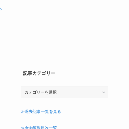
＞
記事カテゴリー
記
事
カ
テ
≫過去記事一覧を見る
ゴ
リ
ー
≫食肉速報目次一覧