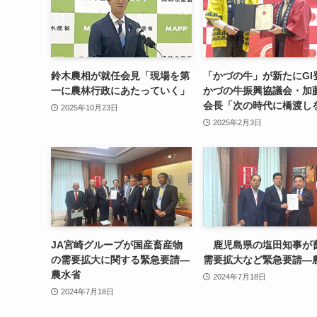
鈴木農相が就任会見「現場を第
「かづの牛」が新たにG
一に農林行政にあたっていく」
かづの牛振興協議会・加
会長「次の時代に橋渡し
2025年10月23日
2025年2月3日
JA宮崎グループが国産畜産物
鹿児島県の塩田知事が
の需要拡大に関する緊急要請—
需要拡大など緊急要請—
農水省
2024年7月18日
2024年7月18日