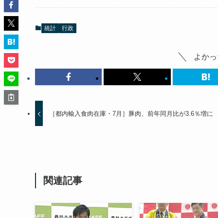
統計
行政
よかっ
［都内輸入食肉在庫・7月］豚肉、前年同月比が3.6％増に
関連記事