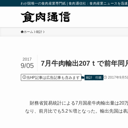
わが国唯一の食肉産業専門紙 | 食肉通信社：食肉産業ニュースを迅
ホーム
統計
2017
7月牛肉輸出207ｔで前年同月
9/05
当HP記事は広告記事も含みます
2017年9月5
統計
行政
財務省貿易統計による7月国産牛肉輸出量は20万7,
なり、前月比でも5.2％増となった。輸出先国は