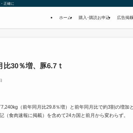
速・正確に
ホーム
購入･購読お申込
広告掲
比30％増、豚6.7ｔ
日
240kg（前年同月比29.8％増）と前年同月比で約3割の増加
表記（食肉速報に掲載）を含めて24カ国と前月から変わらず。