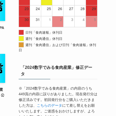
23
24
25
26
27
28
29
30
31
1
2
3
4
5
PA
日刊「食肉速報」休刊日
週刊「食肉通信」休刊日
週刊「食肉通信」および日刊「食肉速報」休刊
日
「2024数字でみる食肉産業」修正デー
タ
※「2024数字でみる食肉産業」の内容のうち
震
449頁の内容に誤りがありました。現在発行分は
」公
修正済みです。初回発行分をご購入いただきま
した方は、
こちらのデータ
にて差し替えをお願
いいたします。ご迷惑をおかけしますが、よろ