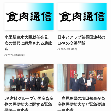
小里新農水大臣就任会見、
日本とアラブ首長国連邦の
次の世代に継承される農政
EPAの交渉開始
を
2024年9月20日
2024年10月3日
JA宮崎グループが国産畜産
鹿児島県の塩田知事が畜
物の需要拡大に関する緊急
産物需要拡大など緊急要請
要請—農水省
—農水省