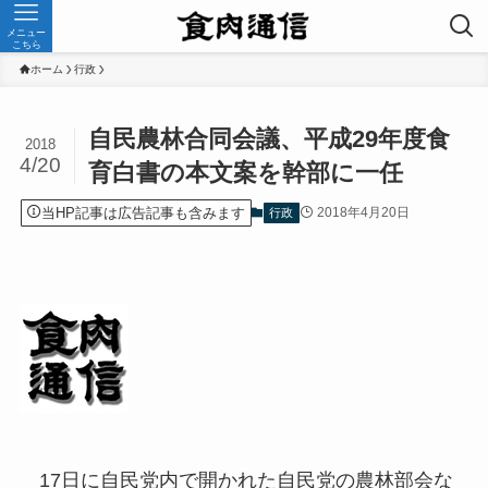
メニュー
こちら
ホーム
行政
自民農林合同会議、平成29年度食
2018
4/20
育白書の本文案を幹部に一任
当HP記事は広告記事も含みます
2018年4月20日
行政
17日に自民党内で開かれた自民党の農林部会な