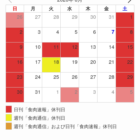
日
月
火
水
木
金
土
26
27
28
29
30
31
1
2
3
4
5
6
8
7
9
10
11
12
13
14
15
16
17
18
19
20
21
22
23
24
25
26
27
28
29
30
31
1
2
3
4
5
日刊「食肉速報」休刊日
週刊「食肉通信」休刊日
週刊「食肉通信」および日刊「食肉速報」休刊日