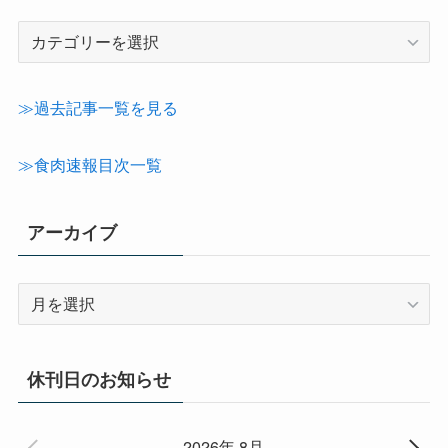
記
事
カ
テ
≫過去記事一覧を見る
ゴ
リ
≫食肉速報目次一覧
ー
アーカイブ
ア
ー
カ
イ
休刊日のお知らせ
ブ
2026年 8月