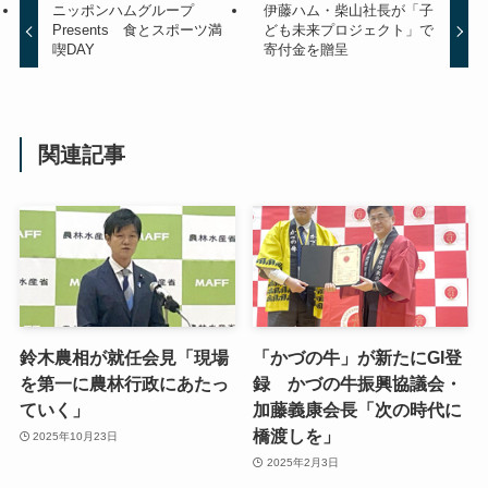
ニッポンハムグループ
伊藤ハム・柴山社長が「子
Presents 食とスポーツ満
ども未来プロジェクト」で
喫DAY
寄付金を贈呈
関連記事
鈴木農相が就任会見「現場
「かづの牛」が新たにGI登
を第一に農林行政にあたっ
録 かづの牛振興協議会・
ていく」
加藤義康会長「次の時代に
橋渡しを」
2025年10月23日
2025年2月3日