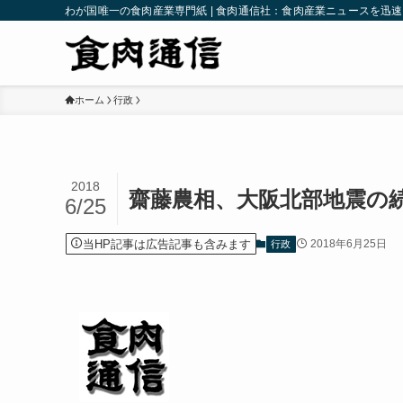
わが国唯一の食肉産業専門紙 | 食肉通信社：食肉産業ニュースを迅
ホーム
行政
2018
齋藤農相、大阪北部地震の
6/25
当HP記事は広告記事も含みます
2018年6月25日
行政