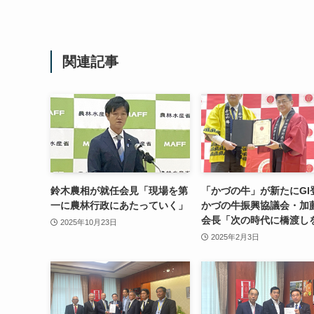
関連記事
鈴木農相が就任会見「現場を第
「かづの牛」が新たにG
一に農林行政にあたっていく」
かづの牛振興協議会・加
会長「次の時代に橋渡し
2025年10月23日
2025年2月3日