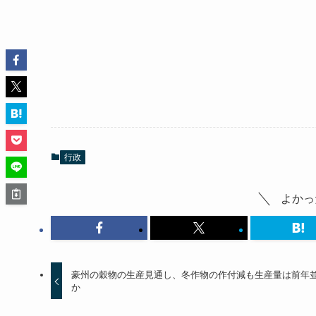
行政
よかっ
豪州の穀物の生産見通し、冬作物の作付減も生産量は前年
か