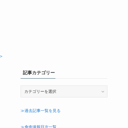
＞
記事カテゴリー
記
事
カ
テ
≫過去記事一覧を見る
ゴ
リ
ー
≫食肉速報目次一覧