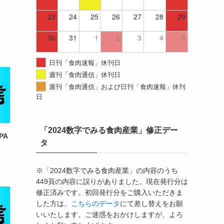
23
24
25
26
27
28
29
30
31
1
2
3
4
5
日刊「食肉速報」休刊日
週刊「食肉通信」休刊日
週刊「食肉通信」および日刊「食肉速報」休刊
日
「2024数字でみる食肉産業」修正デー
PA
タ
※「2024数字でみる食肉産業」の内容のうち
449頁の内容に誤りがありました。現在発行分は
修正済みです。初回発行分をご購入いただきま
した方は、
こちらのデータ
にて差し替えをお願
いいたします。ご迷惑をおかけしますが、よろ