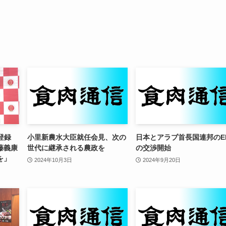
I登録
小里新農水大臣就任会見、次の
日本とアラブ首長国連邦のE
藤義康
世代に継承される農政を
の交渉開始
を」
2024年10月3日
2024年9月20日