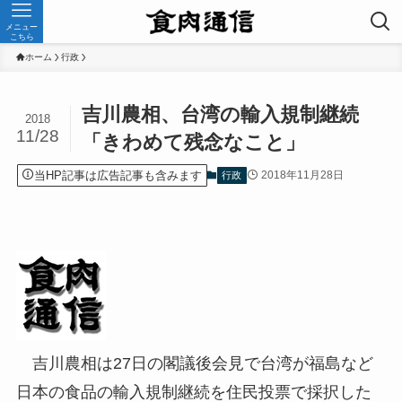
メニュー
こちら
ホーム
行政
吉川農相、台湾の輸入規制継続
2018
11/28
「きわめて残念なこと」
当HP記事は広告記事も含みます
2018年11月28日
行政
吉川農相は27日の閣議後会見で台湾が福島など
日本の食品の輸入規制継続を住民投票で採択した