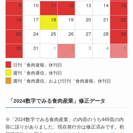
9
10
11
12
13
14
15
16
17
18
19
20
21
22
23
24
25
26
27
28
29
30
31
1
2
3
4
5
日刊「食肉速報」休刊日
週刊「食肉通信」休刊日
週刊「食肉通信」および日刊「食肉速報」休刊日
「2024数字でみる食肉産業」修正データ
※「2024数字でみる食肉産業」の内容のうち449頁の内
容に誤りがありました。現在発行分は修正済みです。初