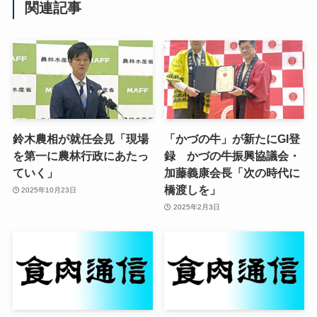
関連記事
鈴木農相が就任会見「現場
「かづの牛」が新たにGI登
を第一に農林行政にあたっ
録 かづの牛振興協議会・
ていく」
加藤義康会長「次の時代に
橋渡しを」
2025年10月23日
2025年2月3日