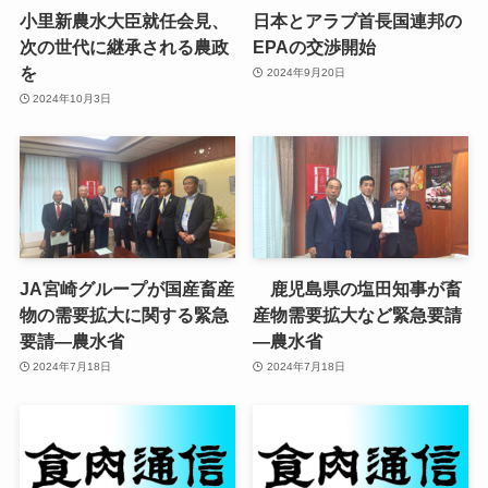
小里新農水大臣就任会見、
日本とアラブ首長国連邦の
次の世代に継承される農政
EPAの交渉開始
を
2024年9月20日
2024年10月3日
JA宮崎グループが国産畜産
鹿児島県の塩田知事が畜
物の需要拡大に関する緊急
産物需要拡大など緊急要請
要請—農水省
—農水省
2024年7月18日
2024年7月18日