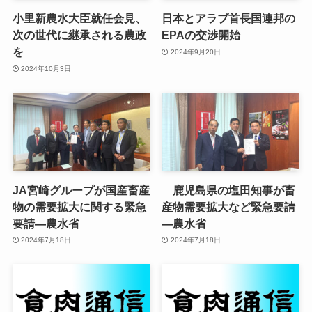
小里新農水大臣就任会見、
日本とアラブ首長国連邦の
次の世代に継承される農政
EPAの交渉開始
を
2024年9月20日
2024年10月3日
JA宮崎グループが国産畜産
鹿児島県の塩田知事が畜
物の需要拡大に関する緊急
産物需要拡大など緊急要請
要請—農水省
—農水省
2024年7月18日
2024年7月18日