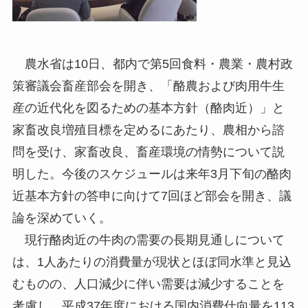
農水省は10日、都内で第5回食料・農業・農村政
策審議会畜産部会を開き、「酪農および肉用牛生
産の近代化を図るための基本方針（酪肉近）」と
家畜改良増殖目標を定めるにあたり、農相から諮
問を受け、家畜改良、畜産環境の情勢について説
明した。今後のスケジュールは来年3月下旬の酪肉
近基本方針の答申に向けて7回ほど部会を開き、議
論を深めていく。
現行酪肉近の牛肉の需要の長期見通しについて
は、1人あたりの消費量が現状とほぼ同水準と見込
むものの、人口減少に伴い需要は減少することを
考慮し、平成37年度における国内消費仕向量を113