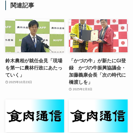
関連記事
鈴木農相が就任会見「現場
「かづの牛」が新たにGI登
を第一に農林行政にあたっ
録 かづの牛振興協議会・
ていく」
加藤義康会長「次の時代に
橋渡しを」
2025年10月23日
2025年2月3日