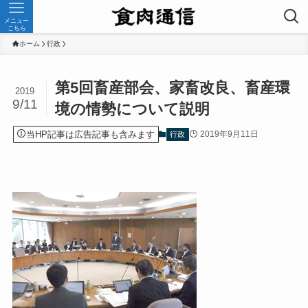
メニュー
こちら
ホーム
行政
第5回畜産部会、家畜改良、畜産環
2019
9/11
境の情勢について説明
当HP記事は広告記事も含みます
2019年9月11日
行政