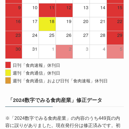
9
10
11
12
13
14
15
16
17
18
19
20
21
22
23
24
25
26
27
28
29
30
31
1
2
3
4
5
日刊「食肉速報」休刊日
週刊「食肉通信」休刊日
週刊「食肉通信」および日刊「食肉速報」休刊日
「2024数字でみる食肉産業」修正データ
※「2024数字でみる食肉産業」の内容のうち449頁の内
容に誤りがありました。現在発行分は修正済みです。初