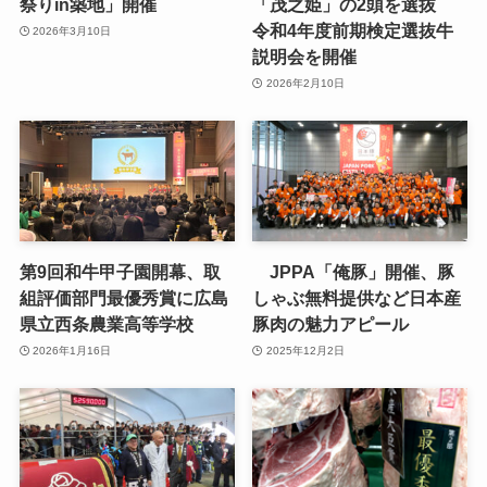
祭りin築地」開催
「茂之姫」の2頭を選抜
令和4年度前期検定選抜牛
2026年3月10日
説明会を開催
2026年2月10日
第9回和牛甲子園開幕、取
JPPA「俺豚」開催、豚
組評価部門最優秀賞に広島
しゃぶ無料提供など日本産
県立西条農業高等学校
豚肉の魅力アピール
2026年1月16日
2025年12月2日