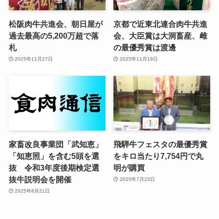
松阪肉牛共進会、朝日屋が
京都で近東北連合肉牛共進
過去最高の5,200万超で落
会、大臣賞は大洞畜産、雌
札
の最優秀賞は渡邊
2025年11月27日
2025年11月19日
家畜改良事業団「武知恵」
飛騨牛フェスタの最優秀賞
「知恵照」を含む5頭を選
をキロ当たり7,754円で丸
抜 令和3年度後期検定選
明が購買
抜牛説明会を開催
2025年7月23日
2025年8月21日