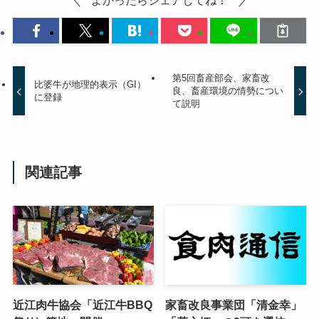
第5回畜産部会、家畜改
比婆牛が地理的表示（GI）
良、畜産環境の情勢につい
に登録
て説明
関連記事
近江肉牛協会「近江牛BBQ
家畜改良事業団「清金幸」