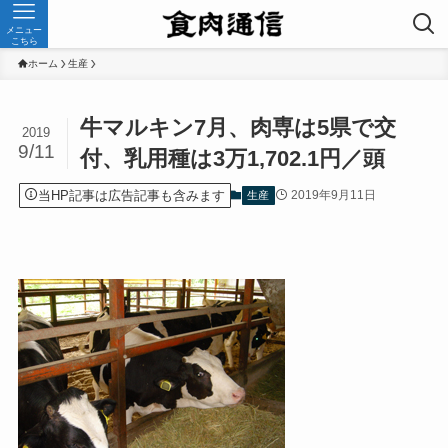
メニュー
こちら
ホーム
生産
牛マルキン7月、肉専は5県で交
2019
9/11
付、乳用種は3万1,702.1円／頭
当HP記事は広告記事も含みます
2019年9月11日
生産