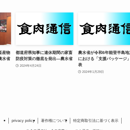
畜産物
都道府県知事に連休期間の家畜
農水省が令和6年能登半島地
農水省
防疫対策の徹底を発出—農水省
における「支援パッケージ
表
2024年4月24日
2024年1月29日
privacy policy
著作権について
特定商取引法に基づく表示