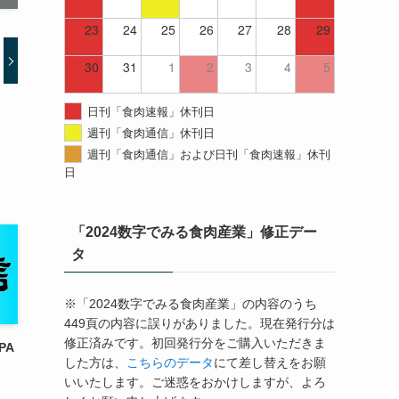
23
24
25
26
27
28
29
30
31
1
2
3
4
5
日刊「食肉速報」休刊日
週刊「食肉通信」休刊日
週刊「食肉通信」および日刊「食肉速報」休刊
日
「2024数字でみる食肉産業」修正デー
タ
※「2024数字でみる食肉産業」の内容のうち
449頁の内容に誤りがありました。現在発行分は
修正済みです。初回発行分をご購入いただきま
PA
した方は、
こちらのデータ
にて差し替えをお願
いいたします。ご迷惑をおかけしますが、よろ