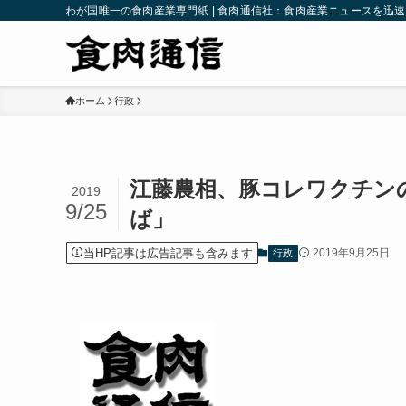
わが国唯一の食肉産業専門紙 | 食肉通信社：食肉産業ニュースを迅
ホーム
行政
江藤農相、豚コレワクチン
2019
9/25
ば」
当HP記事は広告記事も含みます
2019年9月25日
行政