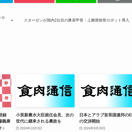
ーカ
スターゼンが国内2台目の豚肩甲骨・上腕骨除骨ロボット導入
I登録
小里新農水大臣就任会見、次の
日本とアラブ首長国連邦のE
藤義康
世代に継承される農政を
の交渉開始
を」
2024年10月3日
2024年9月20日