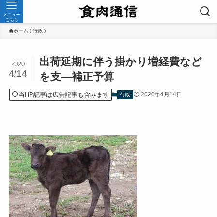
メニュー
こちら
ホーム
行政
出荷延期に伴う掛かり増経費など
2020
4/14
を支—補正予算
当HP記事は広告記事も含みます
2020年4月14日
行政