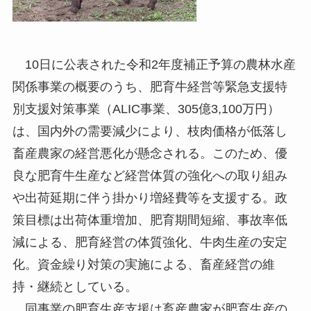
10日に公表された令和2年度補正予算の農林水産
関係事業の概要のうち、肥育牛経営等緊急支援特
別支援対策事業（ALIC事業、305億3,100万円）
は、国内外の需要減少により、枝肉価格が低落し
畜産農家の経営悪化が懸念される。このため、優
良な肥育牛生産など経営体質の強化への取り組み
や出荷延期に伴う掛かり増経費等を支援する。政
策目標は出荷体重増加、肥育期間短縮、事故率低
減による、肥育経営の体質強化、牛肉生産の安定
化。資金繰り対策の実施による、畜産経営の維
持・継続としている。
同事業の肥育生産支援は畜産農家が肥育生産の