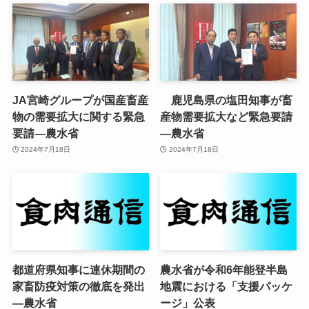
JA宮崎グループが国産畜産
鹿児島県の塩田知事が畜
物の需要拡大に関する緊急
産物需要拡大など緊急要請
要請—農水省
—農水省
2024年7月18日
2024年7月18日
都道府県知事に連休期間の
農水省が令和6年能登半島
家畜防疫対策の徹底を発出
地震における「支援パッケ
—農水省
ージ」公表