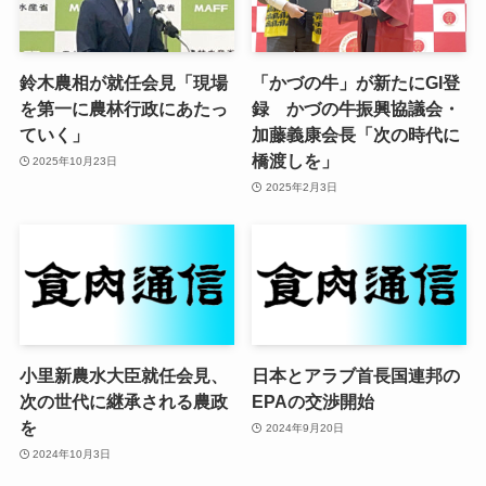
鈴木農相が就任会見「現場
「かづの牛」が新たにGI登
を第一に農林行政にあたっ
録 かづの牛振興協議会・
ていく」
加藤義康会長「次の時代に
橋渡しを」
2025年10月23日
2025年2月3日
小里新農水大臣就任会見、
日本とアラブ首長国連邦の
次の世代に継承される農政
EPAの交渉開始
を
2024年9月20日
2024年10月3日