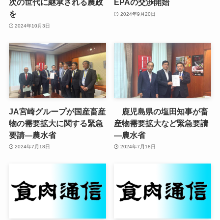
次の世代に継承される農政
EPAの交渉開始
を
2024年9月20日
2024年10月3日
JA宮崎グループが国産畜産
鹿児島県の塩田知事が畜
物の需要拡大に関する緊急
産物需要拡大など緊急要請
要請—農水省
—農水省
2024年7月18日
2024年7月18日