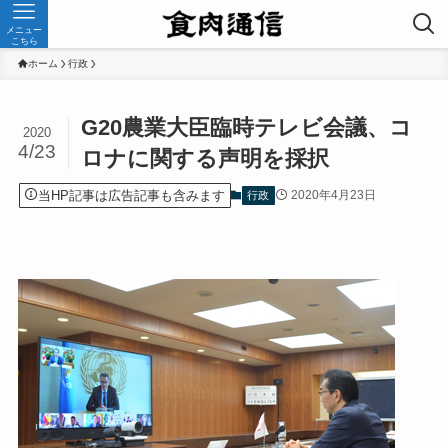
メニュー
こちら
ホーム
行政
G20農業大臣臨時テレビ会議、コ
2020
4/23
ロナに関する声明を採択
当HP記事は広告記事も含みます
2020年4月23日
行政