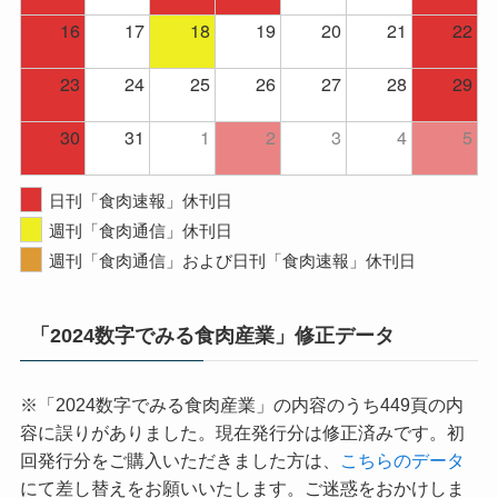
16
17
18
19
20
21
22
23
24
25
26
27
28
29
30
31
1
2
3
4
5
日刊「食肉速報」休刊日
週刊「食肉通信」休刊日
週刊「食肉通信」および日刊「食肉速報」休刊日
「2024数字でみる食肉産業」修正データ
※「2024数字でみる食肉産業」の内容のうち449頁の内
容に誤りがありました。現在発行分は修正済みです。初
回発行分をご購入いただきました方は、
こちらのデータ
にて差し替えをお願いいたします。ご迷惑をおかけしま