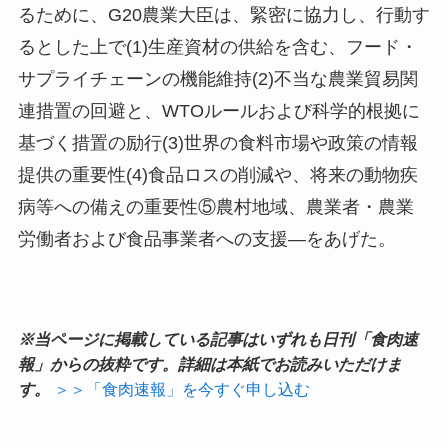
るために、G20農業大臣は、緊密に協力し、行動す
るとした上で(1)生産資材の供給を含む、フード・
サプライチェーンの機能維持(2)不当な農業貿易関
連措置の回避と、WTOルールおよび科学的根拠に
基づく措置の励行(3)世界の食料市場や政策の情報
提供の重要性(4)食品ロスの削減や、将来の動物疾
病等への備えの重要性⑤農村地域、農業者・農業
労働者および食品事業者への支援—をあげた。
※当ページに掲載している記事はいずれも日刊「食肉速
報」からの抜粋です。詳細は本紙でお読みいただけま
す。
＞＞「食肉速報」を今すぐ申し込む