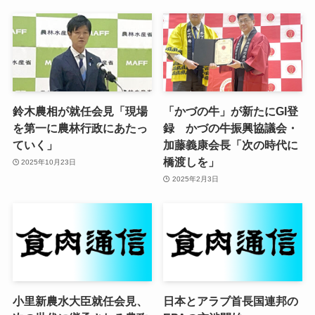
鈴木農相が就任会見「現場
「かづの牛」が新たにGI登
を第一に農林行政にあたっ
録 かづの牛振興協議会・
ていく」
加藤義康会長「次の時代に
橋渡しを」
2025年10月23日
2025年2月3日
小里新農水大臣就任会見、
日本とアラブ首長国連邦の