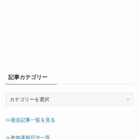
記事カテゴリー
記
事
カ
テ
≫過去記事一覧を見る
ゴ
リ
≫食肉速報目次一覧