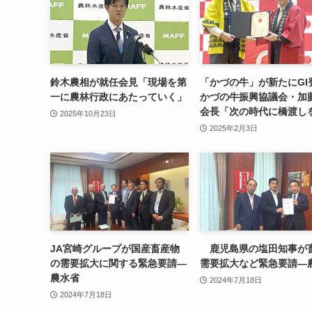
鈴木農相が就任会見「現場を第
「かづの牛」が新たにG
一に農林行政にあたっていく」
かづの牛振興協議会・加
会長「次の時代に橋渡し
2025年10月23日
2025年2月3日
JA宮崎グループが国産畜産物
鹿児島県の塩田知事が
の需要拡大に関する緊急要請—
需要拡大など緊急要請—
農水省
2024年7月18日
2024年7月18日