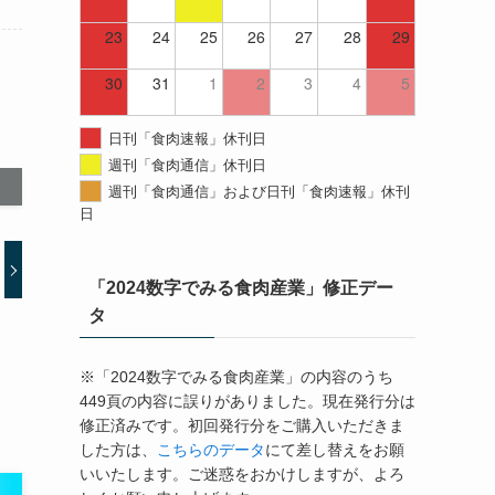
23
24
25
26
27
28
29
30
31
1
2
3
4
5
日刊「食肉速報」休刊日
週刊「食肉通信」休刊日
週刊「食肉通信」および日刊「食肉速報」休刊
日
「2024数字でみる食肉産業」修正デー
タ
※「2024数字でみる食肉産業」の内容のうち
449頁の内容に誤りがありました。現在発行分は
修正済みです。初回発行分をご購入いただきま
した方は、
こちらのデータ
にて差し替えをお願
いいたします。ご迷惑をおかけしますが、よろ