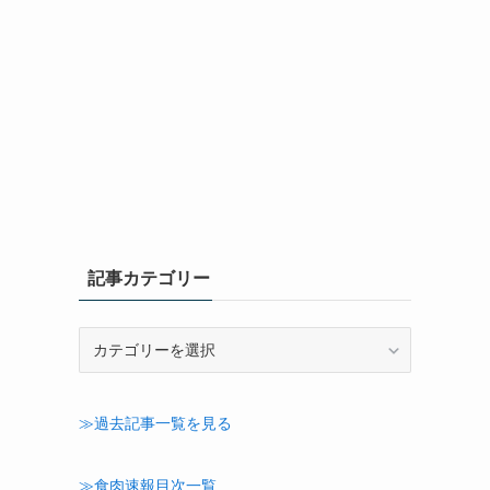
記事カテゴリー
記
事
カ
テ
≫過去記事一覧を見る
ゴ
リ
ー
≫食肉速報目次一覧