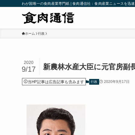
わが国唯一の食肉産業専門紙 | 食肉通信社：食肉産業ニュースを迅
ホーム
行政
2020
新農林水産大臣に元官房副
9/17
当HP記事は広告記事も含みます
2020年9月17日
行政