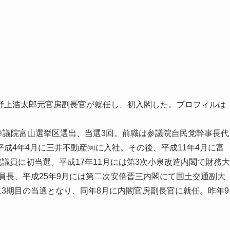
上浩太郎元官房副長官が就任し、初入閣した。プロフィルは
参議院富山選挙区選出、当選3回。前職は参議院自民党幹事長代
成4年4月に三井不動産㈱に入社。その後、平成11年4月に富
議員に初当選。平成17年11月には第3次小泉改造内閣で財務大
委員長、平成25年9月には第二次安倍晋三内閣にて国土交通副大
に3期目の当選となり、同年8月に内閣官房副長官に就任。昨年9