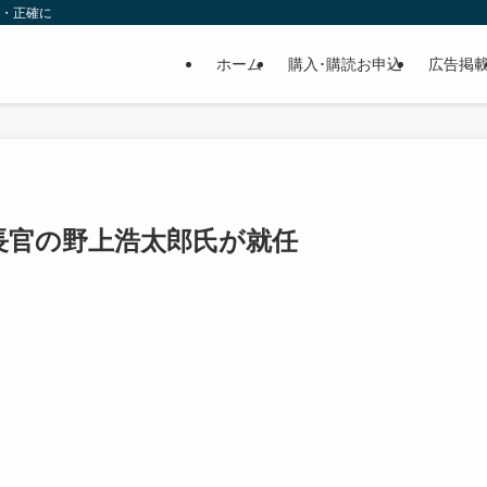
速・正確に
ホーム
購入･購読お申込
広告掲
長官の野上浩太郎氏が就任