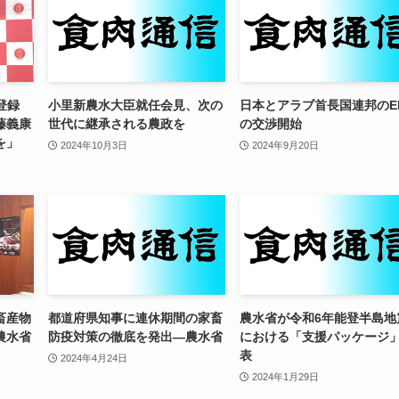
I登録
小里新農水大臣就任会見、次の
日本とアラブ首長国連邦のE
藤義康
世代に継承される農政を
の交渉開始
を」
2024年10月3日
2024年9月20日
畜産物
都道府県知事に連休期間の家畜
農水省が令和6年能登半島地
農水省
防疫対策の徹底を発出—農水省
における「支援パッケージ
表
2024年4月24日
2024年1月29日