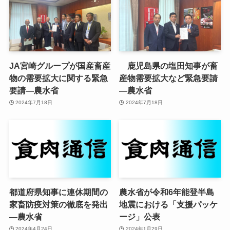
JA宮崎グループが国産畜産
鹿児島県の塩田知事が畜
物の需要拡大に関する緊急
産物需要拡大など緊急要請
要請—農水省
—農水省
2024年7月18日
2024年7月18日
都道府県知事に連休期間の
農水省が令和6年能登半島
家畜防疫対策の徹底を発出
地震における「支援パッケ
—農水省
ージ」公表
2024年4月24日
2024年1月29日