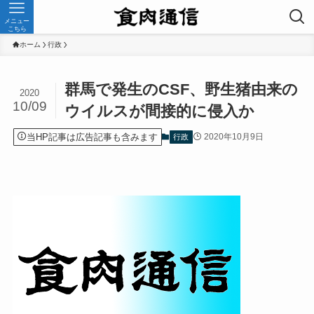
メニュー
こちら
ホーム
行政
群馬で発生のCSF、野生猪由来の
2020
10/09
ウイルスが間接的に侵入か
当HP記事は広告記事も含みます
2020年10月9日
行政