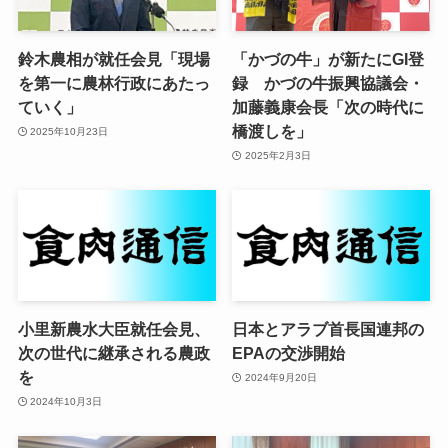
鈴木農相が就任会見「現場
「かづの牛」が新たにGI登
を第一に農林行政にあたっ
録 かづの牛振興協議会・
ていく」
加藤義康会長「次の時代に
橋渡しを」
2025年10月23日
2025年2月3日
小里新農水大臣就任会見、
日本とアラブ首長国連邦の
次の世代に継承される農政
EPAの交渉開始
を
2024年9月20日
2024年10月3日