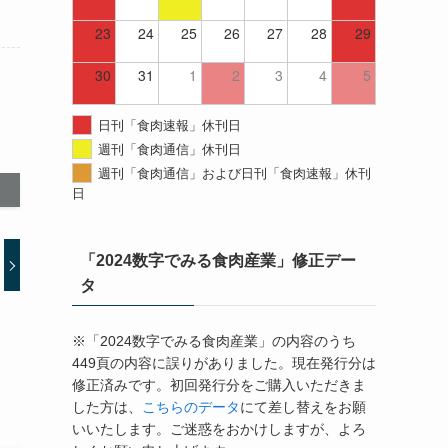
23
24
25
26
27
28
29
30
31
1
2
3
4
5
日刊「食肉速報」休刊日
週刊「食肉通信」休刊日
週刊「食肉通信」および日刊「食肉速報」休刊
日
「2024数字でみる食肉産業」修正デー
タ
※「2024数字でみる食肉産業」の内容のうち
449頁の内容に誤りがありました。現在発行分は
修正済みです。初回発行分をご購入いただきま
した方は、
こちらのデータ
にて差し替えをお願
いいたします。ご迷惑をおかけしますが、よろ