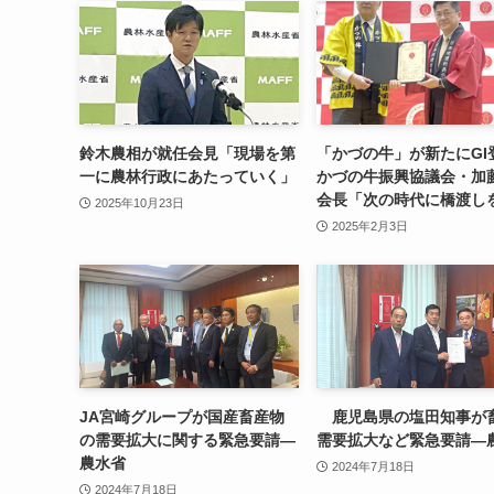
鈴木農相が就任会見「現場を第
「かづの牛」が新たにG
一に農林行政にあたっていく」
かづの牛振興協議会・加
会長「次の時代に橋渡し
2025年10月23日
2025年2月3日
JA宮崎グループが国産畜産物
鹿児島県の塩田知事が
の需要拡大に関する緊急要請—
需要拡大など緊急要請—
農水省
2024年7月18日
2024年7月18日