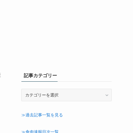
産
記事カテゴリー
記
事
カ
テ
≫過去記事一覧を見る
門
ゴ
リ
。
ー
≫食肉速報目次一覧