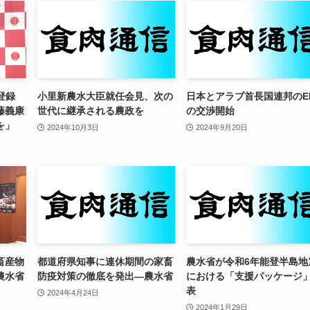
I登録
小里新農水大臣就任会見、次の
日本とアラブ首長国連邦のE
藤義康
世代に継承される農政を
の交渉開始
を」
2024年10月3日
2024年9月20日
畜産物
都道府県知事に連休期間の家畜
農水省が令和6年能登半島地
農水省
防疫対策の徹底を発出—農水省
における「支援パッケージ
表
2024年4月24日
2024年1月29日