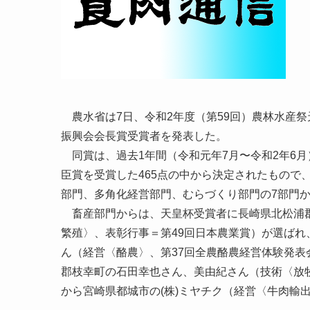
農水省は7日、令和2年度（第59回）農林水産
振興会会長賞受賞者を発表した。
同賞は、過去1年間（令和元年7月〜令和2年6月
臣賞を受賞した465点の中から決定されたもので
部門、多角化経営部門、むらづくり部門の7部門
畜産部門からは、天皇杯受賞者に長崎県北松浦郡
繁殖〉、表彰行事＝第49回日本農業賞）が選ば
ん（経営〈酪農〉、第37回全農酪農経営体験発
郡枝幸町の石田幸也さん、美由紀さん（技術〈放
から宮崎県都城市の(株)ミヤチク（経営〈牛肉輸