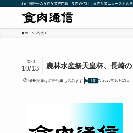
わが国唯一の食肉産業専門紙 | 食肉通信社：食肉産業ニュースを迅
ホーム
行政
2020
農林水産祭天皇杯、長崎の
10/13
当HP記事は広告記事も含みます
2020年10月13日
行政