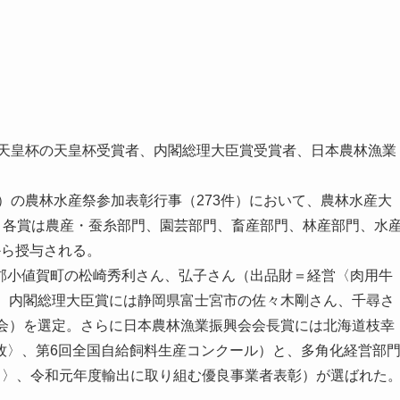
祭天皇杯の天皇杯受賞者、内閣総理大臣賞受賞者、日本農林漁業
）の農林水産祭参加表彰行事（273件）において、農林水産大
、各賞は農産・蚕糸部門、園芸部門、畜産部門、林産部門、水
から授与される。
小値賀町の松崎秀利さん、弘子さん（出品財＝経営〈肉用牛
れ、内閣総理大臣賞には静岡県富士宮市の佐々木剛さん、千尋さ
表会）を選定。さらに日本農林漁業振興会会長賞には北海道枝幸
牧〉、第6回全国自給飼料生産コンクール）と、多角化経営部
出〉、令和元年度輸出に取り組む優良事業者表彰）が選ばれた