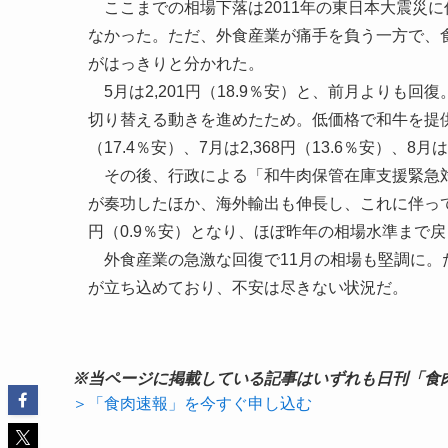
ここまでの相場下落は2011年の東日本大震災
なかった。ただ、外食産業が痛手を負う一方で、
がはっきりと分かれた。
5月は2,201円（18.9％安）と、前月よりも
切り替える動きを進めたため。低価格で和牛を提供
（17.4％安）、7月は2,368円（13.6％安）、8月は
その後、行政による「和牛肉保管在庫支援緊急対
が奏功したほか、海外輸出も伸長し、これに伴って和牛相
円（0.9％安）となり、ほぼ昨年の相場水準まで
外食産業の急激な回復で11月の相場も堅調に。
が立ち込めており、不安は尽きない状況だ。
※当ページに掲載している記事はいずれも日刊「食
＞「食肉速報」を今すぐ申し込む