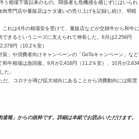
に伴う相場下落以来のもの。関係者も危機感を感じずにはいられ
食肉専門店や量販店はケタ違いの売り上げを記録し続け、明暗
回復。これは4月の相場安を受けて、量販店などが交雑牛から和牛
できるというニーズに支えられて伸長した。6月は2,256円
2,379円（10.2％安）
策」や消費者向けキャンペーンの「GoToキャンペーン」など
場は急回復。9月が2,416円（11.2％安）、10月が2,63
戻した。
ただ、コロナが再び拡大傾向にあることから消費動向には暗雲
肉速報」からの抜粋です。詳細は本紙でお読みいただけます。