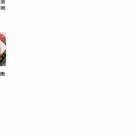
は前
年間
頭数
く