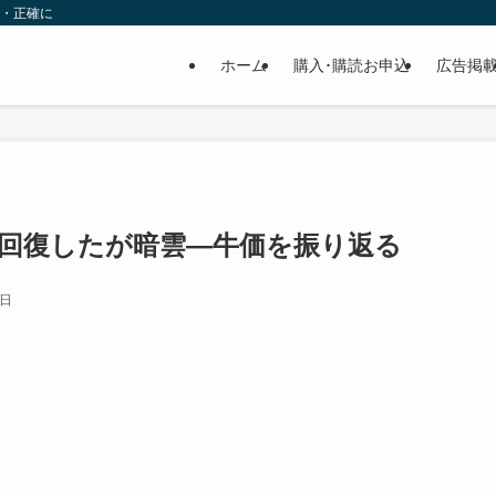
速・正確に
ホーム
購入･購読お申込
広告掲
回復したが暗雲—牛価を振り返る
4日