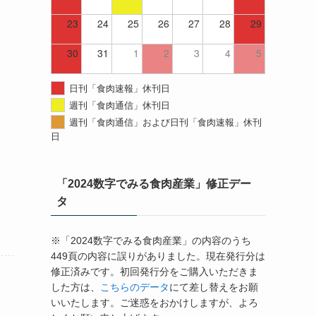
23
24
25
26
27
28
29
30
31
1
2
3
4
5
日刊「食肉速報」休刊日
週刊「食肉通信」休刊日
週刊「食肉通信」および日刊「食肉速報」休刊
日
「2024数字でみる食肉産業」修正デー
タ
※「2024数字でみる食肉産業」の内容のうち
449頁の内容に誤りがありました。現在発行分は
修正済みです。初回発行分をご購入いただきま
した方は、
こちらのデータ
にて差し替えをお願
いいたします。ご迷惑をおかけしますが、よろ