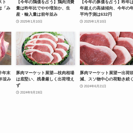
テスト
【今年の鶏価を占う】鶏肉消費
【今年の豚価を占う】昨年
は「み
量は昨年比でやや増加か、生
年超えの高値傾向、今年の
産・輸入量は前年並み
平均予測は632円
2025年1月10日
2025年1月10日
牛年末
豚肉マーケット展望—枝肉相場
豚肉マーケット展望ー出荷
年並み
は底堅い、残暑厳しく出荷増え
減、スソ物中心の荷動き続
ず
2024年6月21日
2024年9月19日