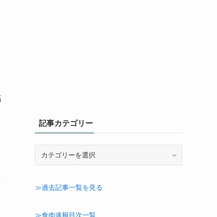
高
記事カテゴリー
記
事
カ
4
テ
≫過去記事一覧を見る
ゴ
大
リ
ー
≫食肉速報目次一覧