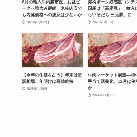
8月の輸入牛内臓市況、お盆ピ
銘柄ポーク好感度コン
ークへ強含み継続 米枝肉安で
国産は「高座豚」、輸入
も内臓価格への波及は少ないか
らいそだち 三元豚」に
2026年7月22日
2026年3月16日
【今年の牛価を占う】年末は堅
牛肉マーケット展望—和
調相場、年明けは高値維持
手当て活発化、12月は例
か
2025年1月8日
2024年11月18日